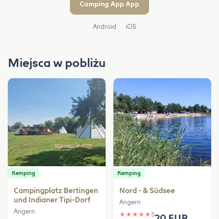
Camping App App
Android
iOS
Miejsca w pobliżu
Kemping
Kemping
Campingplatz Bertingen
Nord - & Südsee
und Indianer Tipi-Dorf
Angern
Angern
★
★
★
★
★
5
20 EUR