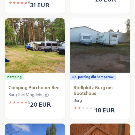
★
★
★
★
★
5
31 EUR
Kemping
Sp. parking dla kamperów
Camping Parchauer See
Stellplatz Burg am
Bootshaus
Burg (bei Magdeburg)
Burg
★
★
★
★
★
5
20 EUR
★
★
★
★
★
2
18 EUR