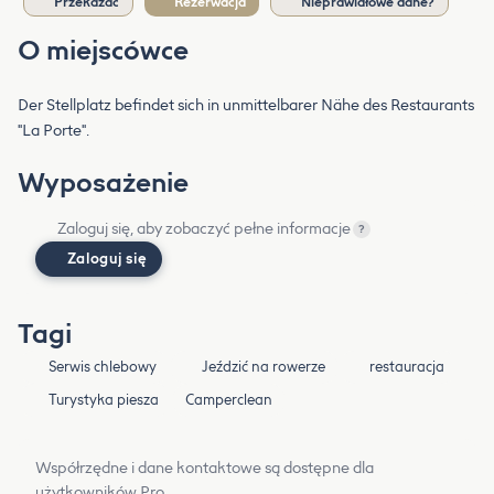
Przekazać
Rezerwacja
Nieprawidłowe dane?
O miejscówce
Der Stellplatz befindet sich in unmittelbarer Nähe des Restaurants
"La Porte".
Wyposażenie
Zaloguj się, aby zobaczyć pełne informacje
?
Zaloguj się
Tagi
Serwis chlebowy
Jeździć na rowerze
restauracja
Turystyka piesza
Camperclean
Współrzędne i dane kontaktowe są dostępne dla
użytkowników Pro.