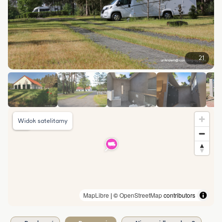
21
Widok satelitarny
MapLibre
| ©
OpenStreetMap
contributors