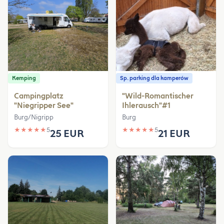
Kemping
Sp. parking dla kamperów
Campingplatz
"Wild-Romantischer
"Niegripper See"
Ihlerausch"#1
Burg/Nigripp
Burg
★
★
★
★
★
5
★
★
★
★
★
5
25 EUR
21 EUR