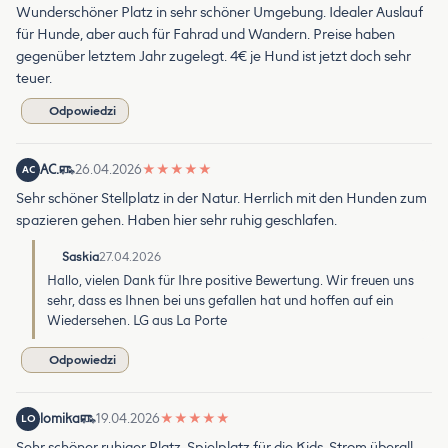
Wunderschöner Platz in sehr schöner Umgebung. Idealer Auslauf
für Hunde, aber auch für Fahrad und Wandern. Preise haben
gegenüber letztem Jahr zugelegt. 4€ je Hund ist jetzt doch sehr
teuer.
Odpowiedzi
AC.
26.04.2026
★
★
★
★
★
AC
Sehr schöner Stellplatz in der Natur. Herrlich mit den Hunden zum
spazieren gehen. Haben hier sehr ruhig geschlafen.
Saskia
27.04.2026
Hallo, vielen Dank für Ihre positive Bewertung. Wir freuen uns
sehr, dass es Ihnen bei uns gefallen hat und hoffen auf ein
Wiedersehen. LG aus La Porte
Odpowiedzi
lomika
19.04.2026
★
★
★
★
★
LO
Sehr schöner ruhiger Platz. Spielplatz für die Kids. Strom überall.