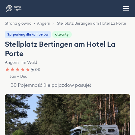
Strona główna
›
Angern
›
Stellplatz Bertingen am Hotel La Porte
otwarty
Sp. parking dla kamperów
Stellplatz Bertingen am Hotel La
Porte
Angern · Im Wald
★
★
★
★
★
5
(34)
Jan – Dec
30 Pojemność (ile pojazdów pasuje)