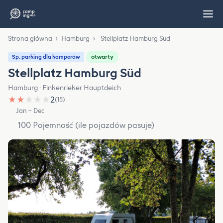
Strona główna
›
Hamburg
›
Stellplatz Hamburg Süd
otwarty
Sp. parking dla kamperów
Stellplatz Hamburg Süd
Hamburg · Finkenrieker Hauptdeich
★
★
★
★
★
2
(15)
Jan – Dec
100 Pojemność (ile pojazdów pasuje)