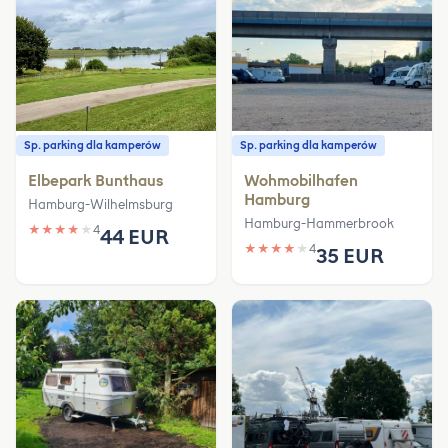
Sp. parking dla kamperów
Sp. parking dla kamperów
Elbepark Bunthaus
Wohmobilhafen
Hamburg
Hamburg-Wilhelmsburg
Hamburg-Hammerbrook
★
★
★
★
★
4
44 EUR
★
★
★
★
★
4
35 EUR