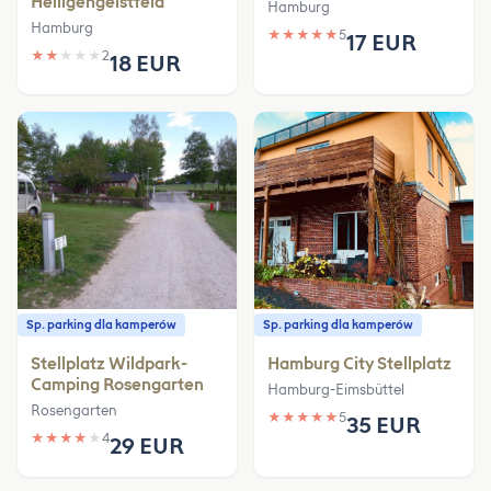
Heiligengeistfeld
Hamburg
Hamburg
★
★
★
★
★
5
17 EUR
★
★
★
★
★
2
18 EUR
Sp. parking dla kamperów
Sp. parking dla kamperów
Stellplatz Wildpark-
Hamburg City Stellplatz
Camping Rosengarten
Hamburg-Eimsbüttel
Rosengarten
★
★
★
★
★
5
35 EUR
★
★
★
★
★
4
29 EUR