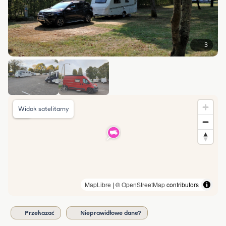
3
Widok satelitarny
MapLibre
| ©
OpenStreetMap
contributors
Przekazać
Nieprawidłowe dane?