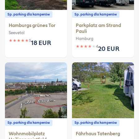
Sp. parking dla kamperów
Sp. parking dla kamperów
Hamburgs grünes Tor
Parkplatz am Strand
Pauli
Seevetal
Hamburg
★
★
★
★
★
5
18 EUR
★
★
★
★
★
4
20 EUR
Sp. parking dla kamperów
Sp. parking dla kamperów
Wohnmobilplatz
Fährhaus Tatenberg