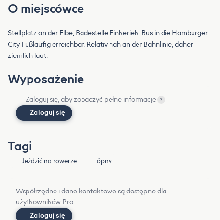
O miejscówce
Stellplatz an der Elbe, Badestelle Finkeriek. Bus in die Hamburger
City Fußläufig erreichbar. Relativ nah an der Bahnlinie, daher
ziemlich laut.
Wyposażenie
Zaloguj się, aby zobaczyć pełne informacje
?
Zaloguj się
Tagi
Jeździć na rowerze
öpnv
Współrzędne i dane kontaktowe są dostępne dla
użytkowników Pro.
Zaloguj się