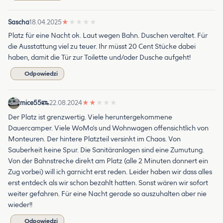
Sascha
18.04.2025
★
★
★
★
★
Platz für eine Nacht ok. Laut wegen Bahn. Duschen veraltet. Für
die Ausstattung viel zu teuer. Ihr müsst 20 Cent Stücke dabei
haben, damit die Tür zur Toilette und/oder Dusche aufgeht!
Odpowiedzi
mice55
22.08.2024
★
★
★
★
★
Der Platz ist grenzwertig. Viele heruntergekommene
Dauercamper. Viele WoMo's und Wohnwagen offensichtlich von
Monteuren. Der hintere Platzteil versinkt im Chaos. Von
Sauberkeit keine Spur. Die Sanitäranlagen sind eine Zumutung.
Von der Bahnstrecke direkt am Platz (alle 2 Minuten donnert ein
Zug vorbei) will ich garnicht erst reden. Leider haben wir dass alles
erst entdeck als wir schon bezahlt hatten. Sonst wären wir sofort
weiter gefahren. Für eine Nacht gerade so auszuhalten aber nie
wieder!!
Odpowiedzi