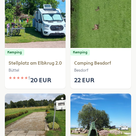
Kemping
Kemping
Stellplatz am Elbkrug 2.0
Camping Besdorf
Büttel
Besdorf
★
★
★
★
★
5
20 EUR
22 EUR