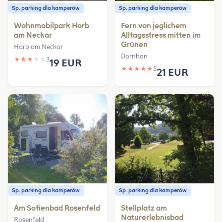
Sp. parking dla kamperów
Sp. parking dla kamperów
Wohnmobilpark Horb
Fern von jeglichem
am Neckar
Alltagsstress mitten im
Grünen
Horb am Neckar
Dornhan
★
★
★
★
★
3
19 EUR
★
★
★
★
★
5
21 EUR
Sp. parking dla kamperów
Sp. parking dla kamperów
Am Sofienbad Rosenfeld
Stellplatz am
Naturerlebnisbad
Rosenfeld