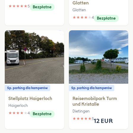
Glatten
★
★
★
★
★
5
Bezpłatne
Glatten
★
★
★
★
★
4
Bezpłatne
Sp. parking dla kamperów
Sp. parking dla kamperów
Stellplatz Haigerloch
Reisemobilpark Turm
und Kristalle
Haigerloch
Dietingen
★
★
★
★
★
4
Bezpłatne
★
★
★
★
★
5
12 EUR