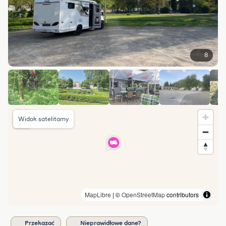
8
Widok satelitarny
MapLibre
| ©
OpenStreetMap
contributors
Przekazać
Nieprawidłowe dane?