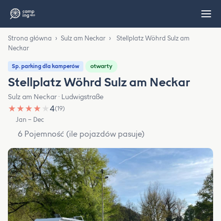
Strona główna
›
Sulz am Neckar
›
Stellplatz Wöhrd Sulz am
Neckar
otwarty
Sp. parking dla kamperów
Stellplatz Wöhrd Sulz am Neckar
Sulz am Neckar · Ludwigstraße
★
★
★
★
★
4
(19)
Jan – Dec
6 Pojemność (ile pojazdów pasuje)