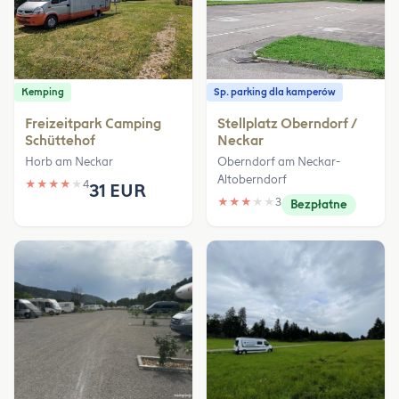
Kemping
Sp. parking dla kamperów
Freizeitpark Camping
Stellplatz Oberndorf /
Schüttehof
Neckar
Horb am Neckar
Oberndorf am Neckar-
Altoberndorf
★
★
★
★
★
4
31 EUR
★
★
★
★
★
3
Bezpłatne