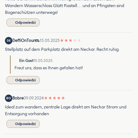
Wandern Wasserschloss Glatt Kastell. . . und an Pfingsten sind
Bogenschützen unterwegs!
Odpowiedzi
DeffiOnTour
15.05.2025
★
★
★
★
★
DE
Stellplatz auf dem Parkplatz direkt am Neckar. Recht ruhig.
Ein Gast
15.05.2025
Freut uns, dass es Ihnen gefallen hat!
Odpowiedzi
Bobre
09.09.2024
★
★
★
★
★
BO
Ideal zum wandern, zentrale Lage direkt am Neckar Strom und
Entsorgung vorhanden
Odpowiedzi