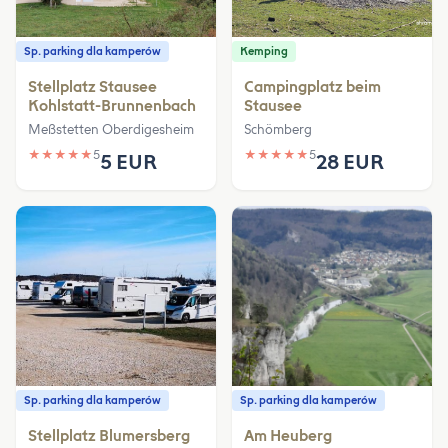
Sp. parking dla kamperów
Kemping
Stellplatz Stausee
Campingplatz beim
Kohlstatt-Brunnenbach
Stausee
Meßstetten Oberdigesheim
Schömberg
★
★
★
★
★
5
★
★
★
★
★
5
5 EUR
28 EUR
Sp. parking dla kamperów
Sp. parking dla kamperów
Stellplatz Blumersberg
Am Heuberg