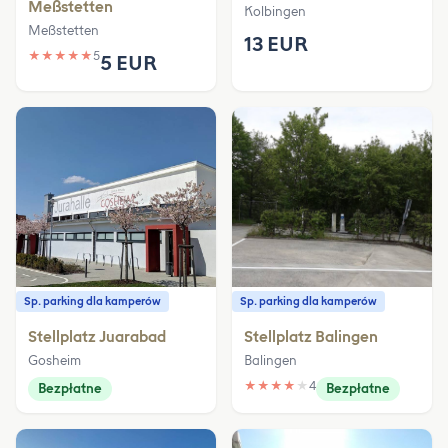
Meßstetten
Kolbingen
Meßstetten
13 EUR
★
★
★
★
★
5
5 EUR
Sp. parking dla kamperów
Sp. parking dla kamperów
Stellplatz Juarabad
Stellplatz Balingen
Gosheim
Balingen
★
★
★
★
★
4
Bezpłatne
Bezpłatne