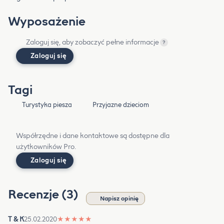
Wyposażenie
Zaloguj się, aby zobaczyć pełne informacje
?
Zaloguj się
Tagi
Turystyka piesza
Przyjazne dzieciom
Współrzędne i dane kontaktowe są dostępne dla
użytkowników Pro.
Zaloguj się
Recenzje (3)
Napisz opinię
T & K
25.02.2020
★
★
★
★
★