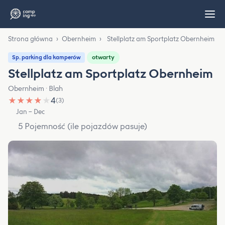
Strona główna
›
Obernheim
›
Stellplatz am Sportplatz Obernheim
otwarty
Sp. parking dla kamperów
Stellplatz am Sportplatz Obernheim
Obernheim · Blah
★
★
★
★
★
4
(3)
Jan – Dec
5 Pojemność (ile pojazdów pasuje)