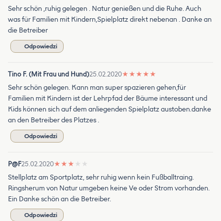
Sehr schön ,ruhig gelegen . Natur genießen und die Ruhe. Auch
was für Familien mit Kindern,Spielplatz direkt nebenan . Danke an
die Betreiber
Odpowiedzi
Tino F. (Mit Frau und Hund)
25.02.2020
★
★
★
★
★
Sehr schön gelegen. Kann man super spazieren gehen,für
Familien mit Kindern ist der Lehrpfad der Bäume interessant und
Kids können sich auf dem anliegenden Spielplatz austoben.danke
an den Betreiber des Platzes .
Odpowiedzi
P@F
25.02.2020
★
★
★
★
★
Stellplatz am Sportplatz, sehr ruhig wenn kein Fußballtraing.
Ringsherum von Natur umgeben keine Ve oder Strom vorhanden.
Ein Danke schön an die Betreiber.
Odpowiedzi