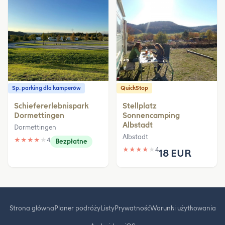
Sp. parking dla kamperów
QuickStop
Schiefererlebnispark
Stellplatz
Dormettingen
Sonnencamping
Albstadt
Dormettingen
Albstadt
★
★
★
★
★
4
Bezpłatne
★
★
★
★
★
4
18 EUR
Strona główna
Planer podróży
Listy
Prywatność
Warunki użytkowania