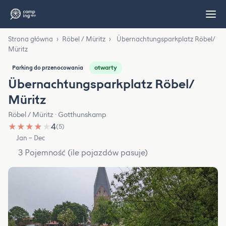
Strona główna
›
Röbel / Müritz
›
Übernachtungsparkplatz Röbel/
Müritz
otwarty
Parking do przenocowania
Übernachtungsparkplatz Röbel/
Müritz
Röbel / Müritz · Gotthunskamp
★
★
★
★
★
4
(5)
Jan – Dec
3 Pojemność (ile pojazdów pasuje)