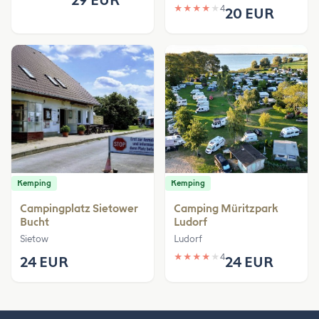
★
★
★
★
★
4
20 EUR
Kemping
Kemping
Campingplatz Sietower
Camping Müritzpark
Bucht
Ludorf
Sietow
Ludorf
★
★
★
★
★
4
24 EUR
24 EUR