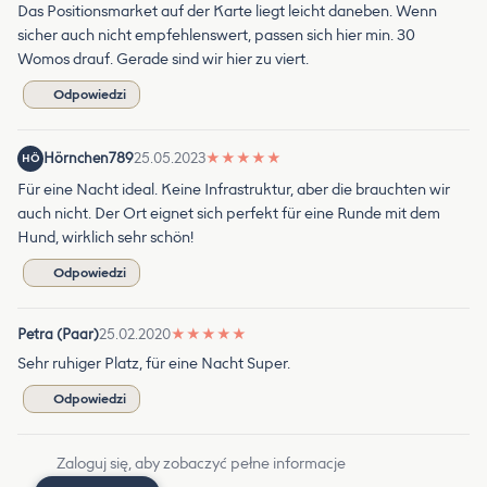
Das Positionsmarket auf der Karte liegt leicht daneben. Wenn
sicher auch nicht empfehlenswert, passen sich hier min. 30
Womos drauf. Gerade sind wir hier zu viert.
Odpowiedzi
Hörnchen789
25.05.2023
★
★
★
★
★
HÖ
Für eine Nacht ideal. Keine Infrastruktur, aber die brauchten wir
auch nicht. Der Ort eignet sich perfekt für eine Runde mit dem
Hund, wirklich sehr schön!
Odpowiedzi
Petra (Paar)
25.02.2020
★
★
★
★
★
Sehr ruhiger Platz, für eine Nacht Super.
Odpowiedzi
Zaloguj się, aby zobaczyć pełne informacje