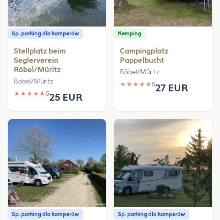
Sp. parking dla kamperów
Kemping
Stellplatz beim
Campingplatz
Seglerverein
Pappelbucht
Röbel/Müritz
Röbel/Müritz
Röbel/Müritz
★
★
★
★
★
5
27 EUR
★
★
★
★
★
5
25 EUR
Sp. parking dla kamperów
Sp. parking dla kamperów