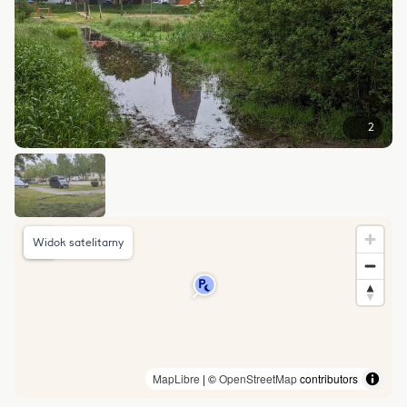
2
Widok satelitarny
MapLibre
| ©
OpenStreetMap
contributors