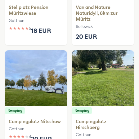
Stellplatz Pension
Van and Nature
Müritzwiese
Naturidyll, 8km zur
Müritz
Gotthun
Bollewick
★
★
★
★
★
5
18 EUR
20 EUR
Kemping
Kemping
Campingplatz Nitschow
Campingplatz
Hirschberg
Gotthun
Gotthun
★
★
★
★
★
4
29 EUR