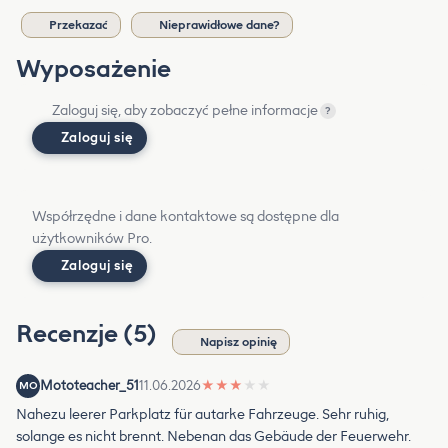
Przekazać
Nieprawidłowe dane?
Wyposażenie
Zaloguj się, aby zobaczyć pełne informacje
?
Zaloguj się
Współrzędne i dane kontaktowe są dostępne dla
użytkowników Pro.
Zaloguj się
Recenzje (5)
Napisz opinię
Mototeacher_51
11.06.2026
★
★
★
★
★
MO
Nahezu leerer Parkplatz für autarke Fahrzeuge. Sehr ruhig,
solange es nicht brennt. Nebenan das Gebäude der Feuerwehr.