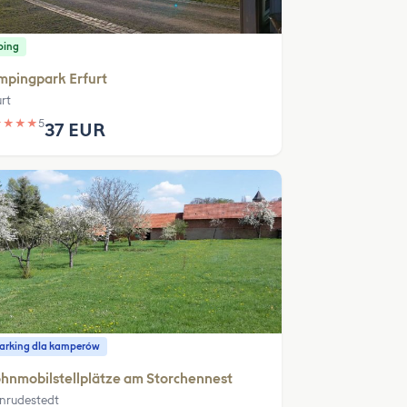
ping
mpingpark Erfurt
rt
★
★
★
★
5
37 EUR
parking dla kamperów
nmobilstellplätze am Storchennest
inrudestedt