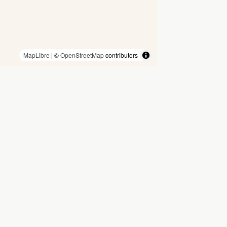
MapLibre
| ©
OpenStreetMap
contributors