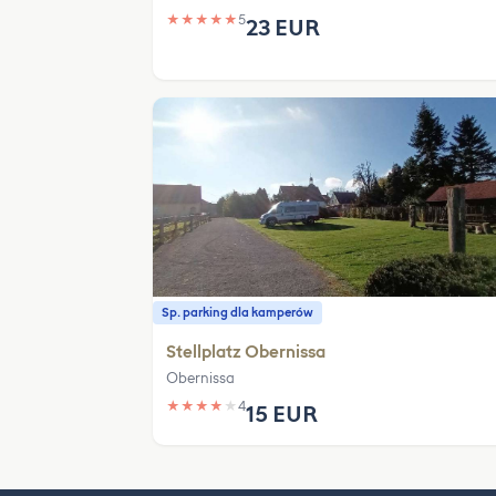
★
★
★
★
★
5
23 EUR
Sp. parking dla kamperów
Stellplatz Obernissa
Obernissa
★
★
★
★
★
4
15 EUR