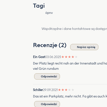
Tagi
öpnv
Współrzędne i dane kontaktowe są dostępn
Recenzje (2)
Napisz opinię
Ein Gast
03.06.2025
★
★
★
★
★
Der Platz liegt recht nah an der Innenstadt und 
viel Grün rundum
Odpowiedzi
Schiller
29.09.2021
★
★
★
★
★
Das ist ein Parkplatz, mehr nicht. Fa gibt es au
Odpowiedzi