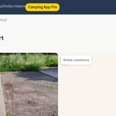
pp
Dodaj miejsce
Camping App Pro
rfurt
rt
Widok satelitarny