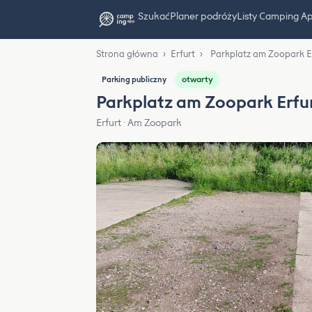
Szukać
Planer podróży
Listy Camping A
Strona główna
›
Erfurt
›
Parkplatz am Zoopark E
otwarty
Parking publiczny
Parkplatz am Zoopark Erfu
Erfurt · Am Zoopark