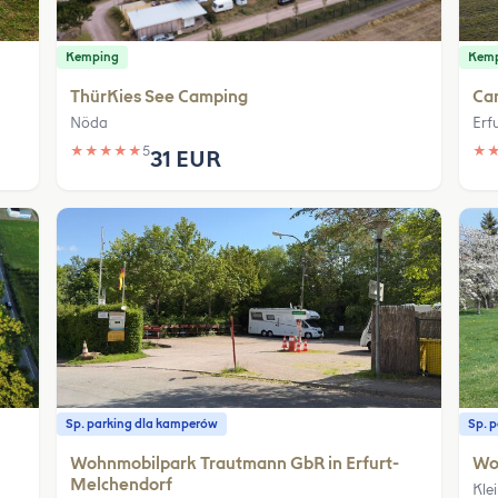
Kemping
Kem
ThürKies See Camping
Ca
Nöda
Erfu
★
★
★
★
★
5
★
31 EUR
Sp. parking dla kamperów
Sp. 
Wohnmobilpark Trautmann GbR in Erfurt-
Woh
Melchendorf
Kle