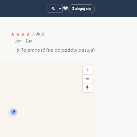
♥
Zaloguj się
★
★
★
★
★
4
(2)
Jan – Dec
5 Pojemność (ile pojazdów pasuje)