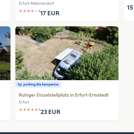
Erfurt-Melchendorf
15
★
★
★
★
★
4
17 EUR
Sp. parking dla kamperów
Ruhiger Einzelstellplatz in Erfurt-Ermstedt
Erfurt
★
★
★
★
★
5
23 EUR