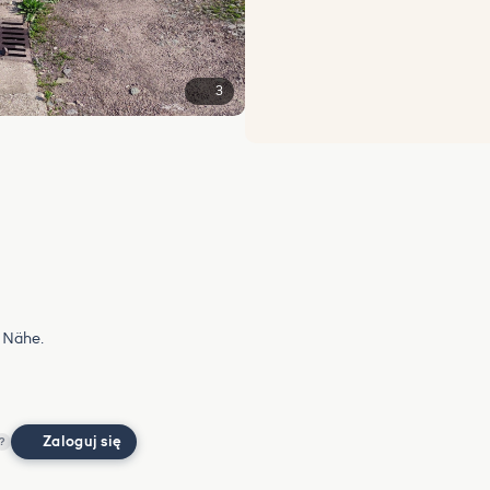
3
r Nähe.
Zaloguj się
?