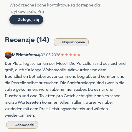
Współrzędne i dane kontaktowe są dostępne dla
użytkowników Pro.
Zaloguj się
Recenzje (14)
Napisz opinię
MPNaturfoto
02.05.2026
★
★
★
★
★
Der Platz liegt schön an der Mosel. Die Parzellen sind ausreichend
groß, auch für lange Wohnmobile. Wir wurden von dem
freundlichen Betreiber zuvorkommend begrüßt und konnten uns
die Parzelle selbst aussuchen. Die Sanitäranlagen sind zwar in die
Jahre gekommen, waren aber immer sauber. Da es nur drei
Duschen und zwei Toiletten pro Geschlecht gibt, kann es schon
mal zu Wartezeiten kommen. Alles in allem, waren wir aber
zufrieden mit dem Preis Leistungsverhältnis und würden
wiederkommen.
Odpowiedzi