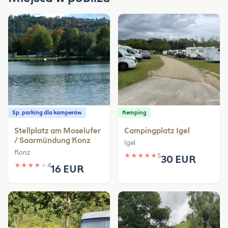
Sp. parking dla kamperów
Kemping
Stellplatz am Moselufer
Campingplatz Igel
/ Saarmündung Konz
Igel
Konz
★
★
★
★
★
5
30 EUR
★
★
★
★
★
4
16 EUR