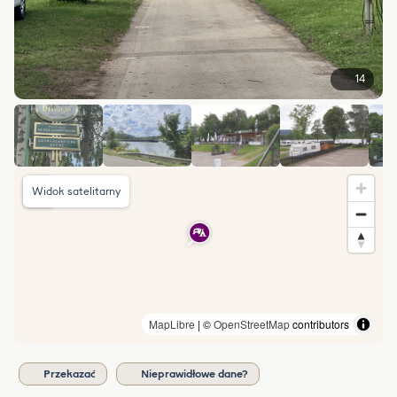
14
Widok satelitarny
MapLibre
| ©
OpenStreetMap
contributors
Przekazać
Nieprawidłowe dane?