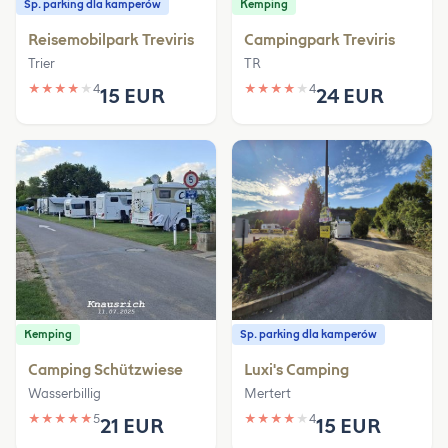
Sp. parking dla kamperów
Kemping
Reisemobilpark Treviris
Campingpark Treviris
Trier
TR
★
★
★
★
★
4
★
★
★
★
★
4
15 EUR
24 EUR
Kemping
Sp. parking dla kamperów
Camping Schützwiese
Luxi's Camping
Wasserbillig
Mertert
★
★
★
★
★
5
★
★
★
★
★
4
21 EUR
15 EUR