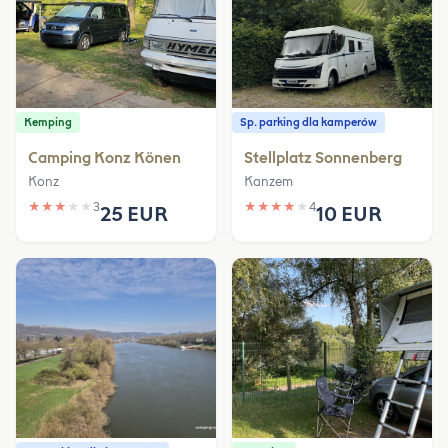
Kemping
Sp. parking dla kamperów
Camping Konz Könen
Stellplatz Sonnenberg
Konz
Kanzem
★
★
★
★
★
3
★
★
★
★
★
4
25 EUR
10 EUR