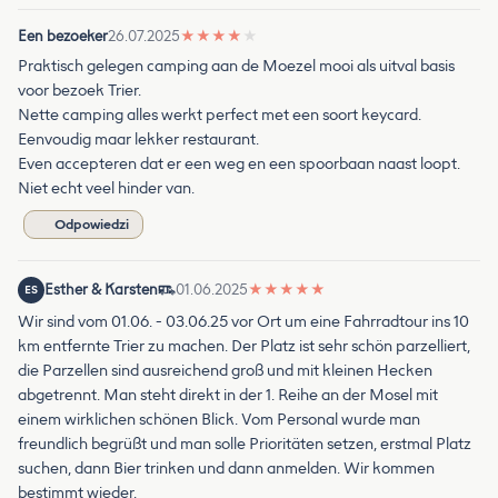
Een bezoeker
26.07.2025
★
★
★
★
★
Praktisch gelegen camping aan de Moezel mooi als uitval basis
voor bezoek Trier.
Nette camping alles werkt perfect met een soort keycard.
Eenvoudig maar lekker restaurant.
Even accepteren dat er een weg en een spoorbaan naast loopt.
Niet echt veel hinder van.
Odpowiedzi
Esther & Karsten
01.06.2025
★
★
★
★
★
ES
Wir sind vom 01.06. - 03.06.25 vor Ort um eine Fahrradtour ins 10
km entfernte Trier zu machen. Der Platz ist sehr schön parzelliert,
die Parzellen sind ausreichend groß und mit kleinen Hecken
abgetrennt. Man steht direkt in der 1. Reihe an der Mosel mit
einem wirklichen schönen Blick. Vom Personal wurde man
freundlich begrüßt und man solle Prioritäten setzen, erstmal Platz
suchen, dann Bier trinken und dann anmelden. Wir kommen
bestimmt wieder.