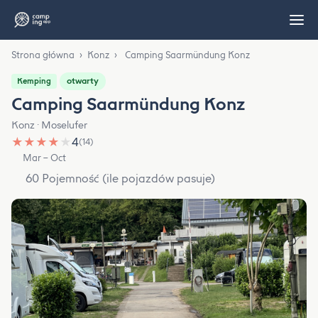
Strona główna
›
Konz
›
Camping Saarmündung Konz
otwarty
Kemping
Camping Saarmündung Konz
Konz · Moselufer
★
★
★
★
★
4
(14)
Mar – Oct
60 Pojemność (ile pojazdów pasuje)