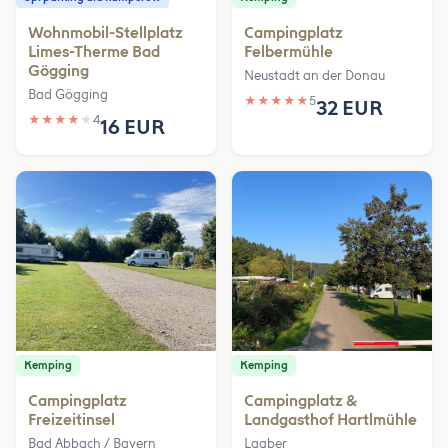
Wohnmobil-Stellplatz
Campingplatz
Limes-Therme Bad
Felbermühle
Gögging
Neustadt an der Donau
Bad Gögging
★
★
★
★
★
5
32 EUR
★
★
★
★
★
4
16 EUR
Kemping
Kemping
Campingplatz
Campingplatz &
Freizeitinsel
Landgasthof Hartlmühle
Bad Abbach / Bayern
Laaber