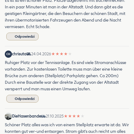
Es ist so ein schöner Platz. Plätze abgetrennt mit Buchenhecken.
In ein paar Minuten ist man in der Altstadt. Und dann gibt es die
geistigen Kleingärtner, die den Besuchern der schönen Stadt, mit
ihren übermotorisierten Fahrzeugen den Abend und die Nacht
vermiesen. Echt Schade.
Odpowiedzi
chrisuta
24.04.2026
★
★
★
★
★
CH
Ruhiger Platz vor der Tennisanlage. Es sind viele Stromanschlüsse
vorhanden. Zur kostenlosen Toilette muss man über eine kleine
Brücke zum anderen (Stellplatz) Parkplatz gehen. Ca 200m)
Durch eine Baustelle war der direkte Zugang von der Altstadt
versperrt und man muss einen Umweg laufen.
Odpowiedzi
DieHasenbande
21.10.2025
★
★
★
★
★
Schöner Platz alles was ich von einem Stellplatz erwarte ist da. Wir
konnten gut ver-und entsorgen. Strom gibt’s auch reicht um alles