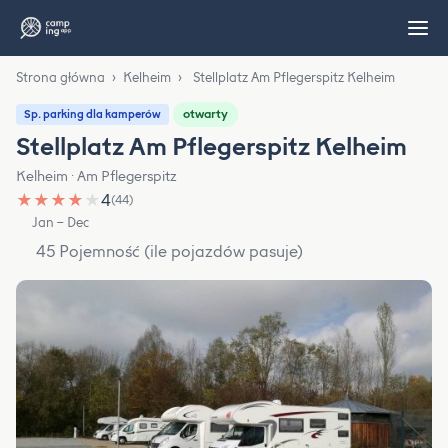
Strona główna
›
Kelheim
›
Stellplatz Am Pflegerspitz Kelheim
otwarty
Sp. parking dla kamperów
Stellplatz Am Pflegerspitz Kelheim
Kelheim · Am Pflegerspitz
★
★
★
★
★
4
(44)
Jan – Dec
45 Pojemność (ile pojazdów pasuje)