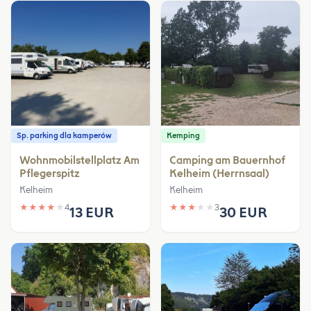
Sp. parking dla kamperów
Kemping
Wohnmobilstellplatz Am
Camping am Bauernhof
Pflegerspitz
Kelheim (Herrnsaal)
Kelheim
Kelheim
★
★
★
★
★
4
★
★
★
★
★
3
13 EUR
30 EUR