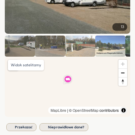
13
Widok satelitarny
MapLibre
| ©
OpenStreetMap
contributors
Przekazać
Nieprawidłowe dane?