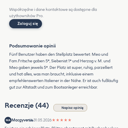
Współrzędne i dane kontaktowe są dostępne dla
użytkowników Pro.
Zaloguj się
Podsumowanie opinii
Fünf Benutzer haben den Stellplatz bewertet: Meo und
Fam.Fritsche gaben 5*, Siebenist 1* und Herzog v. M. und
Meo gaben jeweils 5*. Der Platz ist super, ruhig, parzelliert
und hat alles, was man braucht, inklusive einem
empfehlenswerten Italiener in der Nähe. Er ist auch fußläufig
gut zur Altstadt und zum Bootsanleger erreichbar.
Recenzje (44)
Napisz opinię
Macgyver
31.05.2026
★
★
★
★
★
MA