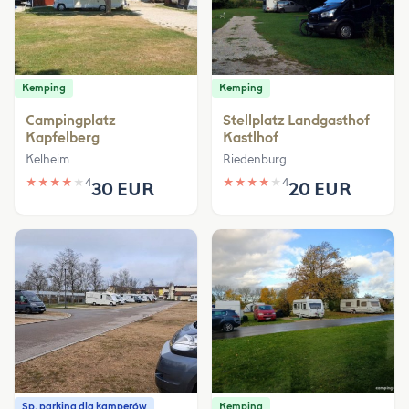
Kemping
Kemping
Campingplatz
Stellplatz Landgasthof
Kapfelberg
Kastlhof
Kelheim
Riedenburg
★
★
★
★
★
4
★
★
★
★
★
4
30 EUR
20 EUR
Sp. parking dla kamperów
Kemping