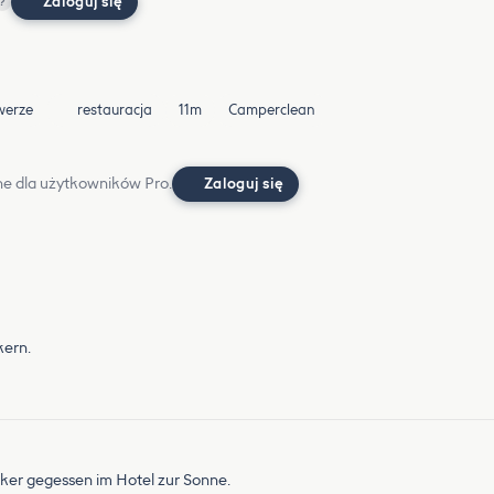
Zaloguj się
?
werze
restauracja
11m
Camperclean
e dla użytkowników Pro.
Zaloguj się
kern.
cker gegessen im Hotel zur Sonne.