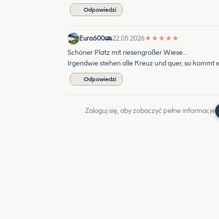
Odpowiedzi
Eura600
22.05.2026
★
★
★
★
★
Schöner Platz mit riesengroßer Wiese…
Irgendwie stehen alle Kreuz und quer, so kommt e
Odpowiedzi
Zaloguj się, aby zobaczyć pełne informacje