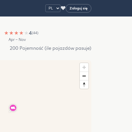
♥
Zaloguj się
★
★
★
★
★
4
(44)
Apr – Nov
200 Pojemność (ile pojazdów pasuje)