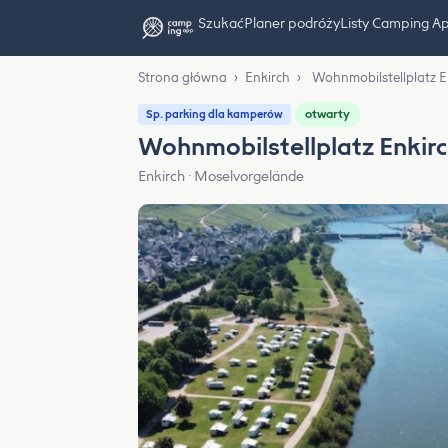
Szukać
Planer podróży
Listy Camping A
Strona główna
›
Enkirch
›
Wohnmobilstellplatz E
otwarty
Sp. parking dla kamperów
Wohnmobilstellplatz Enkir
Enkirch · Moselvorgelände