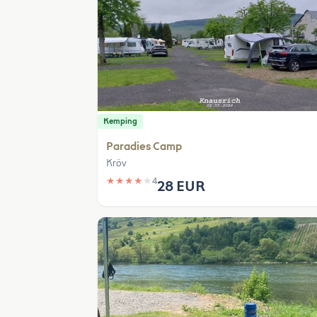
Kemping
Paradies Camp
Kröv
★
★
★
★
★
4
28 EUR