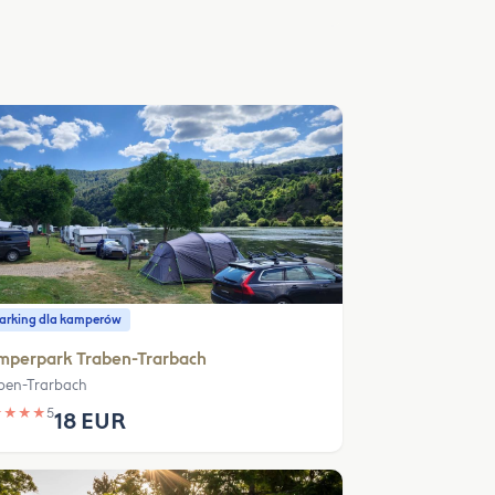
parking dla kamperów
mperpark Traben-Trarbach
ben-Trarbach
★
★
★
★
5
18 EUR