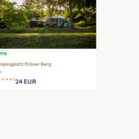
ping
mpingplatz Kröver Berg
v
★
★
★
★
5
24 EUR