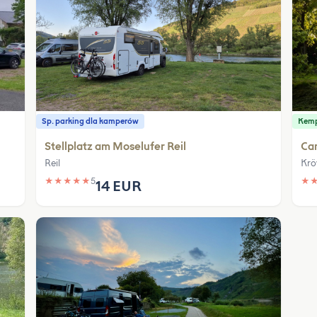
Sp. parking dla kamperów
Kem
Stellplatz am Moselufer Reil
Ca
Reil
Krö
★
★
★
★
★
5
★
14 EUR