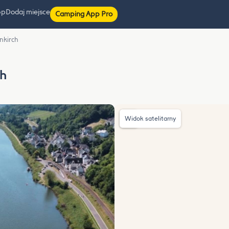
pp
Dodaj miejsce
Camping App Pro
nkirch
ch
Widok satelitarny