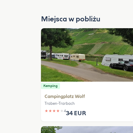
Miejsca w pobliżu
Kemping
Campingplatz Wolf
Traben-Trarbach
★
★
★
★
★
4
34 EUR