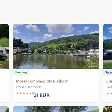
Kemping
Sp. 
Mosel Campingplatz Rissbach
Ca
Traben-Trarbach
Tra
★
★
★
★
★
5
★
31 EUR