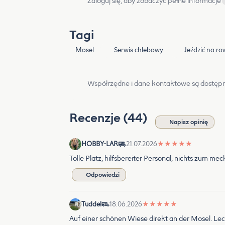
Zaloguj się, aby zobaczyć pełne informacje
Tagi
Mosel
Serwis chlebowy
Jeździć na ro
Współrzędne i dane kontaktowe są dostępn
Recenzje (44)
Napisz opinię
HOBBY-LAR
21.07.2026
★
★
★
★
★
Tolle Platz, hilfsbereiter Personal, nichts zum mec
Odpowiedzi
Tuddel
18.06.2026
★
★
★
★
★
Auf einer schönen Wiese direkt an der Mosel. Le