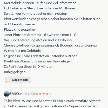
Marmelade drinnen kaufen und viel Infomaterial.
Licht über eine Steckdose hinter der Mülltonne.
Sanitär war vermietet daher nicht nutzbar.
Platzwqrt leider nicht gesehen daher konnten die Toiletten auch
nicht benutzt werden.
Plätze sind parzelliert.
Jeder Platz hat Strom für 1,5 kwh zahlt man 1, -€.
Ver- und Entsorgungsstation sind in Ordnung.
Chemietoiletteentsorgung einmal als Bodeneinlass und einmal
Winterfest am Gebäude.
Es gibt eine Ebike Ladestation kostenlos nutzbar.
Direkt am Wasser und an einem See gelegen.
Zu Fuß in der Stadt in 10 Minuten.
Ruhig gelegen.
Odpowiedzi
EMJÖ
06.08.2025
★
★
★
★
★
Toller Platz. Wiese und Schotter. Preislich auch attraktiv. Altstadt
zu Fuß zu erreichen mit guten Restaurants. Supermarkt in der