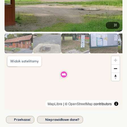
31
Widok satelitarny
MapLibre
| ©
OpenStreetMap
contributors
Przekazać
Nieprawidłowe dane?