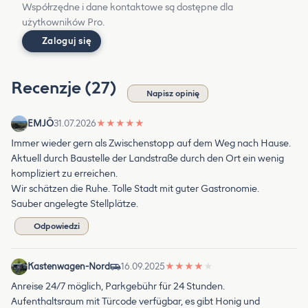
Współrzędne i dane kontaktowe są dostępne dla
użytkowników Pro.
Zaloguj się
Recenzje (27)
Napisz opinię
EMJÖ
31.07.2026
★
★
★
★
★
Immer wieder gern als Zwischenstopp auf dem Weg nach Hause.
Aktuell durch Baustelle der Landstraße durch den Ort ein wenig
kompliziert zu erreichen.
Wir schätzen die Ruhe. Tolle Stadt mit guter Gastronomie.
Sauber angelegte Stellplätze.
Odpowiedzi
Kastenwagen-Nord
16.09.2025
★
★
★
★
★
Anreise 24/7 möglich, Parkgebühr für 24 Stunden.
Aufenthaltsraum mit Türcode verfügbar, es gibt Honig und