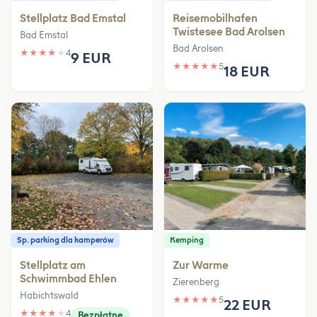
Stellplatz Bad Emstal
Reisemobilhafen
Twistesee Bad Arolsen
Bad Emstal
Bad Arolsen
★
★
★
★
★
4
9 EUR
★
★
★
★
★
5
18 EUR
Sp. parking dla kamperów
Kemping
Stellplatz am
Zur Warme
Schwimmbad Ehlen
Zierenberg
Habichtswald
★
★
★
★
★
5
22 EUR
★
★
★
★
★
4
Bezpłatne