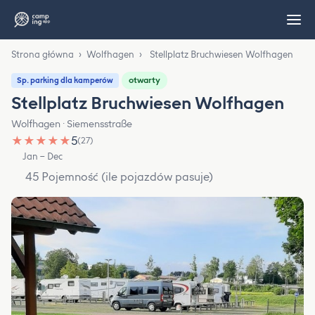
Strona główna
›
Wolfhagen
›
Stellplatz Bruchwiesen Wolfhagen
otwarty
Sp. parking dla kamperów
Stellplatz Bruchwiesen Wolfhagen
Wolfhagen · Siemensstraße
★
★
★
★
★
5
(27)
Jan – Dec
45 Pojemność (ile pojazdów pasuje)