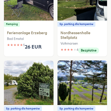
Kemping
Sp. parking dla kamperów
Ferienanlage Erzeberg
Nordhessenhalle
Stellplatz
Bad Emstal
Volkmarsen
★
★
★
★
★
5
26 EUR
★
★
★
★
★
4
Bezpłatne
Sp. parking dla kamperów
Sp. parking dla kamperów