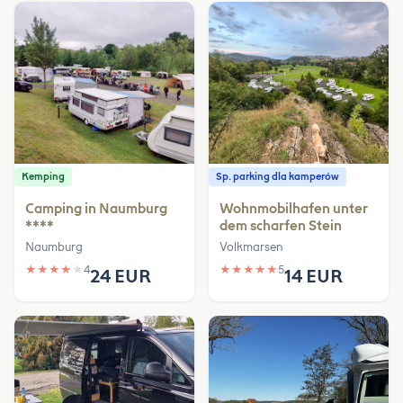
Kemping
Sp. parking dla kamperów
Camping in Naumburg
Wohnmobilhafen unter
****
dem scharfen Stein
Naumburg
Volkmarsen
★
★
★
★
★
4
★
★
★
★
★
5
24 EUR
14 EUR