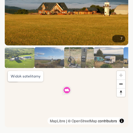
7
Widok satelitarny
MapLibre
| ©
OpenStreetMap
contributors