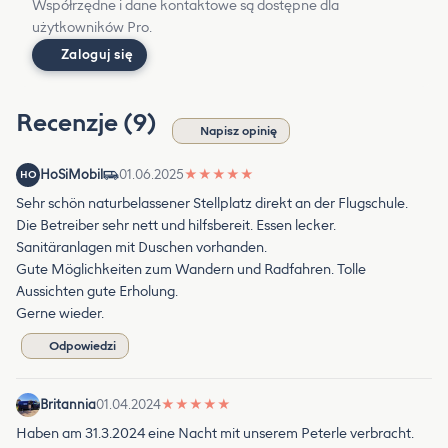
Współrzędne i dane kontaktowe są dostępne dla
użytkowników Pro.
Zaloguj się
Recenzje (9)
Napisz opinię
HoSiMobil
01.06.2025
★
★
★
★
★
HO
Sehr schön naturbelassener Stellplatz direkt an der Flugschule.
Die Betreiber sehr nett und hilfsbereit. Essen lecker.
Sanitäranlagen mit Duschen vorhanden.
Gute Möglichkeiten zum Wandern und Radfahren. Tolle
Aussichten gute Erholung.
Gerne wieder.
Odpowiedzi
Britannia
01.04.2024
★
★
★
★
★
Haben am 31.3.2024 eine Nacht mit unserem Peterle verbracht.