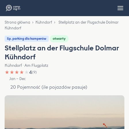
Strona główna
›
Kühndorf
›
Stellplatz an der Flugschule Dolmar
Kühndorf
otwarty
Sp. parking dla kamperów
Stellplatz an der Flugschule Dolmar
Kühndorf
Kühndorf · Am Flugplatz
★
★
★
★
★
4
(9)
Jan – Dec
20 Pojemność (ile pojazdów pasuje)