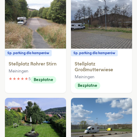
Sp. parking dla kamperów
Sp. parking dla kamperów
Stellplatz Rohrer Stirn
Stellplatz
Großmutterwiese
Meiningen
Meiningen
★
★
★
★
★
5
Bezpłatne
Bezpłatne