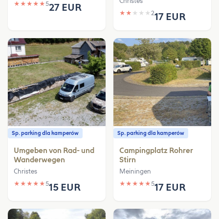
Christes
★
★
★
★
★
5
27 EUR
★
★
★
★
★
2
17 EUR
Sp. parking dla kamperów
Sp. parking dla kamperów
Umgeben von Rad- und
Campingplatz Rohrer
Wanderwegen
Stirn
Christes
Meiningen
★
★
★
★
★
5
★
★
★
★
★
5
15 EUR
17 EUR