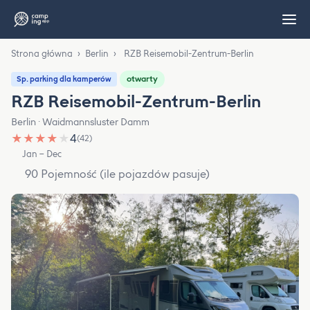
Strona główna
›
Berlin
›
RZB Reisemobil-Zentrum-Berlin
otwarty
Sp. parking dla kamperów
RZB Reisemobil-Zentrum-Berlin
Berlin · Waidmannsluster Damm
★
★
★
★
★
4
(42)
Jan – Dec
90 Pojemność (ile pojazdów pasuje)