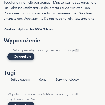
Tegel sind innerhalb von wenigen Minuten zu Fuß zu erreichen.
Die Fahrt ins Stadtzentrum dauert nur ca. 20 Minuten. Den
Potsdamer Platz und die Friedrichstrasse erreichen Sie ohne
umzusteigen. Auch zum Ku'Damm ist es nur ein Katzensprung.
Winterstellplätze für 100€/Monat
Wyposażenie
Zaloguj się, aby zobaczyć pełne informacje
?
Zaloguj się
Tagi
Butle z gazem
öpnv
Serwis chlebowy
Współrzędne i dane kontaktowe są dostępne dla
użytkowników Pro.