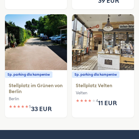
39 EUR
Sp. parking dla kamperów
Sp. parking dla kamperów
Stellplatz im Grünen von
Stellplatz Velten
Berlin
Velten
Berlin
★
★
★
★
★
4
11 EUR
★
★
★
★
★
5
33 EUR