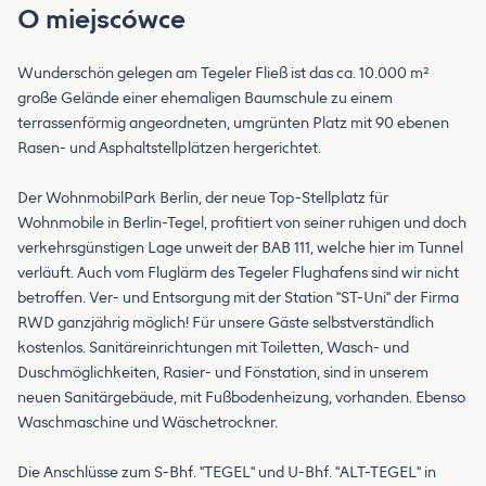
O miejscówce
Wunderschön gelegen am Tegeler Fließ ist das ca. 10.000 m²
große Gelände einer ehemaligen Baumschule zu einem
terrassenförmig angeordneten, umgrünten Platz mit 90 ebenen
Rasen- und Asphaltstellplätzen hergerichtet.
Der WohnmobilPark Berlin, der neue Top-Stellplatz für
Wohnmobile in Berlin-Tegel, profitiert von seiner ruhigen und doch
verkehrsgünstigen Lage unweit der BAB 111, welche hier im Tunnel
verläuft. Auch vom Fluglärm des Tegeler Flughafens sind wir nicht
betroffen. Ver- und Entsorgung mit der Station "ST-Uni" der Firma
RWD ganzjährig möglich! Für unsere Gäste selbstverständlich
kostenlos. Sanitäreinrichtungen mit Toiletten, Wasch- und
Duschmöglichkeiten, Rasier- und Fönstation, sind in unserem
neuen Sanitärgebäude, mit Fußbodenheizung, vorhanden. Ebenso
Waschmaschine und Wäschetrockner.
Die Anschlüsse zum S-Bhf. "TEGEL" und U-Bhf. "ALT-TEGEL" in