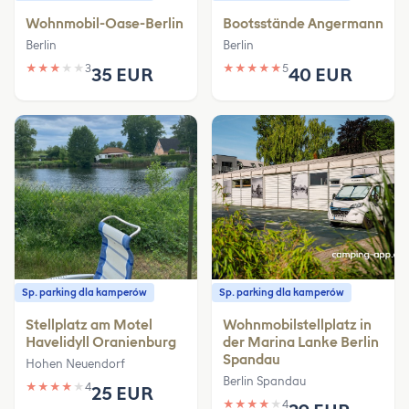
Wohnmobil-Oase-Berlin
Bootsstände Angermann
Berlin
Berlin
★
★
★
★
★
3
★
★
★
★
★
5
35 EUR
40 EUR
Sp. parking dla kamperów
Sp. parking dla kamperów
Stellplatz am Motel
Wohnmobilstellplatz in
Havelidyll Oranienburg
der Marina Lanke Berlin
Spandau
Hohen Neuendorf
Berlin Spandau
★
★
★
★
★
4
25 EUR
★
★
★
★
★
4