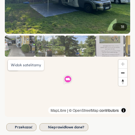
18
Widok satelitarny
MapLibre
| ©
OpenStreetMap
contributors
Przekazać
Nieprawidłowe dane?