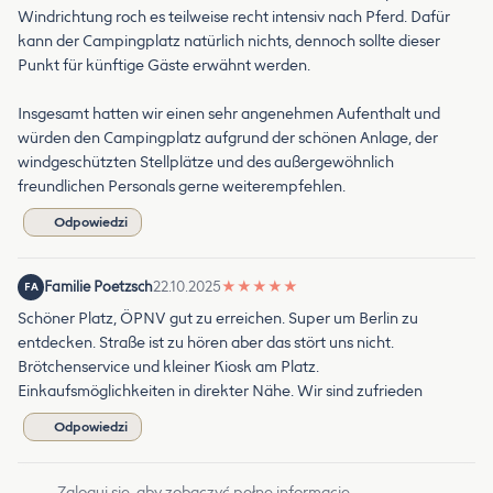
Windrichtung roch es teilweise recht intensiv nach Pferd. Dafür
kann der Campingplatz natürlich nichts, dennoch sollte dieser
Punkt für künftige Gäste erwähnt werden.
Insgesamt hatten wir einen sehr angenehmen Aufenthalt und
würden den Campingplatz aufgrund der schönen Anlage, der
windgeschützten Stellplätze und des außergewöhnlich
freundlichen Personals gerne weiterempfehlen.
Odpowiedzi
Familie Poetzsch
22.10.2025
★
★
★
★
★
FA
Schöner Platz, ÖPNV gut zu erreichen. Super um Berlin zu
entdecken. Straße ist zu hören aber das stört uns nicht.
Brötchenservice und kleiner Kiosk am Platz.
Einkaufsmöglichkeiten in direkter Nähe. Wir sind zufrieden
Odpowiedzi
Zaloguj się, aby zobaczyć pełne informacje