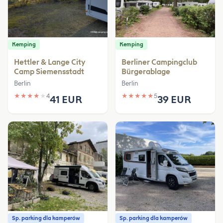
Kemping
Kemping
Hettler & Lange City
Berliner Campingclub
Camp Siemensstadt
Bürgerablage
Berlin
Berlin
★
★
★
★
★
4
★
★
★
★
★
5
41 EUR
39 EUR
Sp. parking dla kamperów
Sp. parking dla kamperów