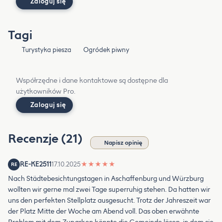
Zaloguj się
Tagi
Turystyka piesza
Ogródek piwny
Współrzędne i dane kontaktowe są dostępne dla
użytkowników Pro.
Zaloguj się
Recenzje (21)
Napisz opinię
RE-KE2511
17.10.2025
★
★
★
★
★
RE
Nach Städtebesichtungstagen in Aschaffenburg und Würzburg
wollten wir gerne mal zwei Tage superruhig stehen. Da hatten wir
uns den perfekten Stellplatz ausgesucht. Trotz der Jahreszeit war
der Platz Mitte der Woche am Abend voll. Das oben erwähnte