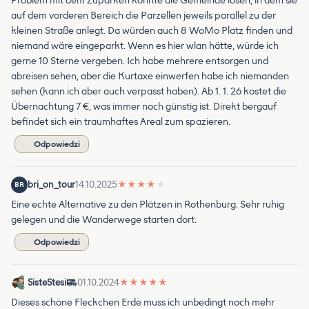
Problem mit dem Zuparken könnte die Gemeinde lösen, in dem sie
auf dem vorderen Bereich die Parzellen jeweils parallel zu der
kleinen Straße anlegt. Da würden auch 8 WoMo Platz finden und
niemand wäre eingeparkt. Wenn es hier wlan hätte, würde ich
gerne 10 Sterne vergeben. Ich habe mehrere entsorgen und
abreisen sehen, aber die Kurtaxe einwerfen habe ich niemanden
sehen (kann ich aber auch verpasst haben). Ab 1. 1. 26 kostet die
Übernachtung 7 €, was immer noch günstig ist. Direkt bergauf
befindet sich ein traumhaftes Areal zum spazieren.
Odpowiedzi
bri_on_tour
14.10.2025
★
★
★
★
★
BR
Eine echte Alternative zu den Plätzen in Rothenburg. Sehr ruhig
gelegen und die Wanderwege starten dort.
Odpowiedzi
SisteStesi
01.10.2024
★
★
★
★
★
Dieses schöne Fleckchen Erde muss ich unbedingt noch mehr