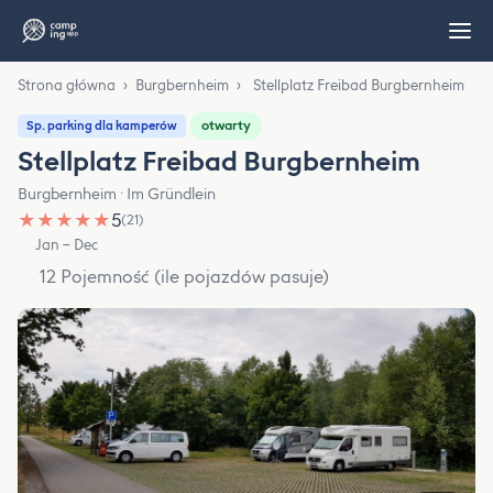
Strona główna
›
Burgbernheim
›
Stellplatz Freibad Burgbernheim
otwarty
Sp. parking dla kamperów
Stellplatz Freibad Burgbernheim
Burgbernheim · Im Gründlein
★
★
★
★
★
5
(21)
Jan – Dec
12 Pojemność (ile pojazdów pasuje)