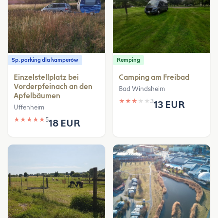
Sp. parking dla kamperów
Kemping
Einzelstellplatz bei
Camping am Freibad
Vorderpfeinach an den
Bad Windsheim
Apfelbäumen
★
★
★
★
★
3
13 EUR
Uffenheim
★
★
★
★
★
5
18 EUR