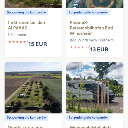
Sp. parking dla kamperów
Sp. parking dla kamperów
Im Grünen bei den
PhoeniX-
ALPAKAS
Reisemobilhafen Bad
Windsheim
Ulsenheim
Bad Windsheim-Külsheim
★
★
★
★
★
5
15 EUR
★
★
★
★
★
4
13 EUR
Sp. parking dla kamperów
Sp. parking dla kamperów
Weitblick auf der
Wohnmobilstellplatz