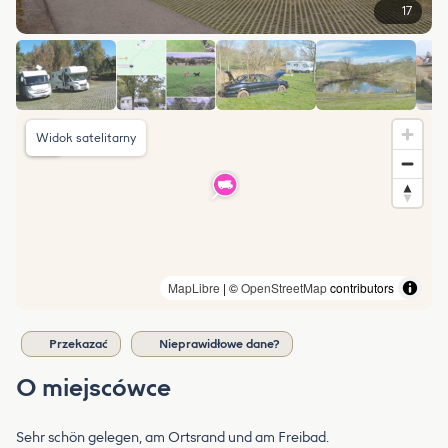
17
Widok satelitarny
MapLibre
| ©
OpenStreetMap
contributors
Przekazać
Nieprawidłowe dane?
O miejscówce
Sehr schön gelegen, am Ortsrand und am Freibad.