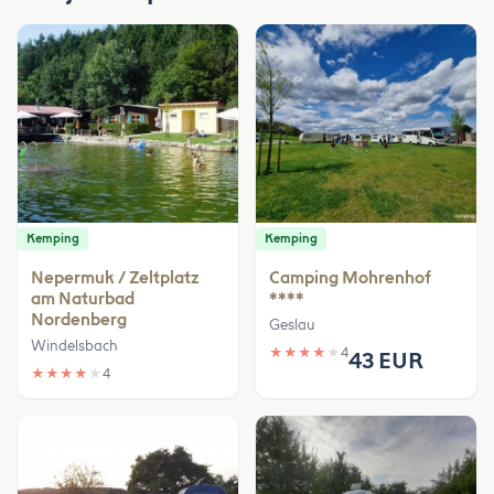
Kemping
Kemping
Nepermuk / Zeltplatz
Camping Mohrenhof
am Naturbad
****
Nordenberg
Geslau
Windelsbach
★
★
★
★
★
4
43 EUR
★
★
★
★
★
4