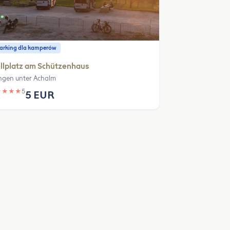
parking dla kamperów
llplatz am Schützenhaus
ngen unter Achalm
★
★
★
★
5
5 EUR