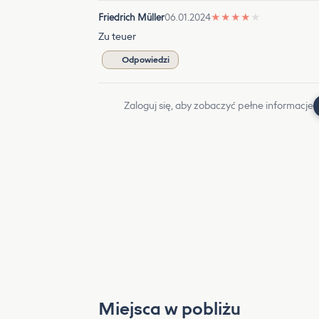
Friedrich Müller
06.01.2024
★
★
★
★
★
Zu teuer
Odpowiedzi
Zaloguj się, aby zobaczyć pełne informacje
Miejsca w pobliżu