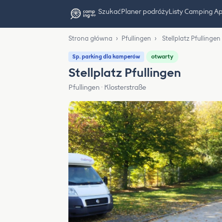
Szukać
Planer podróży
Listy Camping A
Strona główna
›
Pfullingen
›
Stellplatz Pfullingen
otwarty
Sp. parking dla kamperów
Stellplatz Pfullingen
Pfullingen · Klosterstraße