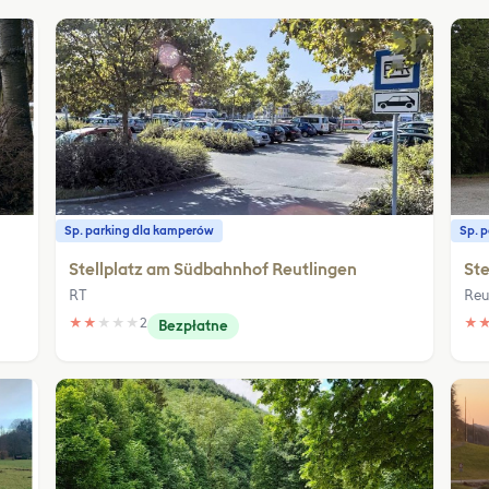
Sp. parking dla kamperów
Sp. 
Stellplatz am Südbahnhof Reutlingen
Ste
RT
Reu
★
★
★
★
★
2
★
Bezpłatne