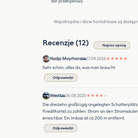
Bar przekąskowy
Współrzędne i dane kontaktowe są dostępn
Recenzje (12)
Napisz opinię
Nadja Mayrhans
17.04.2026
★
★
★
★
★
Sehr schön, alles da, was man braucht
Odpowiedzi
Westi
06.08.2025
★
★
★
★
★
Die dreizehn großzügig angelegten Schotterplätze 
Kreditkarte) zu zahlen. Strom an den Stromsäulen
erreichbar. Ein Imbiss ist ca 200 m entfernt.
Odpowiedzi