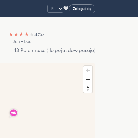
♥
Zaloguj się
★
★
★
★
★
4
(12)
Jan – Dec
13 Pojemność (ile pojazdów pasuje)