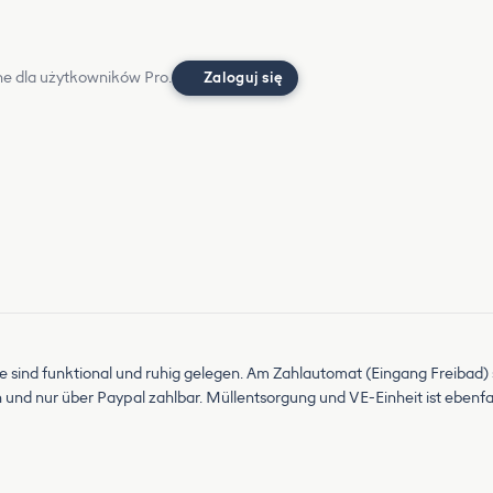
e dla użytkowników Pro.
Zaloguj się
sind funktional und ruhig gelegen. Am Zahlautomat (Eingang Freibad) sin
 und nur über Paypal zahlbar. Müllentsorgung und VE-Einheit ist ebenfal