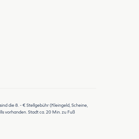
d die 8. - € Stellgebühr (Kleingeld, Scheine,
ls vorhanden. Stadt ca. 20 Min. zu Fuß