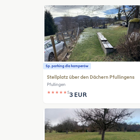
Sp. parking dla kamperów
Stellplatz über den Dächern Pfullingens
Pfullingen
★
★
★
★
★
5
3 EUR