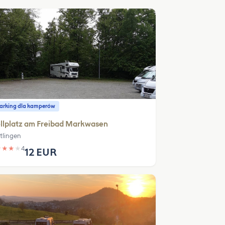
parking dla kamperów
llplatz am Freibad Markwasen
tlingen
★
★
★
★
4
12 EUR