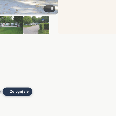
11
+5
Zaloguj się
?