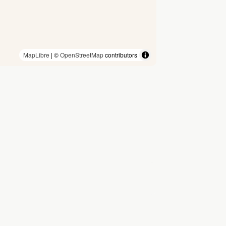
MapLibre
| ©
OpenStreetMap
contributors