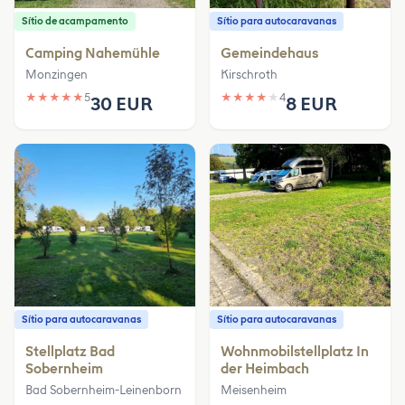
Sítio de acampamento
Sítio para autocaravanas
Camping Nahemühle
Gemeindehaus
Monzingen
Kirschroth
★
★
★
★
★
5
★
★
★
★
★
4
30 EUR
8 EUR
Sítio para autocaravanas
Sítio para autocaravanas
Stellplatz Bad
Wohnmobilstellplatz In
Sobernheim
der Heimbach
Bad Sobernheim-Leinenborn
Meisenheim