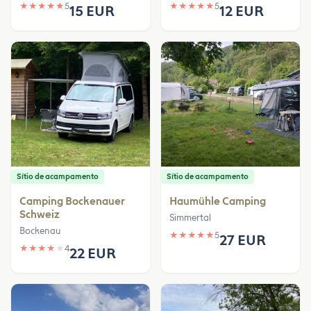
★
★
★
★
★
5
★
★
★
★
★
5
15 EUR
12 EUR
Sítio de acampamento
Sítio de acampamento
Camping Bockenauer
Haumühle Camping
Schweiz
Simmertal
Bockenau
★
★
★
★
★
5
27 EUR
★
★
★
★
★
4
22 EUR