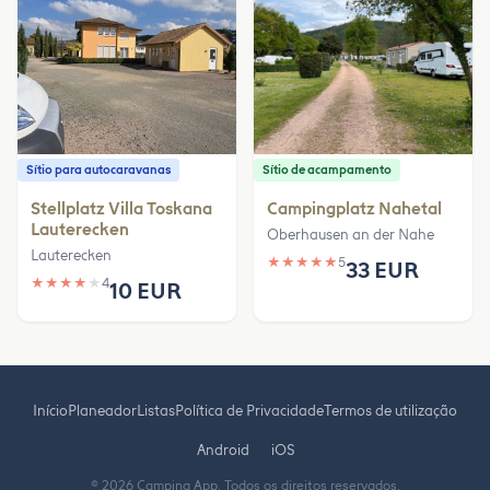
Sítio para autocaravanas
Sítio de acampamento
Stellplatz Villa Toskana
Campingplatz Nahetal
Lauterecken
Oberhausen an der Nahe
Lauterecken
★
★
★
★
★
5
33 EUR
★
★
★
★
★
4
10 EUR
Início
Planeador
Listas
Política de Privacidade
Termos de utilização
Android
iOS
© 2026 Camping App. Todos os direitos reservados.