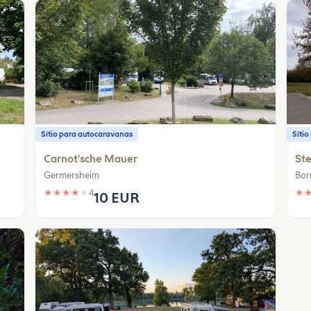
Sítio para autocaravanas
Síti
Carnot'sche Mauer
Ste
Germersheim
Bor
★
★
★
★
★
4
★
10 EUR