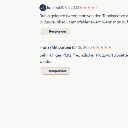
Jan Flex
20.08.2023
★
★
★
★
★
JA
Ruhig gelegen (wenn man von den Tennisplätze abs
inklusive. Absolut empfehlenswert, wenn man auf 
Responder
Franz (Mit partner)
07.06.2020
★
★
★
★
★
Sehr ruhiger Platz, freundlicher Platzwart ,To
wieder
Responder