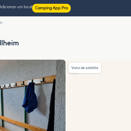
Adicionar um local
Camping App Pro
im
llheim
Vista de satélite