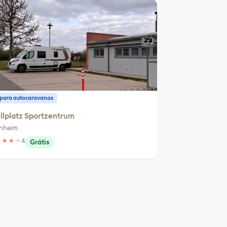
o para autocaravanas
llplatz Sportzentrum
nheim
★
★
★
★
4
Grátis