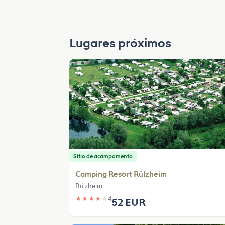
Lugares próximos
Sítio de acampamento
Camping Resort Rülzheim
Rülzheim
★
★
★
★
★
4
52 EUR