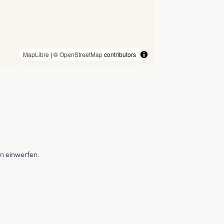
MapLibre
| ©
OpenStreetMap
contributors
en einwerfen.