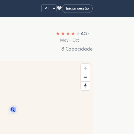
♥
Iniciar sessão
★
★
★
★
★
4
(3)
May – Oct
8 Capacidade