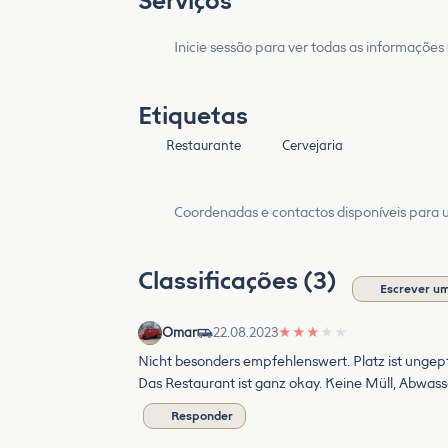
Serviços
Inicie sessão para ver todas as informações
Etiquetas
Restaurante
Cervejaria
Coordenadas e contactos disponíveis para ut
Classificações (3)
Escrever um
Omar
22.08.2023
★
★
★
★
★
Nicht besonders empfehlenswert. Platz ist ungep
Das Restaurant ist ganz okay. Keine Müll, Abwass
Responder