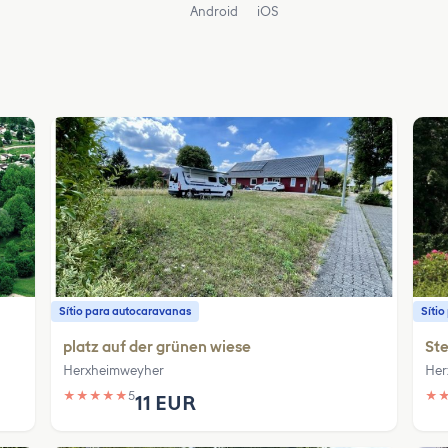
Android
iOS
Sítio para autocaravanas
Síti
platz auf der grünen wiese
Ste
Herxheimweyher
Her
★
★
★
★
★
5
★
11 EUR