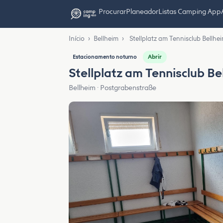
Procurar
Planeador
Listas Camping App
Início
›
Bellheim
›
Stellplatz am Tennisclub Bellhe
Abrir
Estacionamento noturno
Stellplatz am Tennisclub Be
Bellheim · Postgrabenstraße