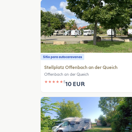
Sítio para autocaravanas
Stellplatz Offenbach an der Queich
Offenbach an der Queich
★
★
★
★
★
5
10 EUR