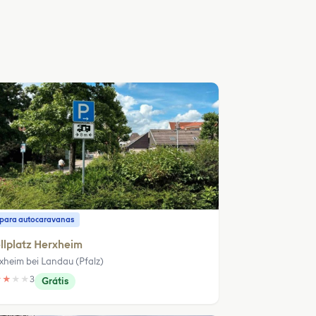
o para autocaravanas
llplatz Herxheim
xheim bei Landau (Pfalz)
★
★
★
★
3
Grátis