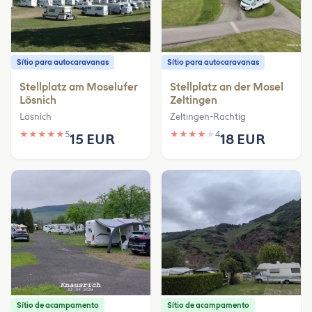
Sítio para autocaravanas
Sítio para autocaravanas
Stellplatz am Moselufer
Stellplatz an der Mosel
Lösnich
Zeltingen
Lösnich
Zeltingen-Rachtig
★
★
★
★
★
5
★
★
★
★
★
4
15 EUR
18 EUR
Sítio de acampamento
Sítio de acampamento