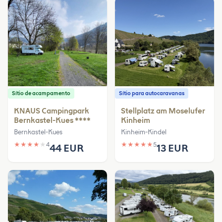
Sítio de acampamento
Sítio para autocaravanas
KNAUS Campingpark
Stellplatz am Moselufer
Bernkastel-Kues ****
Kinheim
Bernkastel-Kues
Kinheim-Kindel
★
★
★
★
★
4
★
★
★
★
★
5
44 EUR
13 EUR