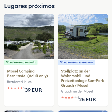
Lugares próximos
Sítio de acampamento
Sítio para autocaravanas
Mosel Camping
Stellplatz an der
Bernkastel (Adult only)
Wohnmobil- und
Freizeitanlage Sun-Park
Bernkastel-Kues
Graach / Mosel
★
★
★
★
★
5
39 EUR
Graach an der Mosel
★
★
★
★
★
4
25 EUR