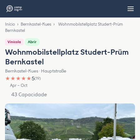
Início
›
Bernkastel-Kues
›
Wohnmobilstellplatz Studert-Prüm
Bernkastel
Abrir
Vinícola
Wohnmobilstellplatz Studert-Prüm
Bernkastel
Bernkastel-Kues · Hauptstraße
★
★
★
★
★
5
(19)
Apr – Oct
43 Capacidade