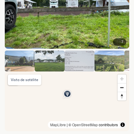
7
Vista de satélite
MapLibre
| ©
OpenStreetMap
contributors