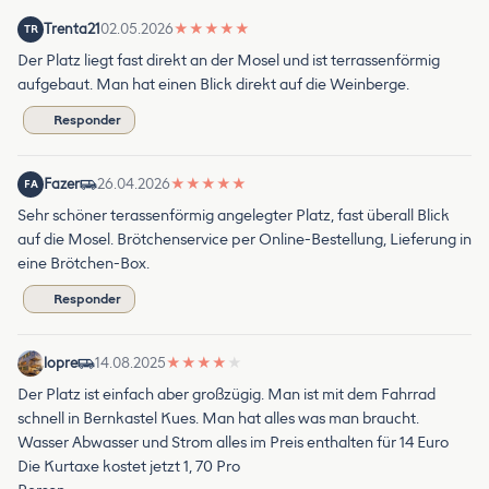
Trenta21
02.05.2026
★
★
★
★
★
TR
Der Platz liegt fast direkt an der Mosel und ist terrassenförmig
aufgebaut. Man hat einen Blick direkt auf die Weinberge.
Responder
Fazer
26.04.2026
★
★
★
★
★
FA
Sehr schöner terassenförmig angelegter Platz, fast überall Blick
auf die Mosel. Brötchenservice per Online-Bestellung, Lieferung in
eine Brötchen-Box.
Responder
lopre
14.08.2025
★
★
★
★
★
Der Platz ist einfach aber großzügig. Man ist mit dem Fahrrad
schnell in Bernkastel Kues. Man hat alles was man braucht.
Wasser Abwasser und Strom alles im Preis enthalten für 14 Euro
Die Kurtaxe kostet jetzt 1, 70 Pro