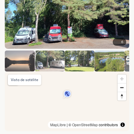
6
Vista de satélite
MapLibre
| ©
OpenStreetMap
contributors