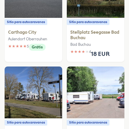
Sítio para autocaravanas
Sítio para autocaravanas
Carthago City
Stellplatz Seegasse Bad
Buchau
Aulendorf Oberrauhen
Bad Buchau
★
★
★
★
★
5
Grátis
★
★
★
★
★
4
18 EUR
Sítio para autocaravanas
Sítio para autocaravanas