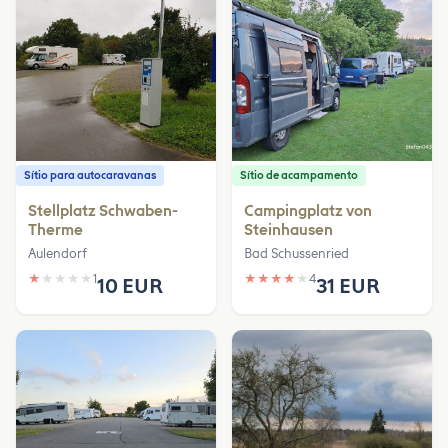
Sítio para autocaravanas
Sítio de acampamento
Stellplatz Schwaben-
Campingplatz von
Therme
Steinhausen
Aulendorf
Bad Schussenried
★
★
★
★
★
1
★
★
★
★
★
4
10 EUR
31 EUR