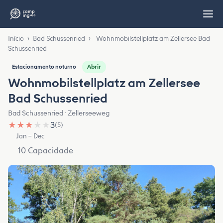
Início
›
Bad Schussenried
›
Wohnmobilstellplatz am Zellersee Bad
Schussenried
Abrir
Estacionamento noturno
Wohnmobilstellplatz am Zellersee
Bad Schussenried
Bad Schussenried · Zellerseeweg
★
★
★
★
★
3
(5)
Jan – Dec
10 Capacidade