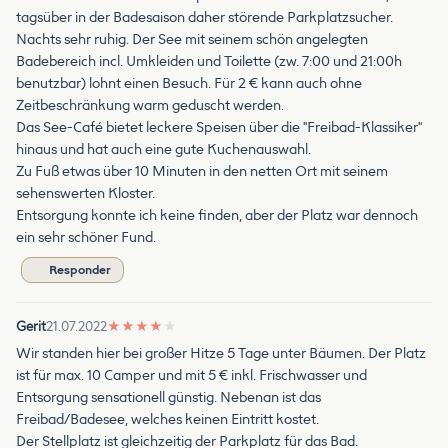
tagsüber in der Badesaison daher störende Parkplatzsucher.
Nachts sehr ruhig. Der See mit seinem schön angelegten
Badebereich incl. Umkleiden und Toilette (zw. 7:00 und 21:00h
benutzbar) lohnt einen Besuch. Für 2 € kann auch ohne
Zeitbeschränkung warm geduscht werden.
Das See-Café bietet leckere Speisen über die "Freibad-Klassiker"
hinaus und hat auch eine gute Kuchenauswahl.
Zu Fuß etwas über 10 Minuten in den netten Ort mit seinem
sehenswerten Kloster.
Entsorgung konnte ich keine finden, aber der Platz war dennoch
ein sehr schöner Fund.
Responder
Gerit
21.07.2022
★
★
★
★
★
Wir standen hier bei großer Hitze 5 Tage unter Bäumen. Der Platz
ist für max. 10 Camper und mit 5 € inkl. Frischwasser und
Entsorgung sensationell günstig. Nebenan ist das
Freibad/Badesee, welches keinen Eintritt kostet.
Der Stellplatz ist gleichzeitig der Parkplatz für das Bad.