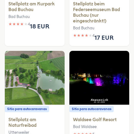
Stellplatz am Kurpark
Stellplatz beim
Bad Buchau
Federseemuseum Bad
Buchau (nur
Bad Buchau
eingeschränkt!)
★
★
★
★
★
4
18 EUR
Bad Buchau
★
★
★
★
★
4
17 EUR
Sítio para autocaravanas
Sítio para autocaravanas
Stellplatz am
Waldsee Golf Resort
Naturfreibad
Bad Waldsee
Uttenweiler