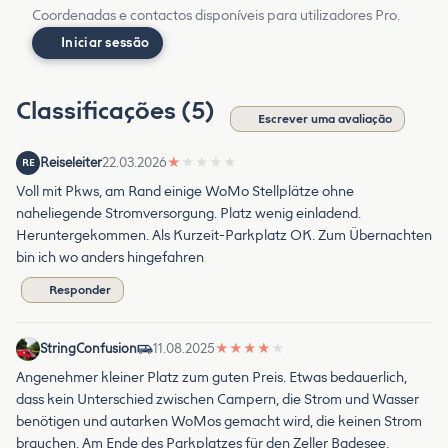
Coordenadas e contactos disponíveis para utilizadores Pro.
Iniciar sessão
Classificações (5)
Escrever uma avaliação
Reiseleiter
22.03.2026
★
★
★
★
★
RE
Voll mit Pkws, am Rand einige WoMo Stellplätze ohne
naheliegende Stromversorgung. Platz wenig einladend.
Heruntergekommen. Als Kurzeit-Parkplatz OK. Zum Übernachten
bin ich wo anders hingefahren
Responder
StringConfusion
11.08.2025
★
★
★
★
★
Angenehmer kleiner Platz zum guten Preis. Etwas bedauerlich,
dass kein Unterschied zwischen Campern, die Strom und Wasser
benötigen und autarken WoMos gemacht wird, die keinen Strom
brauchen. Am Ende des Parkplatzes für den Zeller Badesee,