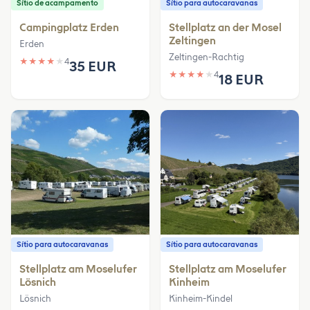
Sítio de acampamento
Sítio para autocaravanas
Campingplatz Erden
Stellplatz an der Mosel
Zeltingen
Erden
Zeltingen-Rachtig
★
★
★
★
★
4
35 EUR
★
★
★
★
★
4
18 EUR
Sítio para autocaravanas
Sítio para autocaravanas
Stellplatz am Moselufer
Stellplatz am Moselufer
Lösnich
Kinheim
Lösnich
Kinheim-Kindel