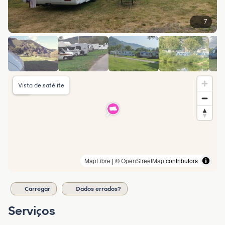
7
Vista de satélite
MapLibre
| ©
OpenStreetMap
contributors
Carregar
Dados errados?
Serviços