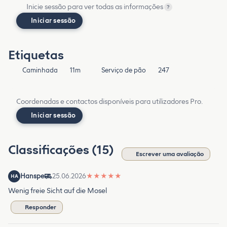
Inicie sessão para ver todas as informações
?
Iniciar sessão
Etiquetas
Caminhada
11m
Serviço de pão
247
Coordenadas e contactos disponíveis para utilizadores Pro.
Iniciar sessão
Classificações (15)
Escrever uma avaliação
Hanspe
25.06.2026
★
★
★
★
★
HA
Wenig freie Sicht auf die Mosel
Responder