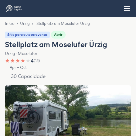
Início
›
Ürzig
›
Stellplatz am Moselufer Ürzig
Abrir
Sítio para autocaravanas
Stellplatz am Moselufer Ürzig
Ürzig · Moselufer
★
★
★
★
★
4
(15)
Apr – Oct
30 Capacidade