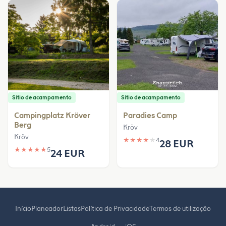
Sítio de acampamento
Sítio de acampamento
Campingplatz Kröver
Paradies Camp
Berg
Kröv
Kröv
★
★
★
★
★
4
28 EUR
★
★
★
★
★
5
24 EUR
Início
Planeador
Listas
Política de Privacidade
Termos de utilização