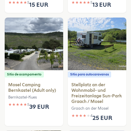
★
★
★
★
★
5
★
★
★
★
★
5
15 EUR
13 EUR
Sítio de acampamento
Sítio para autocaravanas
Mosel Camping
Stellplatz an der
Bernkastel (Adult only)
Wohnmobil- und
Freizeitanlage Sun-Park
Bernkastel-Kues
Graach / Mosel
★
★
★
★
★
5
39 EUR
Graach an der Mosel
★
★
★
★
★
4
25 EUR