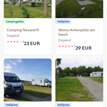
Campingplats
Ställplats
Camping Neuwarft
Womo Ankerplatz am
Deich
Dagebüll
Dagebüll
★
★
★
★
★
4
23 EUR
★
★
★
★
★
5
29 EUR
Ställplats
Ställplats