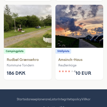
Campingplats
Ställplats
Rudbøl Grænsekro
Amsinck-Haus
Kommune Tondern
Reußenköge
★
★
★
★
★
4
186 DKK
10 EUR
Startsida
reseplanerare
Listor
Integritetspolicy
Villkor