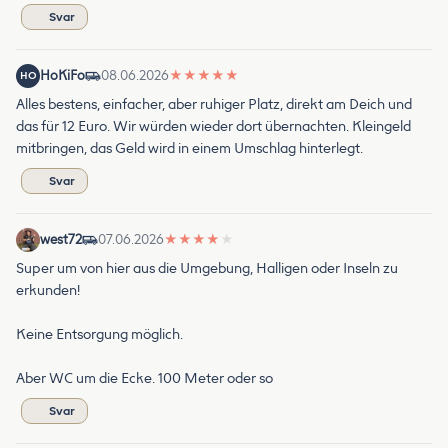
Svar
HoKiFo
08.06.2026
★
★
★
★
★
HO
Alles bestens, einfacher, aber ruhiger Platz, direkt am Deich und
das für 12 Euro. Wir würden wieder dort übernachten. Kleingeld
mitbringen, das Geld wird in einem Umschlag hinterlegt.
Svar
west72
07.06.2026
★
★
★
★
★
Super um von hier aus die Umgebung, Halligen oder Inseln zu
erkunden!
Keine Entsorgung möglich.
Aber WC um die Ecke. 100 Meter oder so
Svar