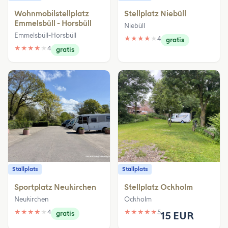
Wohnmobilstellplatz
Stellplatz Niebüll
Emmelsbüll - Horsbüll
Niebüll
Emmelsbüll-Horsbüll
★
★
★
★
★
4
gratis
★
★
★
★
★
4
gratis
Ställplats
Ställplats
Sportplatz Neukirchen
Stellplatz Ockholm
Neukirchen
Ockholm
★
★
★
★
★
4
★
★
★
★
★
5
gratis
15 EUR