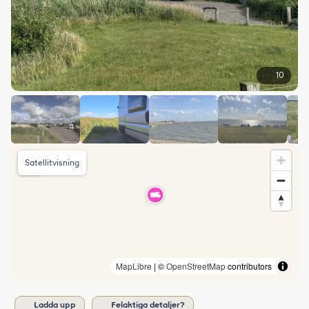
10
Satellitvisning
MapLibre
| ©
OpenStreetMap
contributors
Ladda upp
Felaktiga detaljer?