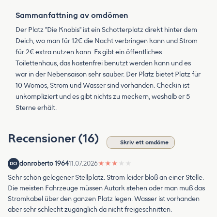
Sammanfattning av omdömen
Der Platz "Die Knobis" ist ein Schotterplatz direkt hinter dem
Deich, wo man für 12€ die Nacht verbringen kann und Strom
für 2€ extra nutzen kann. Es gibt ein öffentliches
Toilettenhaus, das kostenfrei benutzt werden kann und es
war in der Nebensaison sehr sauber. Der Platz bietet Platz für
10 Womos, Strom und Wasser sind vorhanden. Checkin ist
unkompliziert und es gibt nichts zu meckern, weshalb er 5
Sterne erhält.
Recensioner (16)
Skriv ett omdöme
donroberto 1964
11.07.2026
★
★
★
★
★
DO
Sehr schön gelegener Stellplatz. Strom leider bloß an einer Stelle.
Die meisten Fahrzeuge müssen Autark stehen oder man muß das
Stromkabel über den ganzen Platz legen. Wasser ist vorhanden
aber sehr schlecht zugänglich da nicht freigeschnitten.