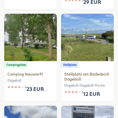
★
★
★
★
★
5
29 EUR
Campingplats
Ställplats
Camping Neuwarft
Stellplatz am Badedeich
Dagebüll
Dagebüll
Dagebüll-Dagebüll-Kirche
★
★
★
★
★
4
23 EUR
★
★
★
★
★
4
12 EUR