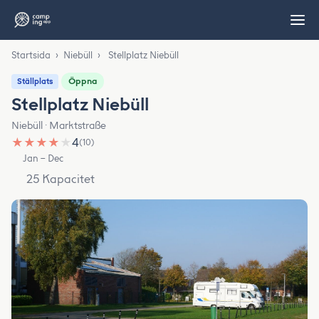
Startsida
›
Niebüll
›
Stellplatz Niebüll
Öppna
Ställplats
Stellplatz Niebüll
Niebüll · Marktstraße
★
★
★
★
★
4
(10)
Jan – Dec
25 Kapacitet