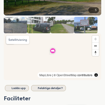
5
Satellitvisning
MapLibre
| ©
OpenStreetMap
contributors
Ladda upp
Felaktiga detaljer?
Faciliteter