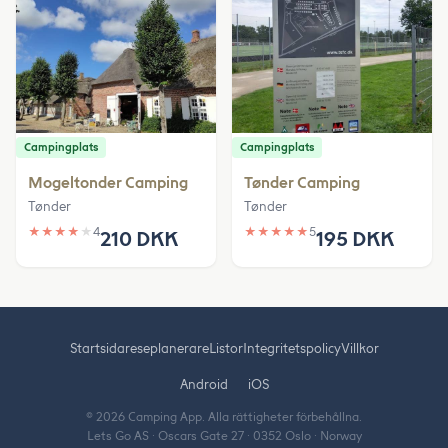
Campingplats
Campingplats
Mogeltonder Camping
Tønder Camping
Tønder
Tønder
★
★
★
★
★
4
★
★
★
★
★
5
210 DKK
195 DKK
Startsida
reseplanerare
Listor
Integritetspolicy
Villkor
Android
iOS
© 2026 Camping App. Alla rättigheter förbehållna.
Lets Go AS · Oscars Gate 27 · 0352 Oslo · Norway