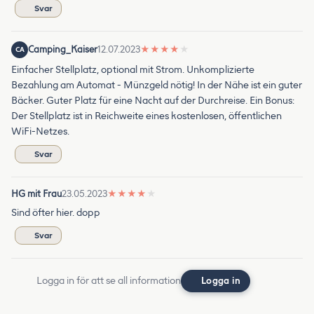
Svar
Camping_Kaiser
12.07.2023
★
★
★
★
★
CA
Einfacher Stellplatz, optional mit Strom. Unkomplizierte
Bezahlung am Automat - Münzgeld nötig! In der Nähe ist ein guter
Bäcker. Guter Platz für eine Nacht auf der Durchreise. Ein Bonus:
Der Stellplatz ist in Reichweite eines kostenlosen, öffentlichen
WiFi-Netzes.
Svar
HG mit Frau
23.05.2023
★
★
★
★
★
Sind öfter hier. dopp
Svar
Logga in för att se all information
Logga in