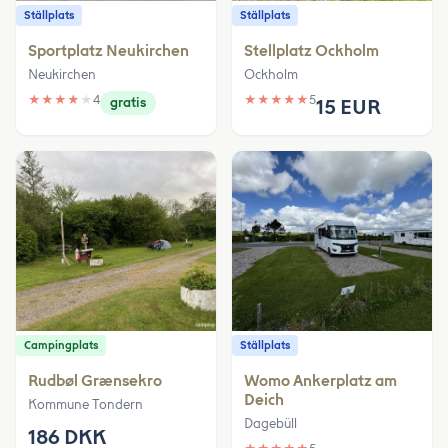
Ställplats
Ställplats
Sportplatz Neukirchen
Stellplatz Ockholm
Neukirchen
Ockholm
★
★
★
★
★
4
★
★
★
★
★
5
gratis
15 EUR
Campingplats
Ställplats
Rudbøl Grænsekro
Womo Ankerplatz am
Deich
Kommune Tondern
Dagebüll
186 DKK