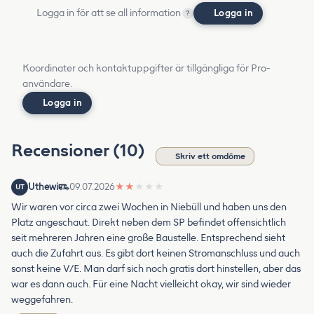
Logga in för att se all information
Logga in
?
Koordinater och kontaktuppgifter är tillgängliga för Pro-
användare.
Logga in
Recensioner (10)
Skriv ett omdöme
Uthewi
09.07.2026
★
★
★
★
★
UT
Wir waren vor circa zwei Wochen in Niebüll und haben uns den
Platz angeschaut. Direkt neben dem SP befindet offensichtlich
seit mehreren Jahren eine große Baustelle. Entsprechend sieht
auch die Zufahrt aus. Es gibt dort keinen Stromanschluss und auch
sonst keine V/E. Man darf sich noch gratis dort hinstellen, aber das
war es dann auch. Für eine Nacht vielleicht okay, wir sind wieder
weggefahren.