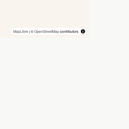
MapLibre
| ©
OpenStreetMap
contributors