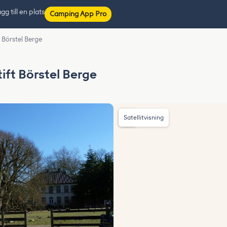
gg till en plats
Camping App Pro
 Börstel Berge
ift Börstel Berge
Satellitvisning