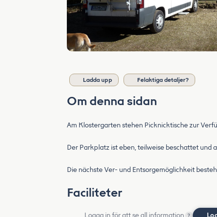
Ladda upp
Felaktiga detaljer?
Om denna sidan
Am Klostergarten stehen Picknicktische zur Verfü
Der Parkplatz ist eben, teilweise beschattet und 
Die nächste Ver- und Entsorgemöglichkeit besteht
Faciliteter
Logga in för att se all information
Lo
?