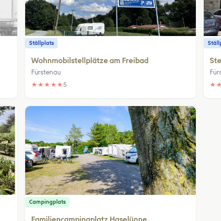
Ställplats
Ställ
Wohnmobilstellplätze am Freibad
Ste
Fürstenau
Für
★
★
★
★
★
5
★
Campingplats
Familiencampingplatz Haselünne