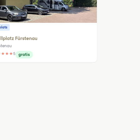
plats
llplatz Fürstenau
stenau
★
★
★
★
5
gratis