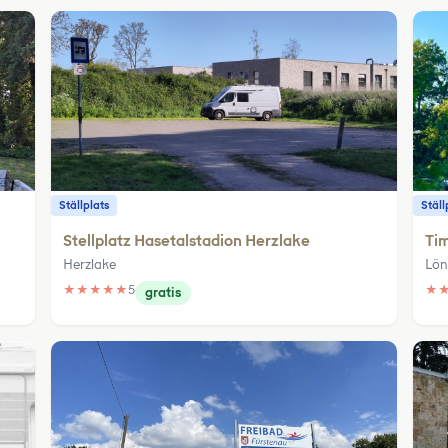
Ställplats
Ställ
Stellplatz Hasetalstadion Herzlake
Ti
Herzlake
Lön
★
★
★
★
★
5
★
gratis