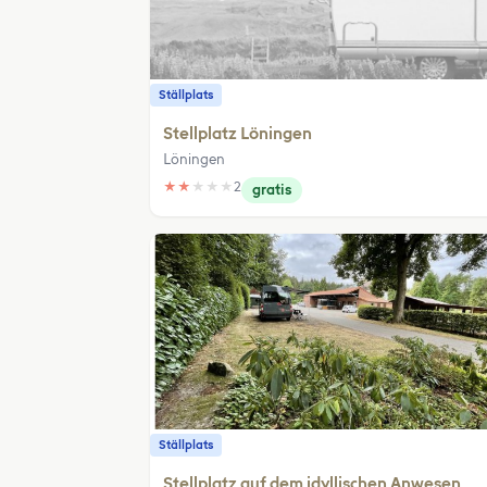
Ställplats
Stellplatz Löningen
Löningen
★
★
★
★
★
2
gratis
Ställplats
Stellplatz auf dem idyllischen Anwesen