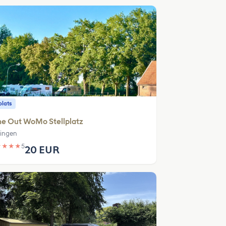
plats
me Out WoMo Stellplatz
ingen
★
★
★
★
5
20 EUR