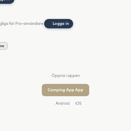
gliga för Pro-användare.
Logga in
öme
Öppna i appen
Camping App App
Android
iOS