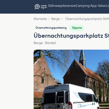
Sök
reseplanerare
Camping App-listor
Lä
Startsida
›
Berge
›
Übernachtungsparkplatz Stift
Öppna
Övernattningsparkering
Übernachtungsparkplatz St
Berge · Börstel