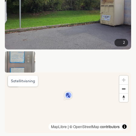
2
Satellitvisning
MapLibre
| ©
OpenStreetMap
contributors