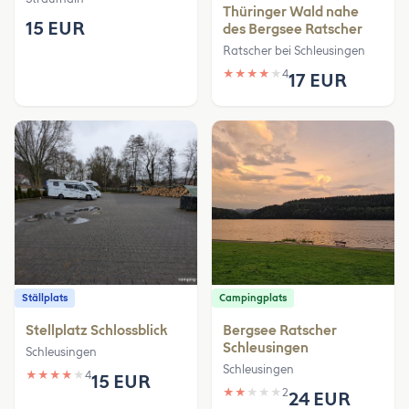
Thüringer Wald nahe
15 EUR
des Bergsee Ratscher
Ratscher bei Schleusingen
★
★
★
★
★
4
17 EUR
Ställplats
Campingplats
Stellplatz Schlossblick
Bergsee Ratscher
Schleusingen
Schleusingen
Schleusingen
★
★
★
★
★
4
15 EUR
★
★
★
★
★
2
24 EUR