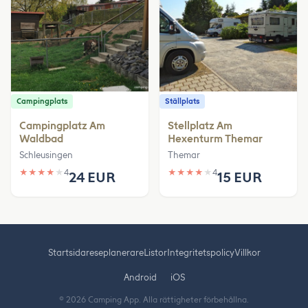
Campingplats
Ställplats
Campingplatz Am
Stellplatz Am
Waldbad
Hexenturm Themar
Schleusingen
Themar
★
★
★
★
★
4
★
★
★
★
★
4
24 EUR
15 EUR
Startsida
reseplanerare
Listor
Integritetspolicy
Villkor
Android
iOS
© 2026 Camping App. Alla rättigheter förbehållna.