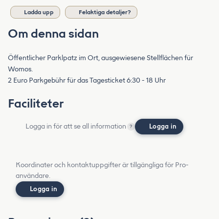
Ladda upp
Felaktiga detaljer?
Om denna sidan
Öffentlicher Parklpatz im Ort, ausgewiesene Stellflächen für
Womos.
2 Euro Parkgebühr für das Tagesticket 6:30 - 18 Uhr
Faciliteter
Logga in för att se all information
Logga in
?
Koordinater och kontaktuppgifter är tillgängliga för Pro-
användare.
Logga in