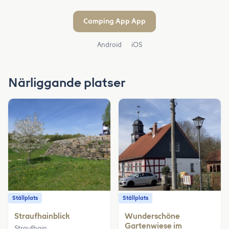
Camping App App
Android
iOS
Närliggande platser
Ställplats
Ställplats
Straufhainblick
Wunderschöne
Gartenwiese im
Straufhain