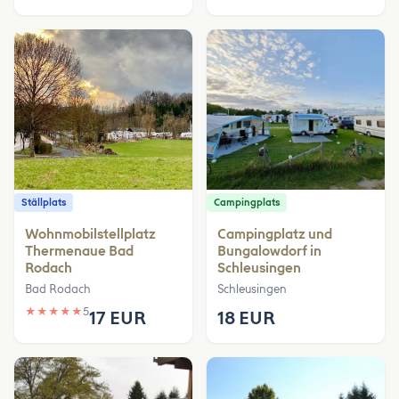
Ställplats
Campingplats
Wohnmobilstellplatz
Campingplatz und
Thermenaue Bad
Bungalowdorf in
Rodach
Schleusingen
Bad Rodach
Schleusingen
★
★
★
★
★
5
17 EUR
18 EUR