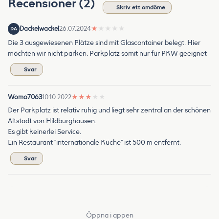
Recensioner (2)
Skriv ett omdöme
Dackelwackel
26.07.2024
★
★
★
★
★
DA
Die 3 ausgewiesenen Plätze sind mit Glascontainer belegt. Hier
möchten wir nicht parken. Parkplatz somit nur für PKW geeignet
Svar
Womo7063
10.10.2022
★
★
★
★
★
Der Parkplatz ist relativ ruhig und liegt sehr zentral an der schönen
Altstadt von Hildburghausen.
Es gibt keinerlei Service.
Ein Restaurant "internationale Küche" ist 500 m entfernt.
Svar
Öppna i appen