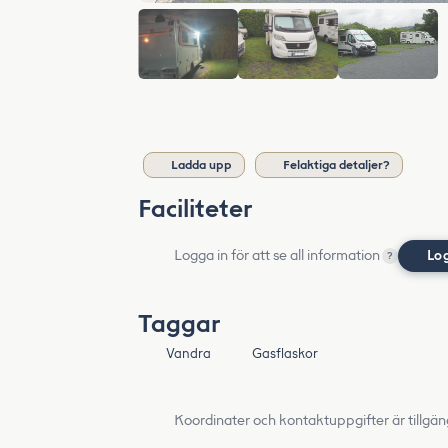
Ladda upp
Felaktiga detaljer?
Faciliteter
Logga in för att se all information
Lo
?
Taggar
Vandra
Gasflaskor
Koordinater och kontaktuppgifter är tillgän