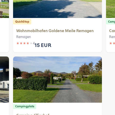
QuickStop
Camp
Wohnmobilhafen Goldene Meile Remagen
Ca
Remagen
Re
★
★
★
★
★
4
★
15 EUR
Campingplats