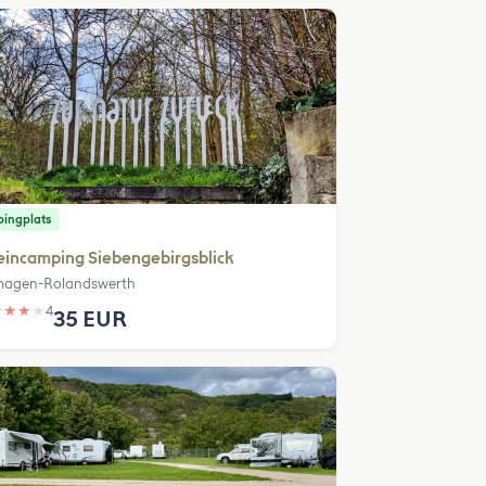
ingplats
incamping Siebengebirgsblick
agen-Rolandswerth
★
★
★
★
4
35 EUR