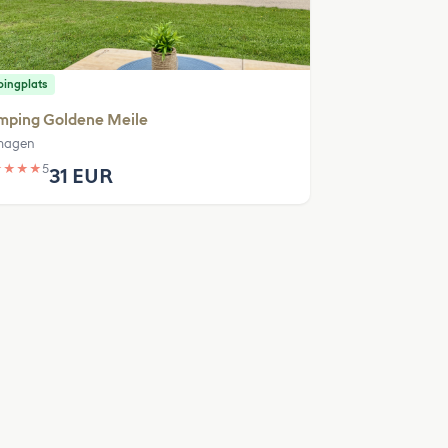
ingplats
mping Goldene Meile
magen
★
★
★
★
5
31 EUR