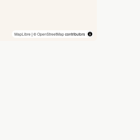
MapLibre
| ©
OpenStreetMap
contributors