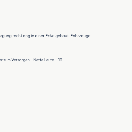
sorgung recht eng in einer Ecke gebaut. Fahrzeuge
 zum Versorgen. . Nette Leute. . 👌🏼