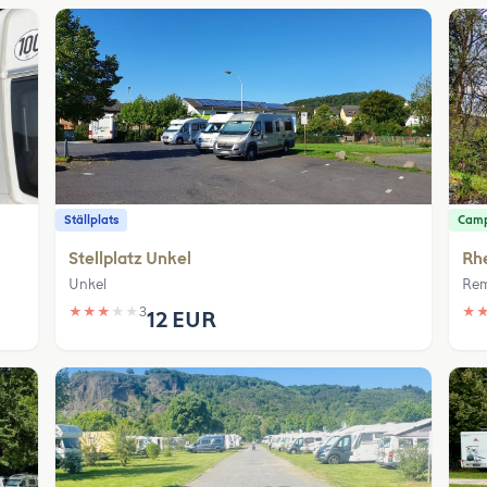
Ställplats
Camp
Stellplatz Unkel
Rhe
Unkel
Rem
★
★
★
★
★
3
★
12 EUR