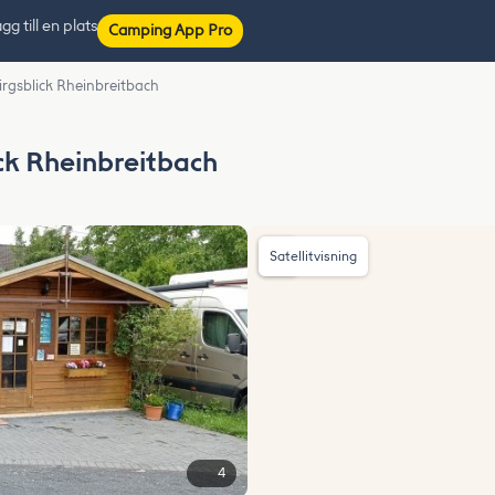
gg till en plats
Camping App Pro
irgsblick Rheinbreitbach
ick Rheinbreitbach
Satellitvisning
4