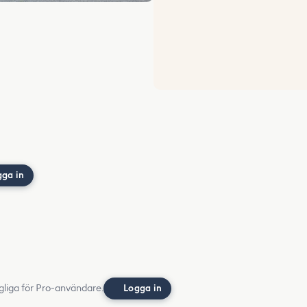
gga in
gliga för Pro-användare.
Logga in