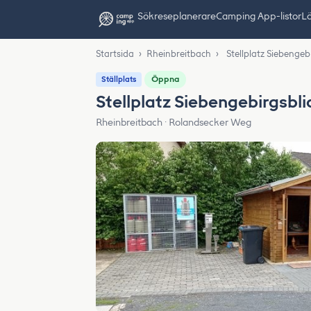
Sök
reseplanerare
Camping App-listor
Lä
Startsida
›
Rheinbreitbach
›
Stellplatz Siebengeb
Öppna
Ställplats
Stellplatz Siebengebirgsbl
Rheinbreitbach · Rolandsecker Weg