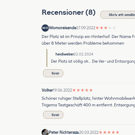
Recensioner (8)
Skriv ett omd
Womoreisende
27.09.2022
★
★
★
★
★
WO
Der Platz ist im Prinzip ein Hinterhof. Der Name 
über 8 Meter werden Probleme bekommen
heidiweber
22.02.2024
Der Platz ist völlig ok… Die Ver- und Entsorgun
Svar
Volker
19.06.2022
★
★
★
★
★
Schöner ruhiger Stellplatz, hinter Wohnmobilwerk
Trigema Testgeschäft 400 m entfernt. Entsorgung
Svar
Peter Richters
20.03.2022
★
★
★
★
★