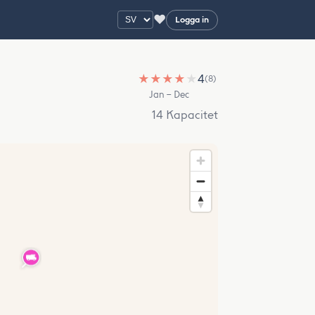
♥
Logga in
★
★
★
★
★
4
(8)
Jan – Dec
14 Kapacitet