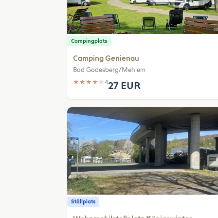
Campingplats
Camping Genienau
Bad Godesberg/Mehlem
★
★
★
★
★
4
27 EUR
Ställplats