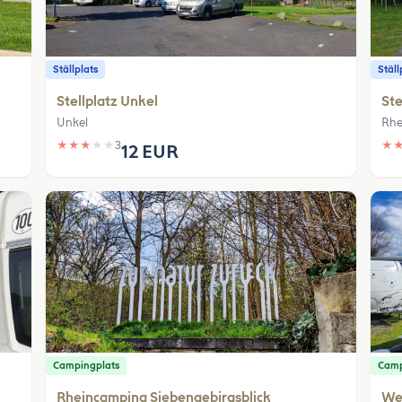
Ställplats
Ställ
Stellplatz Unkel
Ste
Unkel
Rhe
★
★
★
★
★
3
★
12 EUR
Campingplats
Camp
Rheincamping Siebengebirgsblick
We