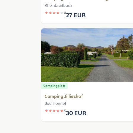
Rheinbreitbach
★
★
★
★
★
4
27 EUR
Campingplats
Camping Jillieshof
Bad Honnef
★
★
★
★
★
5
30 EUR