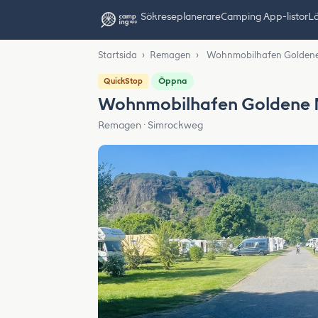
Sök
reseplanerare
Camping App-listor
Lä
Startsida
›
Remagen
›
Wohnmobilhafen Golden
Öppna
QuickStop
Wohnmobilhafen Goldene 
Remagen · Simrockweg