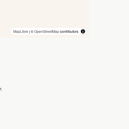
MapLibre
| ©
OpenStreetMap
contributors
t.