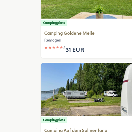
Campingplats
Camping Goldene Meile
Remagen
★
★
★
★
★
5
31 EUR
Campingplats
Camping Auf dem Salmenfang