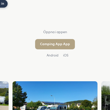
 in
Öppna i appen
Camping App App
Android
iOS