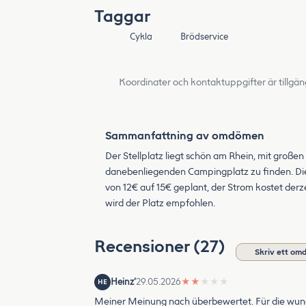
Taggar
Cykla
Brödservice
Koordinater och kontaktuppgifter är tillgän
Sammanfattning av omdömen
Der Stellplatz liegt schön am Rhein, mit gro
danebenliegenden Campingplatz zu finden. Die
von 12€ auf 15€ geplant, der Strom kostet derz
wird der Platz empfohlen.
Recensioner (27)
Skriv ett om
Heinz‘
29.05.2026
★
★
★
★
★
HE
Meiner Meinung nach überbewertet. Für die wund