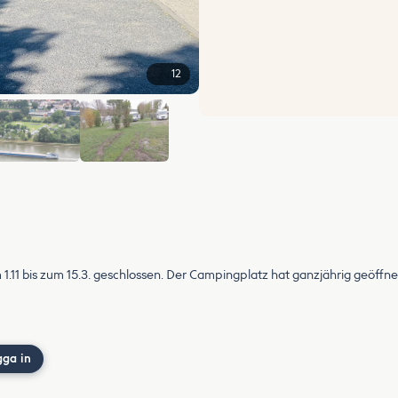
12
+6
 1.11 bis zum 15.3. geschlossen. Der Campingplatz hat ganzjährig geöffne
gga in