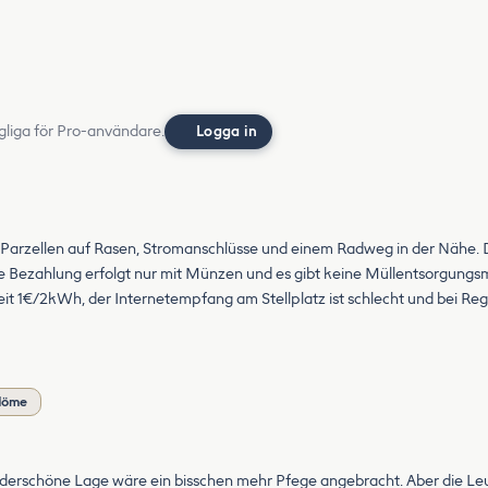
gliga för Pro-användare.
Logga in
ßen Parzellen auf Rasen, Stromanschlüsse und einem Radweg in der Nähe
 Bezahlung erfolgt nur mit Münzen und es gibt keine Müllentsorgungsm
eit 1€/2kWh, der Internetempfang am Stellplatz ist schlecht und bei Re
döme
erschöne Lage wäre ein bisschen mehr Pfege angebracht. Aber die Leu