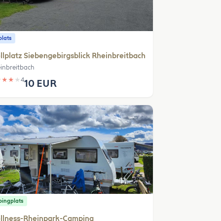
plats
llplatz Siebengebirgsblick Rheinbreitbach
inbreitbach
★
★
★
★
4
10 EUR
ingplats
llness-Rheinpark-Camping