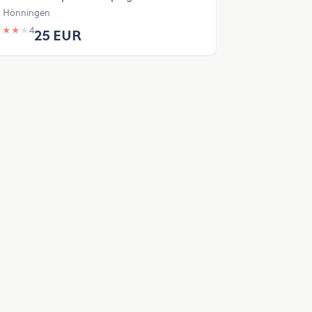
 Hönningen
★
★
★
★
4
25 EUR