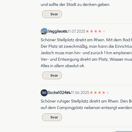
und sollte der Stadt zu denken geben.
Svar
Veggileo
11.07.2025
★
★
★
★
★
Schöner Stellplatz direkt am Rhein. Mit dem Rad 
Der Platz ist zweckmäßig, man kann die Einrich
Jedoch muss man hin- und zurück 1 km einplanen,
Ver- und Entsorgung direkt am Platz, Wasser mus
Alles in allem absolut ok.
Svar
Socke1024
11.06.2025
★
★
★
★
★
SO
Schöner ruhiger Stellplatz direkt am Rhein. Den 
auf dem Campingplatz nebenan entsorgt werden. Das
Svar