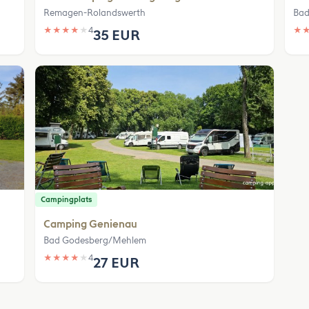
Remagen-Rolandswerth
Bad
★
★
★
★
★
4
★
35 EUR
Campingplats
Camping Genienau
Bad Godesberg/Mehlem
★
★
★
★
★
4
27 EUR