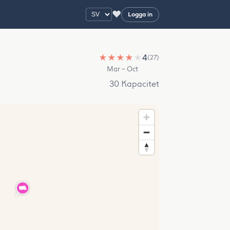
♥
Logga in
★
★
★
★
★
4
(27)
Mar – Oct
30 Kapacitet