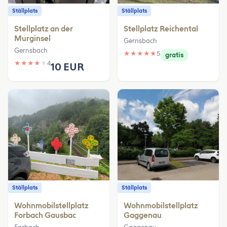
Ställplats
Ställplats
Stellplatz an der
Stellplatz Reichental
Murginsel
Gernsbach
Gernsbach
★
★
★
★
★
5
gratis
★
★
★
★
★
4
10 EUR
Ställplats
Ställplats
Wohnmobilstellplatz
Wohnmobilstellplatz
Forbach Gausbac
Gaggenau