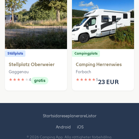
Ställplats
Campingplats
Stellplatz Oberweier
Camping Herrenwies
Gaggenau
Forbach
★
★
★
★
★
4
★
★
★
★
★
5
gratis
23 EUR
Startsida
reseplanerare
Listor
Android
iOS
© 2026 Camping App. Alla rättigheter förbehållna.