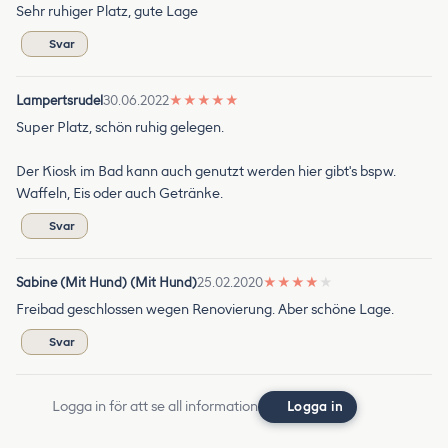
Sehr ruhiger Platz, gute Lage
Svar
Lampertsrudel
30.06.2022
★
★
★
★
★
Super Platz, schön ruhig gelegen.
Der Kiosk im Bad kann auch genutzt werden hier gibt's bspw.
Waffeln, Eis oder auch Getränke.
Svar
Sabine (Mit Hund) (Mit Hund)
25.02.2020
★
★
★
★
★
Freibad geschlossen wegen Renovierung. Aber schöne Lage.
Svar
Logga in för att se all information
Logga in