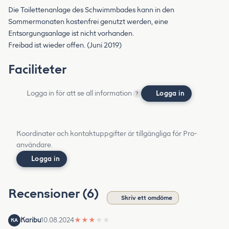
Die Toilettenanlage des Schwimmbades kann in den
Sommermonaten kostenfrei genutzt werden, eine
Entsorgungsanlage ist nicht vorhanden.
Freibad ist wieder offen. (Juni 2019)
Faciliteter
Logga in för att se all information
Logga in
?
Koordinater och kontaktuppgifter är tillgängliga för Pro-
användare.
Logga in
Recensioner (6)
Skriv ett omdöme
Karibu
10.08.2024
★
★
★
★
★
KA