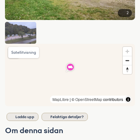
2
Satellitvisning
MapLibre
| ©
OpenStreetMap
contributors
Ladda upp
Felaktiga detaljer?
Om denna sidan