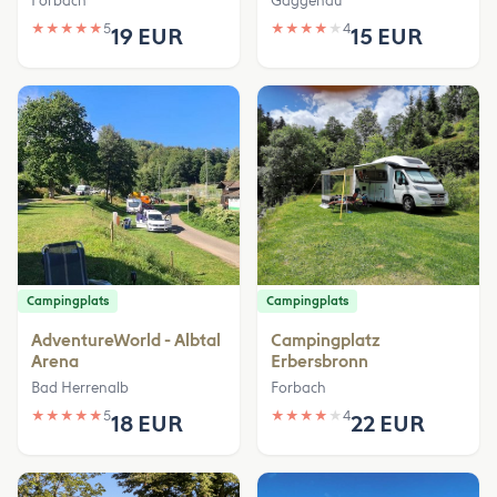
Forbach
Gaggenau
★
★
★
★
★
5
★
★
★
★
★
4
19 EUR
15 EUR
Campingplats
Campingplats
AdventureWorld - Albtal
Campingplatz
Arena
Erbersbronn
Bad Herrenalb
Forbach
★
★
★
★
★
5
★
★
★
★
★
4
18 EUR
22 EUR