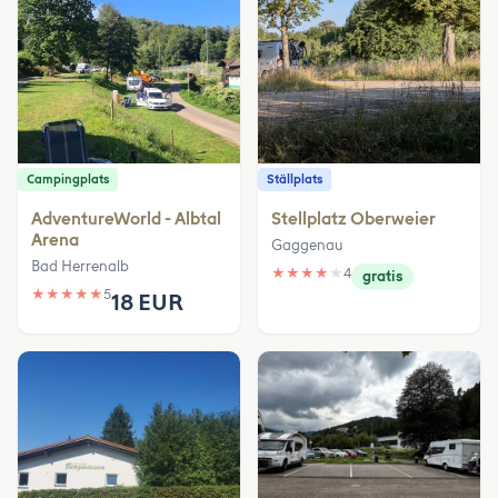
Campingplats
Ställplats
AdventureWorld - Albtal
Stellplatz Oberweier
Arena
Gaggenau
Bad Herrenalb
★
★
★
★
★
4
gratis
★
★
★
★
★
5
18 EUR