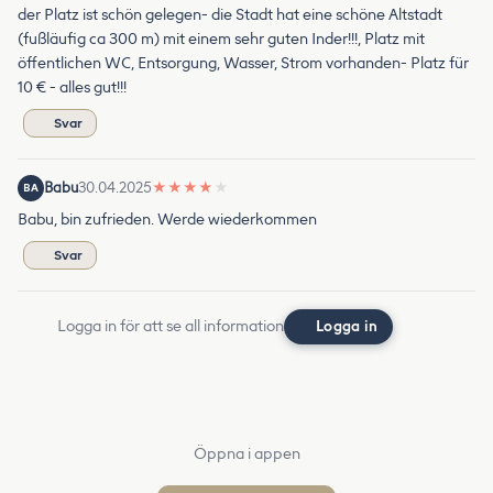
der Platz ist schön gelegen- die Stadt hat eine schöne Altstadt
(fußläufig ca 300 m) mit einem sehr guten Inder!!!, Platz mit
öffentlichen WC, Entsorgung, Wasser, Strom vorhanden- Platz für
10 € - alles gut!!!
Svar
Babu
30.04.2025
★
★
★
★
★
BA
Babu, bin zufrieden. Werde wiederkommen
Svar
Logga in för att se all information
Logga in
Öppna i appen