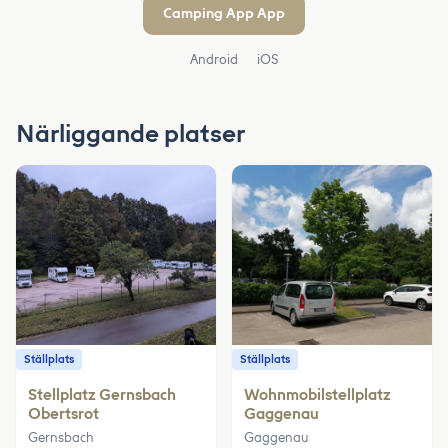
Camping App App
Android
iOS
Närliggande platser
Ställplats
Ställplats
Stellplatz Gernsbach
Wohnmobilstellplatz
Obertsrot
Gaggenau
Gernsbach
Gaggenau