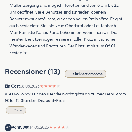
Müllentsorgung sind möglich. Toiletten sind von 6 Uhr bis 22
Uhr geöffnet. Viele Benutzer sind zufrieden, aber ein
Benutzer war enttäuscht, als er den neuen Preis hörte. Es gibt
auch kostenlose Stellplätze in Obertsrot oder Lautenbach.
Man kann die Konus Karte bekommen, wenn man will. Die
meisten Benutzer sagen, es sei ein toller Platz mit schönen
Wanderwegen und Radtouren. Der Platz ist bis zum 06.01.
kostenfrei.
Recensioner (13)
Skriv ett omdöme
Ein Gast
08.08.2025
★
★
★
★
★
Alles voll okay. Für nen 10er die Nacht gibt’s nix zu meckern! Strom
1€ für 12 Stunden. Discount-Preis.
Svar
AdriKlD
14.05.2025
★
★
★
★
★
AD