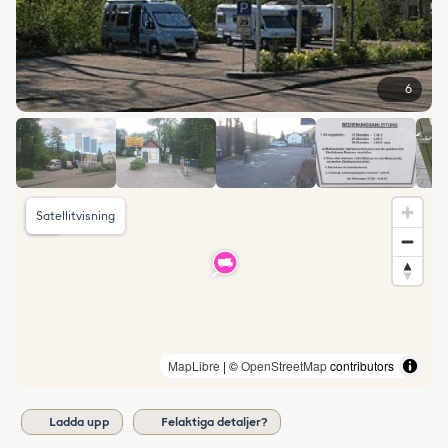
6
Satellitvisning
MapLibre
| ©
OpenStreetMap
contributors
Ladda upp
Felaktiga detaljer?