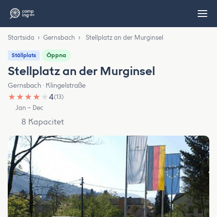
Startsida
›
Gernsbach
›
Stellplatz an der Murginsel
Öppna
Ställplats
Stellplatz an der Murginsel
Gernsbach · Klingelstraße
★
★
★
★
★
4
(13)
Jan – Dec
8 Kapacitet