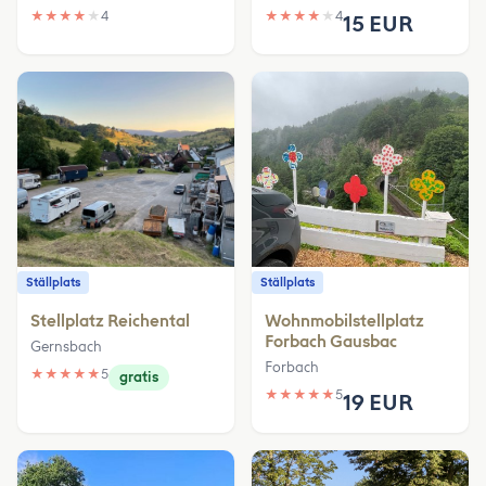
★
★
★
★
★
4
★
★
★
★
★
4
15 EUR
Ställplats
Ställplats
Stellplatz Reichental
Wohnmobilstellplatz
Forbach Gausbac
Gernsbach
Forbach
★
★
★
★
★
5
gratis
★
★
★
★
★
5
19 EUR