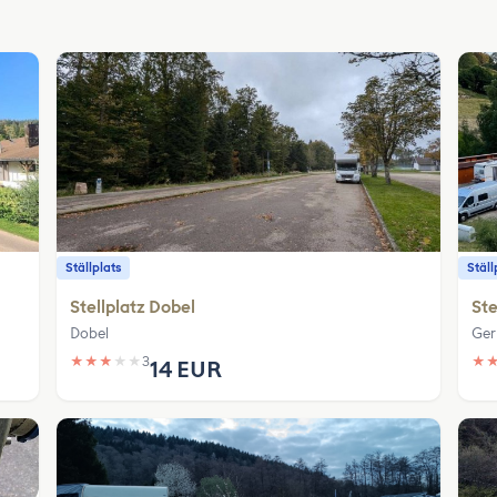
Ställplats
Ställ
Stellplatz Dobel
Ste
Dobel
Ger
★
★
★
★
★
3
★
14 EUR