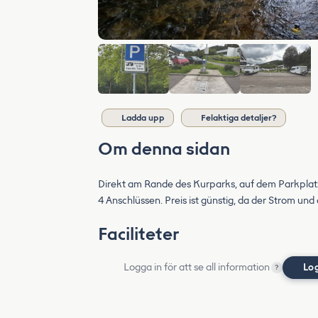
Ladda upp
Felaktiga detaljer?
Om denna sidan
Direkt am Rande des Kurparks, auf dem Parkplatz 
4 Anschlüssen. Preis ist günstig, da der Strom u
Faciliteter
Logga in för att se all information
Lo
?