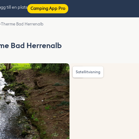
gg till en plats
Camping App Pro
er-Therme Bad Herrenalb
rme Bad Herrenalb
Satellitvisning