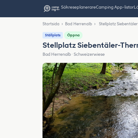
Sök
reseplanerare
Camping App-listor
Lä
Startsida
›
Bad Herrenalb
›
Stellplatz Siebentäl
Öppna
Ställplats
Stellplatz Siebentäler-The
Bad Herrenalb · Schweizerwiese