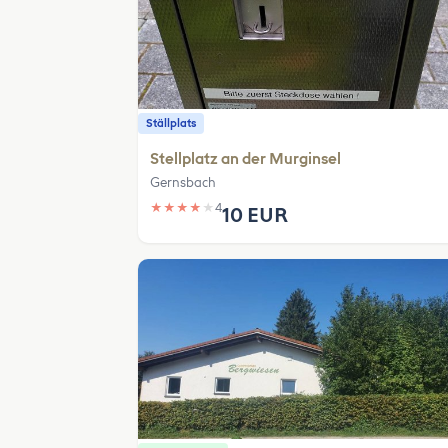
Ställplats
Stellplatz an der Murginsel
Gernsbach
★
★
★
★
★
4
10 EUR