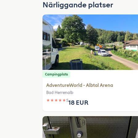
Närliggande platser
Campingplats
AdventureWorld - Albtal Arena
Bad Herrenalb
★
★
★
★
★
5
18 EUR