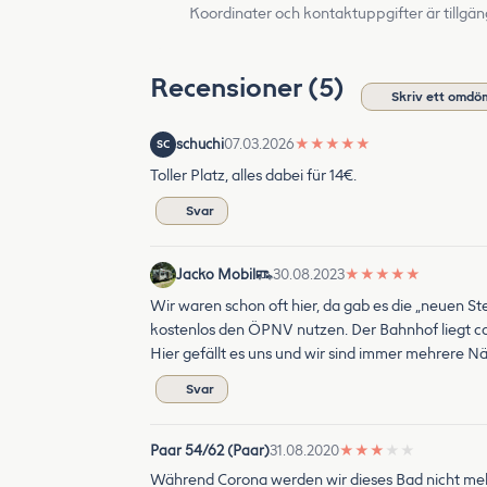
Koordinater och kontaktuppgifter är tillgän
Recensioner (5)
Skriv ett omdö
schuchi
07.03.2026
★
★
★
★
★
SC
Toller Platz, alles dabei für 14€.
Svar
Jacko Mobil
30.08.2023
★
★
★
★
★
Wir waren schon oft hier, da gab es die „neuen S
kostenlos den ÖPNV nutzen. Der Bahnhof liegt ca.
Hier gefällt es uns und wir sind immer mehrere Nä
Svar
Paar 54/62 (Paar)
31.08.2020
★
★
★
★
★
Während Corona werden wir dieses Bad nicht me