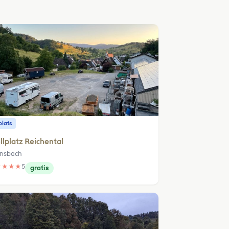
plats
llplatz Reichental
nsbach
★
★
★
★
5
gratis