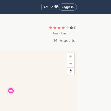
♥
Logga in
★
★
★
★
★
4
(5)
Jan – Dec
14 Kapacitet