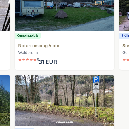
Campingplats
Ställ
Naturcamping Albtal
Ste
Waldbronn
Ger
★
★
★
★
★
5
★
31 EUR