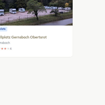
plats
llplatz Gernsbach Obertsrot
nsbach
★
★
★
★
4