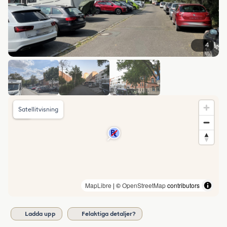
4
Satellitvisning
MapLibre
| ©
OpenStreetMap
contributors
Ladda upp
Felaktiga detaljer?