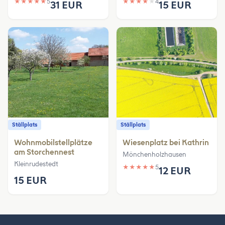
★
★
★
★
★
5
★
★
★
★
★
4
31 EUR
15 EUR
Ställplats
Ställplats
Wohnmobilstellplätze
Wiesenplatz bei Kathrin
am Storchennest
Mönchenholzhausen
Kleinrudestedt
★
★
★
★
★
5
12 EUR
15 EUR