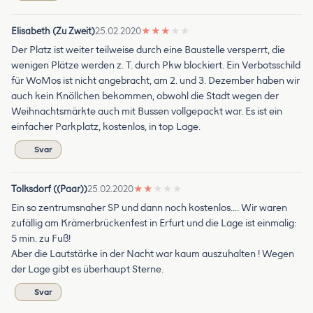
Elisabeth (Zu Zweit)
25.02.2020
★
★
★
★
★
Der Platz ist weiter teilweise durch eine Baustelle versperrt, die
wenigen Plätze werden z. T. durch Pkw blockiert. Ein Verbotsschild
für WoMos ist nicht angebracht, am 2. und 3. Dezember haben wir
auch kein Knöllchen bekommen, obwohl die Stadt wegen der
Weihnachtsmärkte auch mit Bussen vollgepackt war. Es ist ein
einfacher Parkplatz, kostenlos, in top Lage.
Svar
Tolksdorf ((Paar))
25.02.2020
★
★
★
★
★
Ein so zentrumsnaher SP und dann noch kostenlos.... Wir waren
zufällig am Krämerbrückenfest in Erfurt und die Lage ist einmalig:
5 min. zu Fuß!
Aber die Lautstärke in der Nacht war kaum auszuhalten ! Wegen
der Lage gibt es überhaupt Sterne.
Svar