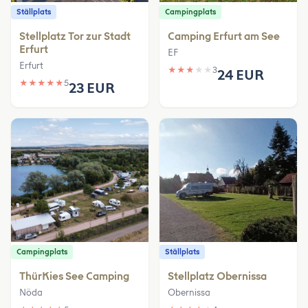
Ställplats
Campingplats
Stellplatz Tor zur Stadt
Camping Erfurt am See
Erfurt
EF
Erfurt
★
★
★
★
★
3
24 EUR
★
★
★
★
★
5
23 EUR
Campingplats
Ställplats
ThürKies See Camping
Stellplatz Obernissa
Nöda
Obernissa