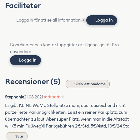
Faciliteter
Logga in för att se all information
Logga in
?
Koordinater och kontaktuppgifter är tillgängliga för Pro-
användare.
Logga in
Recensioner (5)
Skriv ett omdöme
Stephanie
21.08.2021
★
★
★
★
★
Es gibt KEINE WoMo Stellplätze mehr, aber ausreichend nicht
parzellierte Parkmöglichkeiten. Es ist ein reiner Parkplatz, zum
übernachten zu laut. Aber super Platz, wenn man in die Altstadt
will (5 min Fußweg)!! Parkgebühren 2€/Std, 5€/4std, 10€/24 Std
Svar