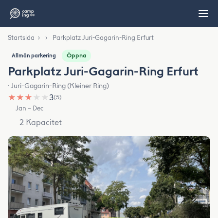
Startsida
›
›
Parkplatz Juri-Gagarin-Ring Erfurt
Öppna
Allmän parkering
Parkplatz Juri-Gagarin-Ring Erfurt
· Juri-Gagarin-Ring (Kleiner Ring)
★
★
★
★
★
3
(5)
Jan – Dec
2 Kapacitet