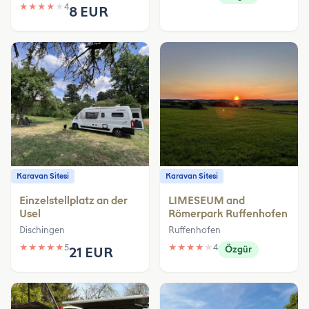
★
★
★
★
★
4
8 EUR
Karavan Sitesi
Karavan Sitesi
Einzelstellplatz an der
LIMESEUM and
Usel
Römerpark Ruffenhofen
Dischingen
Ruffenhofen
★
★
★
★
★
5
★
★
★
★
★
4
21 EUR
Özgür