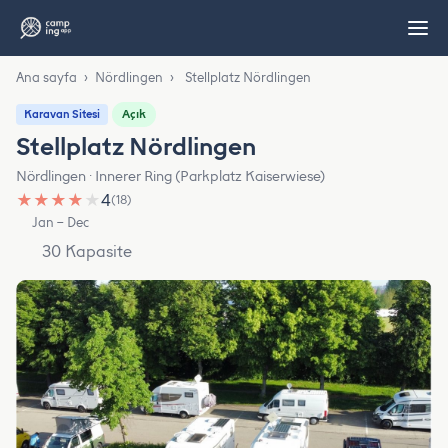
Ana sayfa
›
Nördlingen
›
Stellplatz Nördlingen
Açık
Karavan Sitesi
Stellplatz Nördlingen
Nördlingen · Innerer Ring (Parkplatz Kaiserwiese)
★
★
★
★
★
4
(18)
Jan – Dec
30 Kapasite