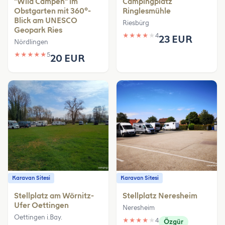
"Wild Campen" im
Campingplatz
Obstgarten mit 360°-
Ringlesmühle
Blick am UNESCO
Riesbürg
Geopark Ries
★
★
★
★
★
4
23 EUR
Nördlingen
★
★
★
★
★
5
20 EUR
Karavan Sitesi
Karavan Sitesi
Stellplatz am Wörnitz-
Stellplatz Neresheim
Ufer Oettingen
Neresheim
Oettingen i.Bay.
★
★
★
★
★
4
Özgür