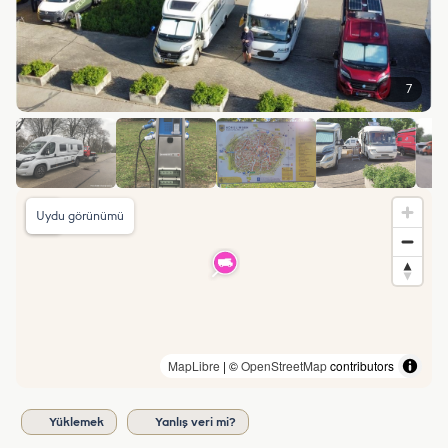
7
Uydu görünümü
MapLibre
| ©
OpenStreetMap
contributors
Yüklemek
Yanlış veri mi?