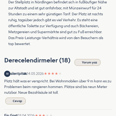
Der Stellplatz in Nördlingen befindet sich in fußläufiger Nähe
zur Altstadt und ist gut anfahrbar, mit Münzeinwurf für 24
Stunden zu einem sehr günstigen Tarif. Der Platz ist nachts
ruhig, tagsüber jedoch gibt es viel Verkehr. Es steht eine
öffentliche Toilette zur Verfügung und auch Bäckereien,
Metzgereien und Supermärkte sind gut zu Fuß erreichbar.
Das Preis-Leistungs-Verhältnis wird von den Besuchern als
top bewertet.
Derecelendirmeler (18)
Yorum yaz
silentpit
14.05.2026
★
★
★
★
★
SI
Platz hält was er verspricht. Bei Wohnmobilen über 9 m kann es zu
Problemen beim rangieren kommen. Plätze sind bis neun Meter
nutzbar. Neue Bezahlsäule ist toll.
Cevap
Ein Gast
03.04.2026
★
★
★
★
★