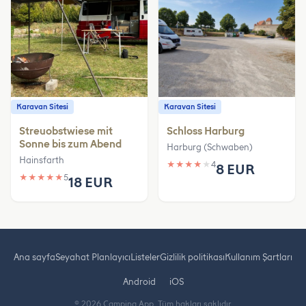
Karavan Sitesi
Karavan Sitesi
Streuobstwiese mit
Schloss Harburg
Sonne bis zum Abend
Harburg (Schwaben)
Hainsfarth
★
★
★
★
★
4
8 EUR
★
★
★
★
★
5
18 EUR
Ana sayfa
Seyahat Planlayıcı
Listeler
Gizlilik politikası
Kullanım Şartları
Android
iOS
© 2026 Camping App. Tüm hakları saklıdır.