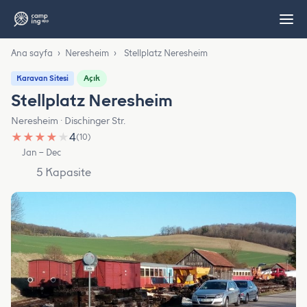
Ana sayfa
›
Neresheim
›
Stellplatz Neresheim
Açık
Karavan Sitesi
Stellplatz Neresheim
Neresheim · Dischinger Str.
★
★
★
★
★
4
(10)
Jan – Dec
5 Kapasite