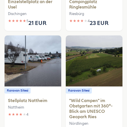
Einzelstellplatz an der
Campingplatz
Usel
Ringlesmühle
Dischingen
Riesbürg
★
★
★
★
★
5
★
★
★
★
★
4
21 EUR
23 EUR
Karavan Sitesi
Karavan Sitesi
Stellplatz Nattheim
"Wild Campen" im
Obstgarten mit 360°-
Nattheim
Blick am UNESCO
★
★
★
★
★
4
Geopark Ries
Nördlingen