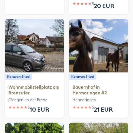
★
★
★
★
★
5
20 EUR
Karavan Sitesi
Karavan Sitesi
Wohnmobilstellplatz am
Bauernhof in
Brenzufer
Hermaringen #2
Giengen an der Brenz
Hermaringen
★
★
★
★
★
5
★
★
★
★
★
5
10 EUR
21 EUR