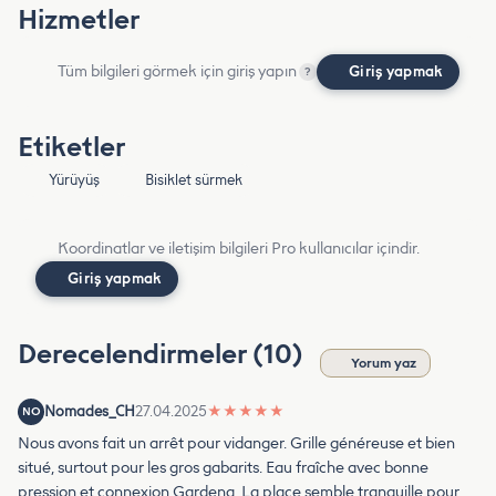
Hizmetler
Tüm bilgileri görmek için giriş yapın
Giriş yapmak
?
Etiketler
Yürüyüş
Bisiklet sürmek
Koordinatlar ve iletişim bilgileri Pro kullanıcılar içindir.
Giriş yapmak
Derecelendirmeler (10)
Yorum yaz
Nomades_CH
27.04.2025
★
★
★
★
★
NO
Nous avons fait un arrêt pour vidanger. Grille généreuse et bien
situé, surtout pour les gros gabarits. Eau fraîche avec bonne
pression et connexion Gardena. La place semble tranquille pour