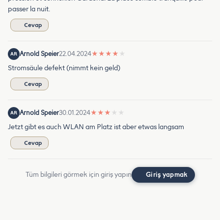
passer la nuit.
Cevap
Arnold Speier
22.04.2024
★
★
★
★
★
AR
Stromsäule defekt (nimmt kein geld)
Cevap
Arnold Speier
30.01.2024
★
★
★
★
★
AR
Jetzt gibt es auch WLAN am Platz ist aber etwas langsam
Cevap
Tüm bilgileri görmek için giriş yapın
Giriş yapmak