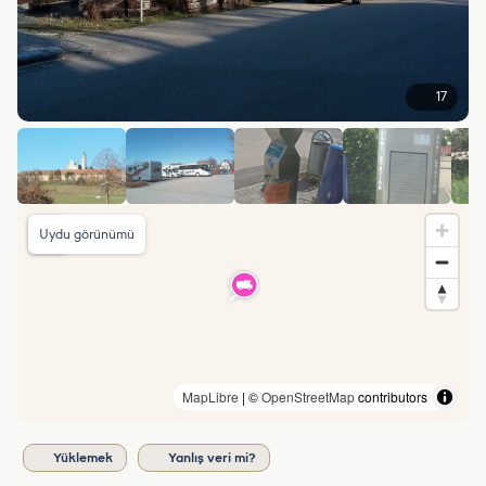
17
Uydu görünümü
MapLibre
| ©
OpenStreetMap
contributors
Yüklemek
Yanlış veri mi?