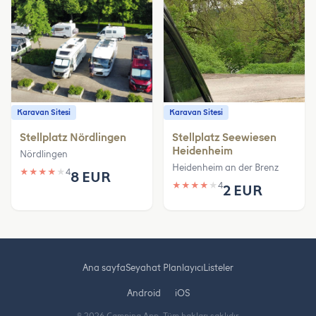
Karavan Sitesi
Karavan Sitesi
Stellplatz Nördlingen
Stellplatz Seewiesen
Heidenheim
Nördlingen
Heidenheim an der Brenz
★
★
★
★
★
4
8 EUR
★
★
★
★
★
4
2 EUR
Ana sayfa
Seyahat Planlayıcı
Listeler
Android
iOS
© 2026 Camping App. Tüm hakları saklıdır.