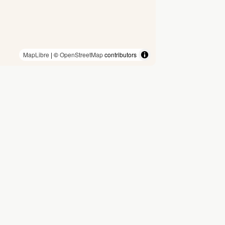
MapLibre
| ©
OpenStreetMap
contributors