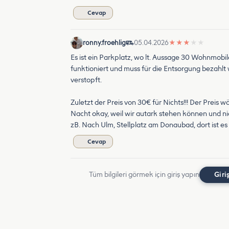
Cevap
ronny.froehlig
05.04.2026
★
★
★
★
★
Es ist ein Parkplatz, wo lt. Aussage 30 Wohnmobile
funktioniert und muss für die Entsorgung bezahl
verstopft.
Zuletzt der Preis von 30€ für Nichts!!! Der Preis 
Nacht okay, weil wir autark stehen können und nic
zB. Nach Ulm, Stellplatz am Donaubad, dort ist es
Cevap
Tüm bilgileri görmek için giriş yapın
Giri