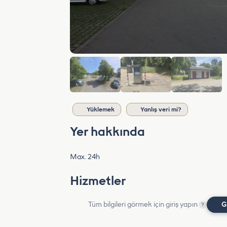
Yüklemek
Yanlış veri mi?
Yer hakkında
Max. 24h
Hizmetler
Tüm bilgileri görmek için giriş yapın
G
?