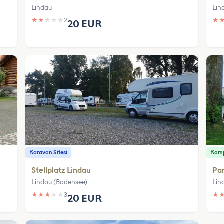
Lindau
Lin
★
★
★
★
★
2
★
20 EUR
Karavan Sitesi
Kamp
Stellplatz Lindau
Pa
Lindau (Bodensee)
Lin
★
★
★
★
★
3
★
20 EUR