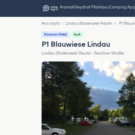
Aramak
Seyahat Planlayıcı
Camping App L
Ana sayfa
›
Lindau (Bodensee)-Reutin
›
P1 Blauw
Açık
Karavan Sitesi
P1 Blauwiese Lindau
Lindau (Bodensee)-Reutin · Reutiner Straße