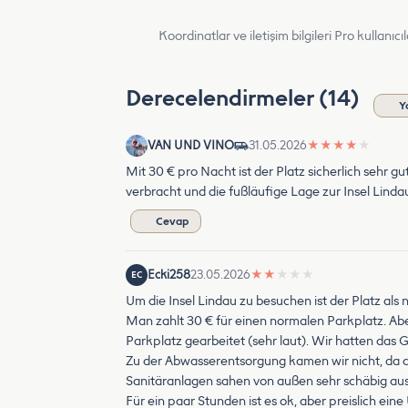
Koordinatlar ve iletişim bilgileri Pro kullanıcıla
Derecelendirmeler (14)
Y
VAN UND VINO
31.05.2026
★
★
★
★
★
Mit 30 € pro Nacht ist der Platz sicherlich sehr 
verbracht und die fußläufige Lage zur Insel Lindau
Cevap
Ecki258
23.05.2026
★
★
★
★
★
EC
Um die Insel Lindau zu besuchen ist der Platz als
Man zahlt 30 € für einen normalen Parkplatz. Ab
Parkplatz gearbeitet (sehr laut). Wir hatten das 
Zu der Abwasserentsorgung kamen wir nicht, da die 
Sanitäranlagen sahen von außen sehr schäbig aus,
Für ein paar Stunden ist es ok, aber preislich ein