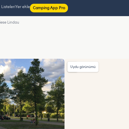
isteleri
Yer ekle
Camping App Pro
iese Lindau
Uydu görünümü