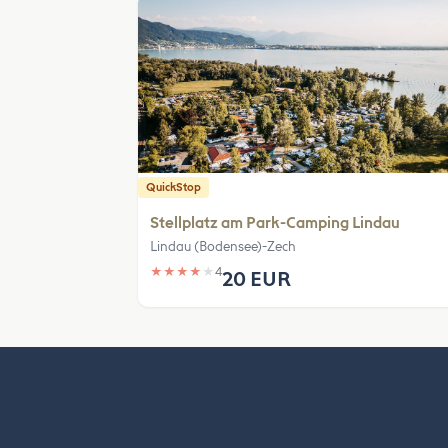
QuickStop
Stellplatz am Park-Camping Lindau
Lindau (Bodensee)-Zech
★
★
★
★
★
4
20 EUR