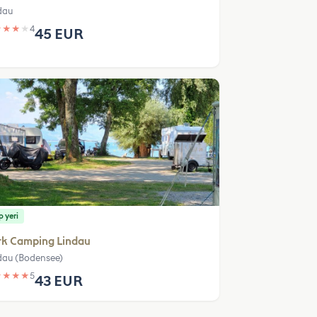
dau
★
★
★
★
4
45 EUR
 yeri
rk Camping Lindau
dau (Bodensee)
★
★
★
★
5
43 EUR