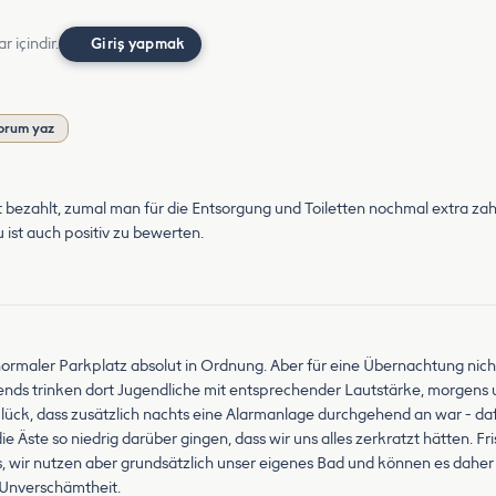
r içindir.
Giriş yapmak
orum yaz
gut bezahlt, zumal man für die Entsorgung und Toiletten nochmal extra za
 ist auch positiv zu bewerten.
 normaler Parkplatz absolut in Ordnung. Aber für eine Übernachtung nich
ends trinken dort Jugendliche mit entsprechender Lautstärke, morgens u
Glück, dass zusätzlich nachts eine Alarmanlage durchgehend an war - daf
Äste so niedrig darüber gingen, dass wir uns alles zerkratzt hätten. Fri
 wir nutzen aber grundsätzlich unser eigenes Bad und können es daher n
e Unverschämtheit.