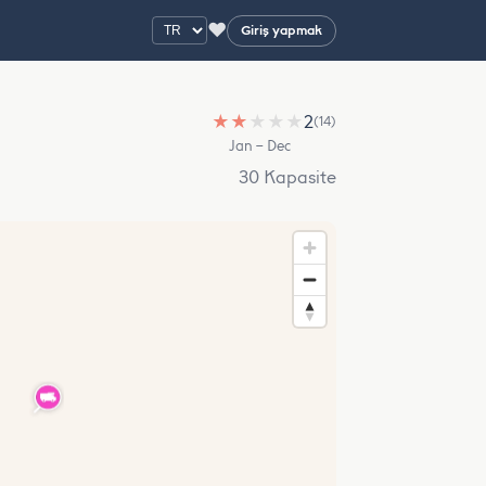
♥
Giriş yapmak
★
★
★
★
★
2
(14)
Jan – Dec
30 Kapasite