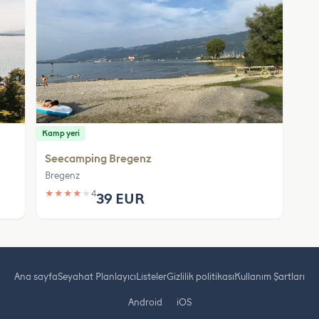
Kamp yeri
Seecamping Bregenz
Bregenz
★
★
★
★
★
4
39 EUR
Ana sayfa
Seyahat Planlayıcı
Listeler
Gizlilik politikası
Kullanım Şartları
Android
iOS