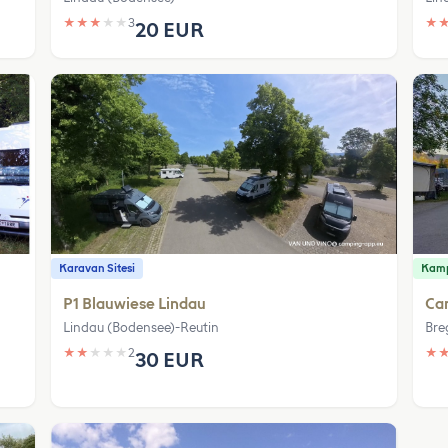
★
★
★
★
★
3
★
20 EUR
Karavan Sitesi
Kamp
P1 Blauwiese Lindau
Ca
Lindau (Bodensee)-Reutin
Bre
★
★
★
★
★
2
★
30 EUR