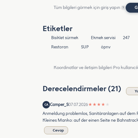
Tüm bilgileri görmek için giriş yapın
G
?
Etiketler
Bisiklet sürmek
Ekmek servisi
247
Restoran
SUP
öpnv
Koordinatlar ve iletişim bilgileri Pro kullanıcıla
Derecelendirmeler (21)
Y
Camper_S
07.07.2026
★
★
★
★
★
CA
Anmeldung problemlos, Sanitäranlagen auf dem P
Kleines Manko: auf der einen Seite ne Bahnstracke
Cevap