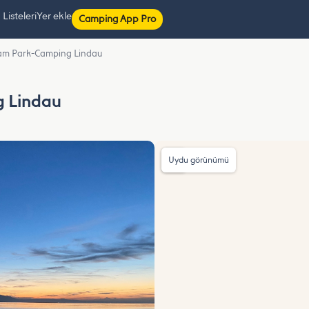
isteleri
Yer ekle
Camping App Pro
z am Park-Camping Lindau
g Lindau
Uydu görünümü