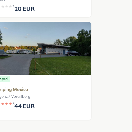
★
★
★
★
2
20 EUR
 yeri
mping Mexico
genz / Vorarlberg
★
★
★
★
5
44 EUR