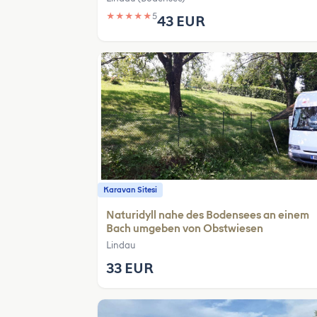
★
★
★
★
★
5
43 EUR
Karavan Sitesi
Naturidyll nahe des Bodensees an einem
Bach umgeben von Obstwiesen
Lindau
33 EUR