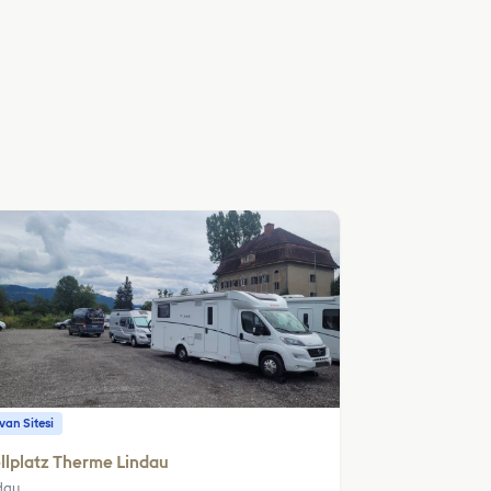
an Sitesi
llplatz Therme Lindau
dau