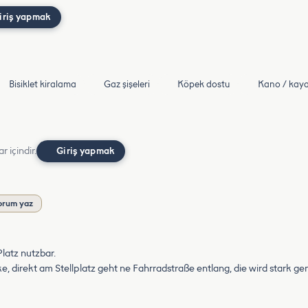
iriş yapmak
Bisiklet kiralama
Gaz şişeleri
Köpek dostu
Kano / kay
r içindir.
Giriş yapmak
orum yaz
latz nutzbar.
, direkt am Stellplatz geht ne Fahrradstraße entlang, die wird stark ge