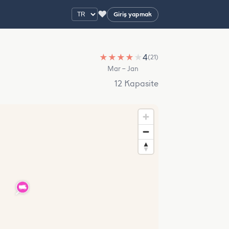
♥
Giriş yapmak
★
★
★
★
★
4
(21)
Mar – Jan
12 Kapasite