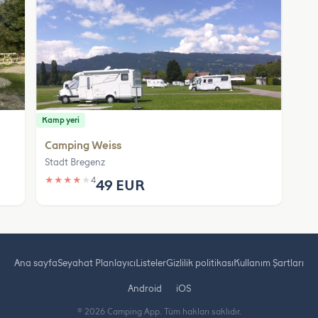
Kamp yeri
Camping Weiss
Stadt Bregenz
★
★
★
★
★
4
49 EUR
Ana sayfa
Seyahat Planlayıcı
Listeler
Gizlilik politikası
Kullanım Şartları
Android
iOS
© 2026 Camping App. Tüm hakları saklıdır.