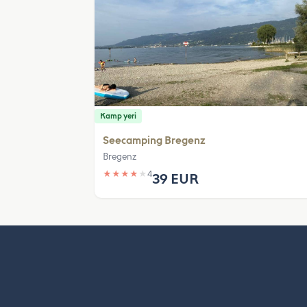
Kamp yeri
Seecamping Bregenz
Bregenz
★
★
★
★
★
4
39 EUR