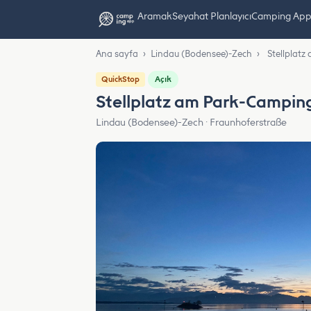
Aramak
Seyahat Planlayıcı
Camping App L
Ana sayfa
›
Lindau (Bodensee)-Zech
›
Stellplat
Açık
QuickStop
Stellplatz am Park-Campin
Lindau (Bodensee)-Zech · Fraunhoferstraße