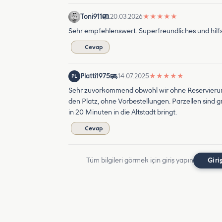
Toni911
20.03.2026
★
★
★
★
★
Sehr empfehlenswert. Superfreundliches und hilfs
Cevap
Platti1975
14.07.2025
★
★
★
★
★
PL
Sehr zuvorkommend obwohl wir ohne Reservierung 
den Platz, ohne Vorbestellungen. Parzellen sind g
in 20 Minuten in die Altstadt bringt.
Cevap
Tüm bilgileri görmek için giriş yapın
Giri