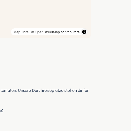
MapLibre
| ©
OpenStreetMap
contributors
omaten. Unsere Durchreiseplätze stehen dir für
e).