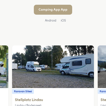
Camping App App
Android
iOS
Karavan Sitesi
Karav
Stellplatz Lindau
Ste
Lindau (Bodensee)
Lin