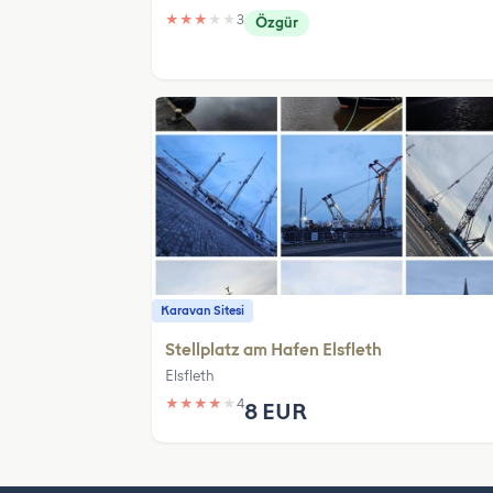
★
★
★
★
★
3
Özgür
Karavan Sitesi
Stellplatz am Hafen Elsfleth
Elsfleth
★
★
★
★
★
4
8 EUR