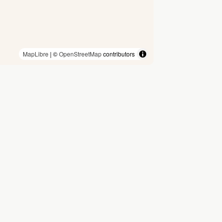
MapLibre
| ©
OpenStreetMap
contributors