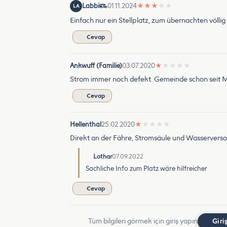
Labbi
01.11.2024
★
★
★
★
★
LA
Einfach nur ein Stellplatz, zum übernachten völlig
Cevap
Ankwuff (Familie)
03.07.2020
★
★
★
★
★
Strom immer noch defekt. Gemeinde schon seit M
Cevap
Hellenthal
25.02.2020
★
★
★
★
★
Direkt an der Fähre, Stromsäule und Wasserversor
Lothar
07.09.2022
Sachliche Info zum Platz wäre hilfreicher
Cevap
Tüm bilgileri görmek için giriş yapın
Giri