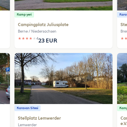
Kamp yeri
Karav
Campingplatz Juliusplate
Ste
Berne / Niedersachsen
Bre
★
★
★
★
★
4
★
23 EUR
Karavan Sitesi
Kamp
Stellplatz Lemwerder
Ca
e.V
Lemwerder