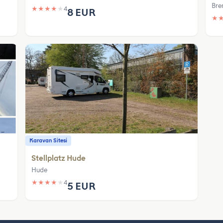
Bre
★
★
★
★
★
4
8 EUR
★
Karavan Sitesi
Stellplatz Hude
Hude
★
★
★
★
★
4
5 EUR