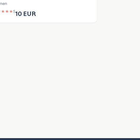
men
★
★
★
★
5
10 EUR