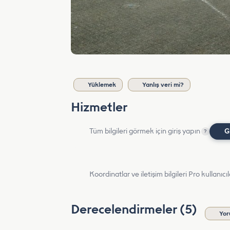
Yüklemek
Yanlış veri mi?
Hizmetler
Tüm bilgileri görmek için giriş yapın
G
?
Koordinatlar ve iletişim bilgileri Pro kullanıcıla
Derecelendirmeler (5)
Yor