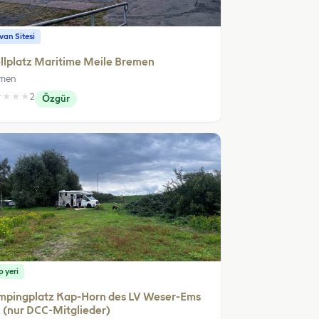
an Sitesi
llplatz Maritime Meile Bremen
men
★
★
★
★
2
Özgür
 yeri
mpingplatz Kap-Horn des LV Weser-Ems
. (nur DCC-Mitglieder)