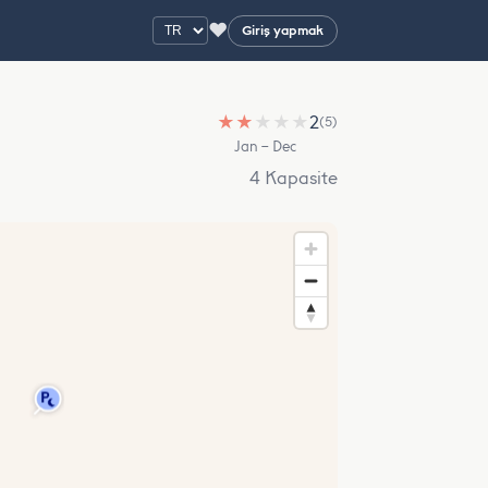
♥
Giriş yapmak
★
★
★
★
★
2
(5)
Jan – Dec
4 Kapasite