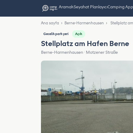
Aramak
Seyahat Planlayıcı
Camping App L
Ana sayfa
›
Berne-Harmenhausen
›
Stellplatz a
Açık
Gecelik park yeri
Stellplatz am Hafen Berne
Berne-Harmenhausen · Motzener Straße