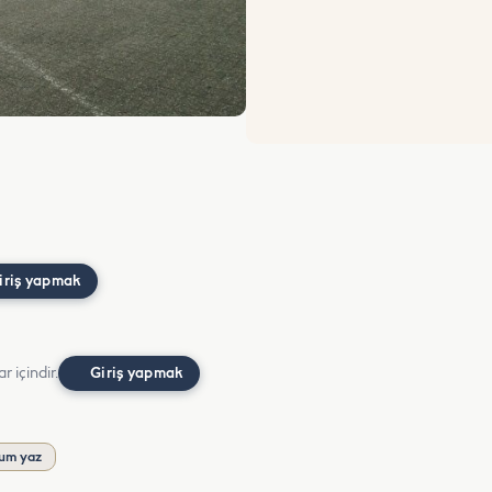
iriş yapmak
r içindir.
Giriş yapmak
um yaz