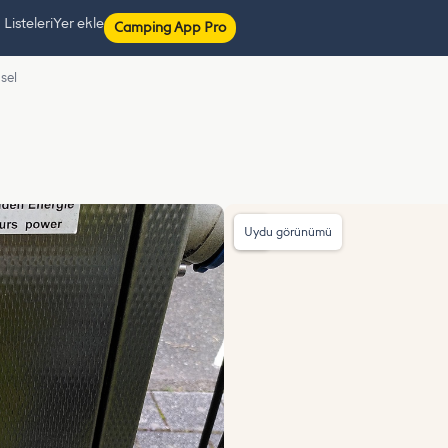
isteleri
Yer ekle
Camping App Pro
sel
Uydu görünümü