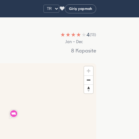
♥
Giriş yapmak
★
★
★
★
★
4
(13)
Jan – Dec
8 Kapasite