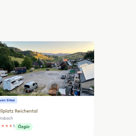
an Sitesi
llplatz Reichental
nsbach
★
★
★
★
5
Özgür