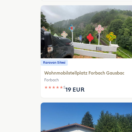
Karavan Sitesi
Wohnmobilstellplatz Forbach Gausbac
Forbach
★
★
★
★
★
5
19 EUR