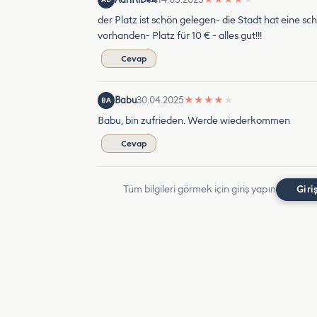
der Platz ist schön gelegen- die Stadt hat eine sc
vorhanden- Platz für 10 € - alles gut!!!
Cevap
Babu
30.04.2025
★
★
★
★
★
BA
Babu, bin zufrieden. Werde wiederkommen
Cevap
Tüm bilgileri görmek için giriş yapın
Giri