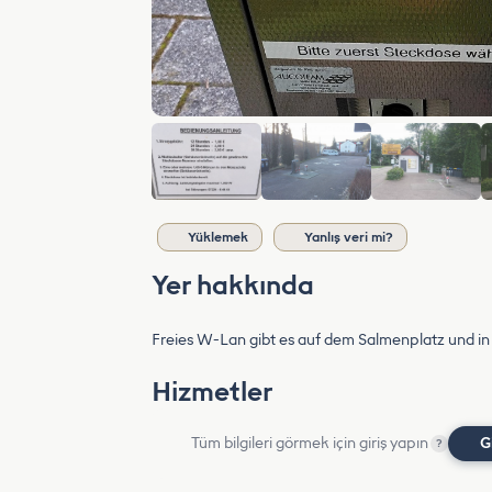
Yüklemek
Yanlış veri mi?
Yer hakkında
Freies W-Lan gibt es auf dem Salmenplatz und in
Hizmetler
Tüm bilgileri görmek için giriş yapın
G
?