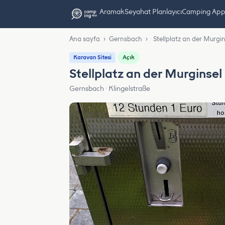
Aramak
Seyahat Planlayıcı
Camping App L
Ana sayfa
›
Gernsbach
›
Stellplatz an der Murgin
Açık
Karavan Sitesi
Stellplatz an der Murginsel
Gernsbach · Klingelstraße