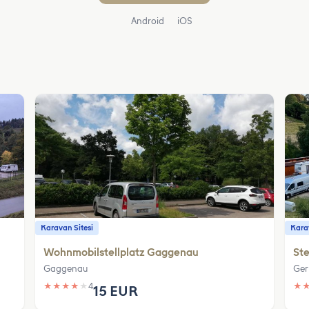
Android
iOS
Karavan Sitesi
Karav
Wohnmobilstellplatz Gaggenau
Ste
Gaggenau
Ger
★
★
★
★
★
4
★
15 EUR