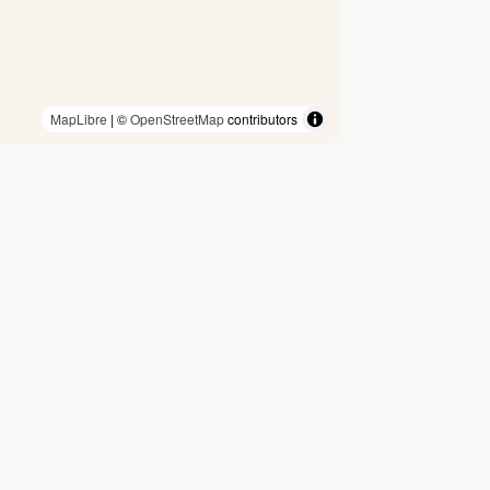
MapLibre
| ©
OpenStreetMap
contributors