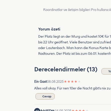
Koordinatlar ve iletişim bilgileri Pro kullanıcıla
Yorum özeti
Der Platz liegt an der Murg und kostet 10€ für
bis 22 Uhr geöffnet. Viele Benutzer sind zufrie
oder Lautenbach. Man kann die Konus Karte be
Radtouren. Der Platz ist bis zum 06.01. kostenfr
Derecelendirmeler (13)
Y
Ein Gast
08.08.2025
★
★
★
★
★
Alles voll okay. Für nen 10er die Nacht gibt’s nix 
Cevap
AdriKlD
14.05.2025
★
★
★
★
★
AD