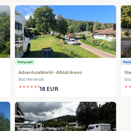
Kamp yeri
Karav
AdventureWorld - Albtal Arena
Ste
Bad Herrenalb
Ga
★
★
★
★
★
5
★
18 EUR