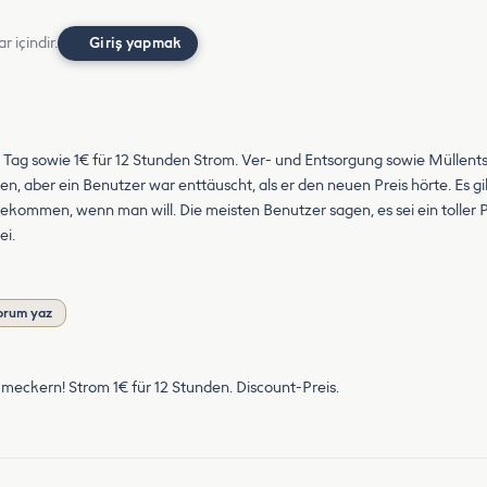
r içindir.
Giriş yapmak
 1 Tag sowie 1€ für 12 Stunden Strom. Ver- und Entsorgung sowie Müllents
den, aber ein Benutzer war enttäuscht, als er den neuen Preis hörte. Es g
kommen, wenn man will. Die meisten Benutzer sagen, es sei ein tolle
ei.
orum yaz
zu meckern! Strom 1€ für 12 Stunden. Discount-Preis.