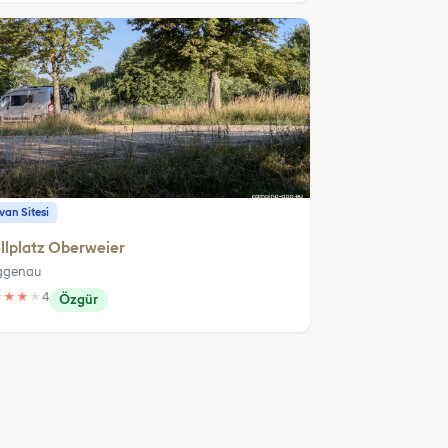
an Sitesi
llplatz Oberweier
ggenau
★
★
★
★
4
Özgür