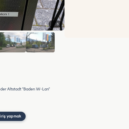
6
 der Altstadt "Baden W-Lan"
iriş yapmak