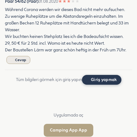
Paar 54/62 (Paar)
31.08.2020
★
★
★
★
★
Während Corona werden wir dieses Bad nicht mehr aufsuchen.
Zu wenige Ruheplätze um die Abstandsregeln einzuhalten. Im
großen Becken 12 Ruheplätze mit Handtüchern belegt und 33 im
Wasser.
Wir buchten keinen Stehplatz lies ich die Badeaufsicht wissen.
29, 50 € für 2 Std. incl. Womo ist es heute nicht Wert.
Der Baustellen Lärm war ganz schön heftig in der Früh um 7Uhr.
Cevap
Tüm bilgileri görmek için giriş yapın
Giriş yapmak
Uygulamada aç
Camping App App