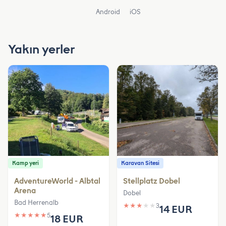
Android
iOS
Yakın yerler
Kamp yeri
Karavan Sitesi
AdventureWorld - Albtal
Stellplatz Dobel
Arena
Dobel
Bad Herrenalb
★
★
★
★
★
3
14 EUR
★
★
★
★
★
5
18 EUR