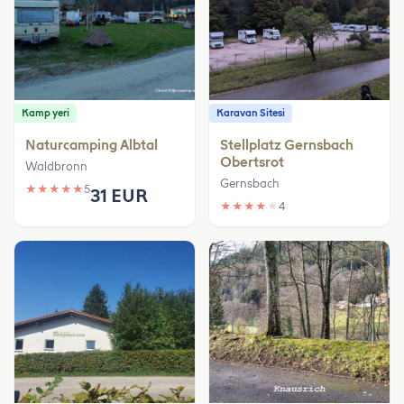
Kamp yeri
Karavan Sitesi
Naturcamping Albtal
Stellplatz Gernsbach
Obertsrot
Waldbronn
Gernsbach
★
★
★
★
★
5
31 EUR
★
★
★
★
★
4