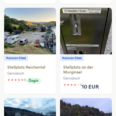
Karavan Sitesi
Karavan Sitesi
Stellplatz Reichental
Stellplatz an der
Murginsel
Gernsbach
Gernsbach
★
★
★
★
★
5
Özgür
★
★
★
★
★
4
10 EUR