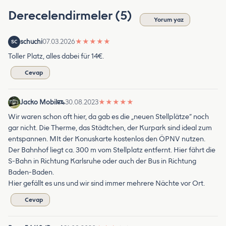
Derecelendirmeler (5)
Yorum yaz
schuchi
07.03.2026
★
★
★
★
★
SC
Toller Platz, alles dabei für 14€.
Cevap
Jacko Mobil
30.08.2023
★
★
★
★
★
Wir waren schon oft hier, da gab es die „neuen Stellplätze“ noch
gar nicht. Die Therme, das Städtchen, der Kurpark sind ideal zum
entspannen. MIt der Konuskarte kostenlos den ÖPNV nutzen.
Der Bahnhof liegt ca. 300 m vom Stellplatz entfernt. Hier fährt die
S-Bahn in Richtung Karlsruhe oder auch der Bus in Richtung
Baden-Baden.
Hier gefällt es uns und wir sind immer mehrere Nächte vor Ort.
Cevap