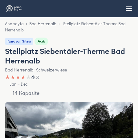
Ana sayfa
›
Bad Herrenalb
›
Stellplatz Siebentäler-Therme Bad
Herrenalb
Açık
Karavan Sitesi
Stellplatz Siebentäler-Therme Bad
Herrenalb
Bad Herrenalb · Schweizerwiese
★
★
★
★
★
4
(5)
Jan – Dec
14 Kapasite