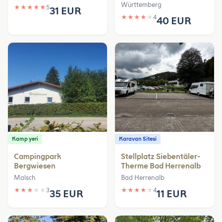
Württemberg
★
★
★
★
★
5
31 EUR
★
★
★
★
★
4
40 EUR
Kamp yeri
Karavan Sitesi
Campingpark
Stellplatz Siebentäler-
Bergwiesen
Therme Bad Herrenalb
Malsch
Bad Herrenalb
★
★
★
★
★
3
★
★
★
★
★
4
35 EUR
11 EUR