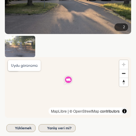
2
Uydu görünümü
MapLibre
| ©
OpenStreetMap
contributors
Yüklemek
Yanlış veri mi?