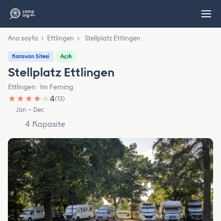
Ana sayfa
›
Ettlingen
›
Stellplatz Ettlingen
Açık
Karavan Sitesi
Stellplatz Ettlingen
Ettlingen · Im Ferning
★
★
★
★
★
4
(13)
Jan – Dec
4 Kapasite