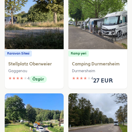
Karavan Sitesi
Kamp yeri
Stellplatz Oberweier
Camping Durmersheim
Gaggenau
Durmersheim
★
★
★
★
★
4
★
★
★
★
★
4
Özgür
27 EUR