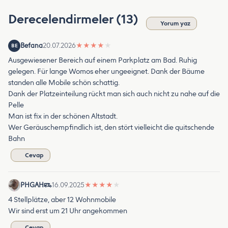
Derecelendirmeler (13)
Yorum yaz
Befana
20.07.2026
★
★
★
★
★
BE
Ausgewiesener Bereich auf einem Parkplatz am Bad. Ruhig
gelegen. Für lange Womos eher ungeeignet. Dank der Bäume
standen alle Mobile schön schattig.
Dank der Platzeinteilung rückt man sich auch nicht zu nahe auf die
Pelle
Man ist fix in der schönen Altstadt.
Wer Geräuschempfindlich ist, den stört vielleicht die quitschende
Bahn
Cevap
PHGAH
16.09.2025
★
★
★
★
★
4 Stellplätze, aber 12 Wohnmobile
Wir sind erst um 21 Uhr angekommen
Cevap