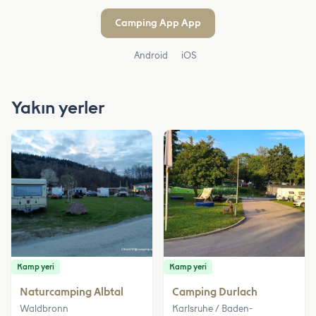
Camping App App
Android
iOS
Yakın yerler
Kamp yeri
Kamp yeri
Naturcamping Albtal
Camping Durlach
Waldbronn
Karlsruhe / Baden-