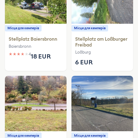
Місце для кемперів
Місце для кемперів
Stellplatz Baiersbronn
Stellplatz am Loßburger
Freibad
Baiersbronn
Loßburg
★
★
★
★
★
4
18 EUR
6 EUR
Місце для кемперів
Місце для кемперів