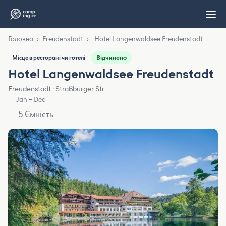
Головна
›
Freudenstadt
›
Hotel Langenwaldsee Freudenstadt
Відчинено
Місце в ресторані чи готелі
Hotel Langenwaldsee Freudenstadt
Freudenstadt · Straßburger Str.
Jan – Dec
5 Ємність