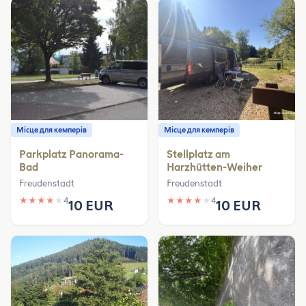
Місце для кемперів
Місце для кемперів
Parkplatz Panorama-
Stellplatz am
Bad
Harzhütten-Weiher
Freudenstadt
Freudenstadt
★
★
★
★
★
4
★
★
★
★
★
4
10 EUR
10 EUR