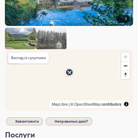
3
Вигляд із супутника
MapLibre
| ©
OpenStreetMap
contributors
Завантажити
Неправильні дані?
Послуги