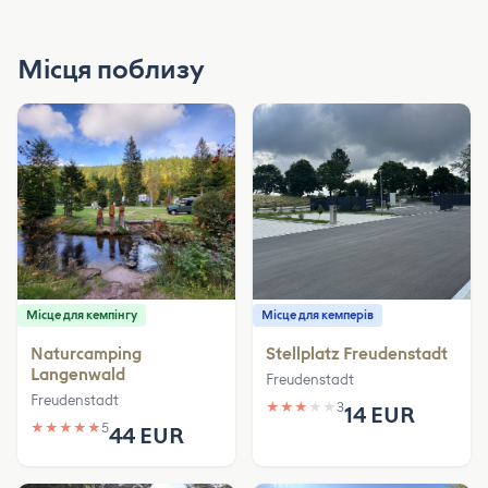
Місця поблизу
Місце для кемпінгу
Місце для кемперів
Naturcamping
Stellplatz Freudenstadt
Langenwald
Freudenstadt
Freudenstadt
★
★
★
★
★
3
14 EUR
★
★
★
★
★
5
44 EUR