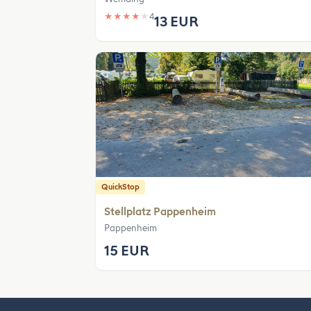
★
★
★
★
★
4
13 EUR
QuickStop
Stellplatz Pappenheim
Pappenheim
15 EUR