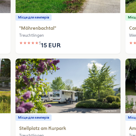
Місце для кемперів
Місц
"Möhrenbachtal"
Ca
Treuchtlingen
We
★
★
★
★
★
5
★
15 EUR
Місце для кемперів
Місц
Stellplatz am Kurpark
Am 
Treuchtlingen
Tre