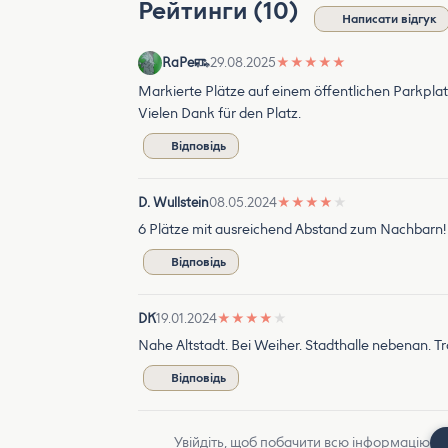
Рейтинги (10)
Написати відгук
RaPe
29.08.2025
★
★
★
★
★
Markierte Plätze auf einem öffentlichen Parkplat
Vielen Dank für den Platz.
Відповідь
D. Wullstein
08.05.2024
★
★
★
★
★
6 Plätze mit ausreichend Abstand zum Nachbarn! 
Відповідь
DK
19.01.2024
★
★
★
★
★
Nahe Altstadt. Bei Weiher. Stadthalle nebenan. Tr
Відповідь
Увійдіть, щоб побачити всю інформацію