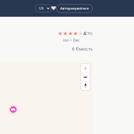
♥
Авторизуватися
★
★
★
★
★
4
(10)
Jan – Dec
6 Ємність