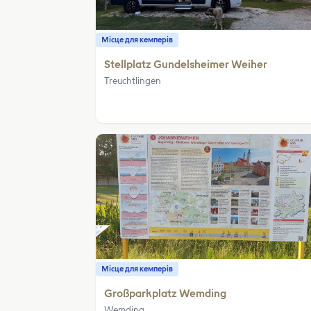
Місце для кемперів
Stellplatz Gundelsheimer Weiher
Treuchtlingen
Місце для кемперів
Großparkplatz Wemding
Wemding