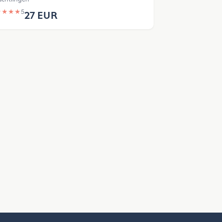
★
★
★
★
5
27 EUR