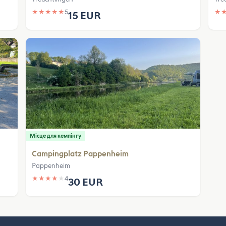
★
★
★
★
★
5
★
15 EUR
Місце для кемпінгу
Campingplatz Pappenheim
Pappenheim
★
★
★
★
★
4
30 EUR