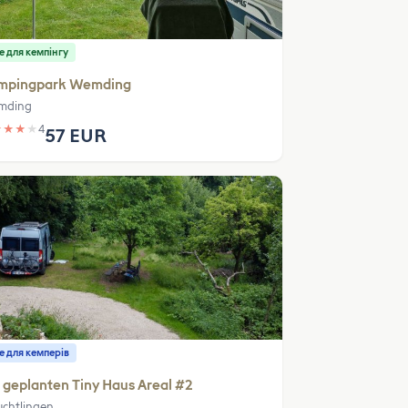
е для кемпінгу
mpingpark Wemding
mding
★
★
★
★
4
57 EUR
е для кемперів
geplanten Tiny Haus Areal #2
uchtlingen