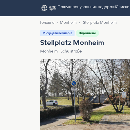
Пошук
планувальник подорожі
Списки
Головна
›
Monheim
›
Stellplatz Monheim
Відчинено
Місце для кемперів
Stellplatz Monheim
Monheim · Schulstraße