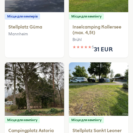
Місце для кемперів
Місце для кемпінгу
Stellplatz Güma
Inselcamping Kollersee
(max. 4,5t)
Mannheim
Brühl
★
★
★
★
★
5
31 EUR
Місце для кемпінгу
Місце для кемпінгу
Campingplatz Astoria
Stellplatz Sankt Leoner