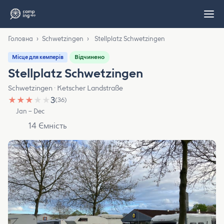
Головна
›
Schwetzingen
›
Stellplatz Schwetzingen
Відчинено
Місце для кемперів
Stellplatz Schwetzingen
Schwetzingen · Ketscher Landstraße
★
★
★
★
★
3
(36)
Jan – Dec
14 Ємність