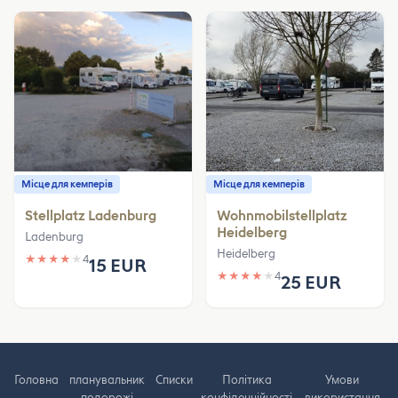
Місце для кемперів
Місце для кемперів
Stellplatz Ladenburg
Wohnmobilstellplatz
Heidelberg
Ladenburg
Heidelberg
★
★
★
★
★
4
15 EUR
★
★
★
★
★
4
25 EUR
Головна
планувальник
Cписки
Політика
Умови
подорожі
конфіденційності
використання