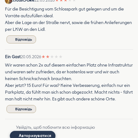
JJausCAS
22.05.2026
★
★
★
★
★
Für die Besichtigung vom Schlosspark gut gelegen und um die
Vorräte aufzufüllen ideal.
Aber die Lage an der Straße nervt, sowie die frühen Anlieferungen
per LKW an den Lidl.
Відповідь
Ein Gast
20.05.2026
★
★
★
★
★
Wir waren schon 2x auf diesem einfachen Platz ohne Infrastruktur
und waren sehr zufrieden, da er kostenlos war und wir auch
keinen Schnickschnack brauchten.
Aber jetzt? 15 Euro! Für was? Keine Verbesserung, einfach nur ein
Parkplatz, da fühlt man sich schon abgezockt. Macht nichts - fährt
man halt nicht mehr hin. Es gibt auch andere schöne Orte.
Відповідь
Увійдіть, щоб побачити всю інформацію
Авторизуватися