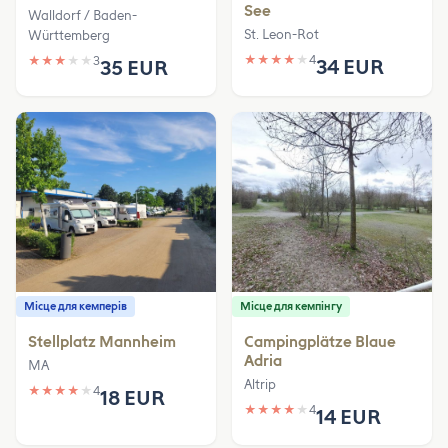
See
Walldorf / Baden-
St. Leon-Rot
Württemberg
★
★
★
★
★
4
★
★
★
★
★
3
34 EUR
35 EUR
Місце для кемперів
Місце для кемпінгу
Stellplatz Mannheim
Campingplätze Blaue
Adria
MA
Altrip
★
★
★
★
★
4
18 EUR
★
★
★
★
★
4
14 EUR