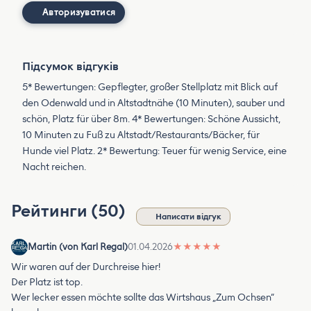
Авторизуватися
Підсумок відгуків
5* Bewertungen: Gepflegter, großer Stellplatz mit Blick auf
den Odenwald und in Altstadtnähe (10 Minuten), sauber und
schön, Platz für über 8m. 4* Bewertungen: Schöne Aussicht,
10 Minuten zu Fuß zu Altstadt/Restaurants/Bäcker, für
Hunde viel Platz. 2* Bewertung: Teuer für wenig Service, eine
Nacht reichen.
Рейтинги (50)
Написати відгук
Martin (von Karl Regal)
01.04.2026
★
★
★
★
★
Wir waren auf der Durchreise hier!
Der Platz ist top.
Wer lecker essen möchte sollte das Wirtshaus „Zum Ochsen“