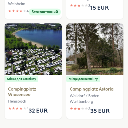
Weinheim
★
★
★
★
★
3
15 EUR
★
★
★
★
★
4
Безкоштовний
Місце для кемпінгу
Місце для кемпінгу
Campingplatz
Campingplatz Astoria
Wiesensee
Walldorf / Baden-
Hemsbach
Württemberg
★
★
★
★
★
4
★
★
★
★
★
3
32 EUR
35 EUR