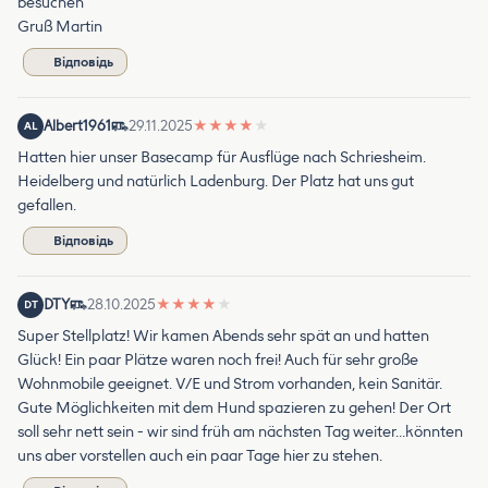
besuchen
Gruß Martin
Відповідь
Albert1961
29.11.2025
★
★
★
★
★
AL
Hatten hier unser Basecamp für Ausflüge nach Schriesheim.
Heidelberg und natürlich Ladenburg. Der Platz hat uns gut
gefallen.
Відповідь
DTY
28.10.2025
★
★
★
★
★
DT
Super Stellplatz! Wir kamen Abends sehr spät an und hatten
Glück! Ein paar Plätze waren noch frei! Auch für sehr große
Wohnmobile geeignet. V/E und Strom vorhanden, kein Sanitär.
Gute Möglichkeiten mit dem Hund spazieren zu gehen! Der Ort
soll sehr nett sein - wir sind früh am nächsten Tag weiter…könnten
uns aber vorstellen auch ein paar Tage hier zu stehen.