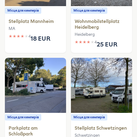
Місце для кемперів
Місце для кемперів
Stellplatz Mannheim
Wohnmobilstellplatz
Heidelberg
MA
Heidelberg
★
★
★
★
★
4
18 EUR
★
★
★
★
★
4
25 EUR
Місце для кемперів
Місце для кемперів
Parkplatz am
Stellplatz Schwetzingen
Schloßpark
Schwetzingen