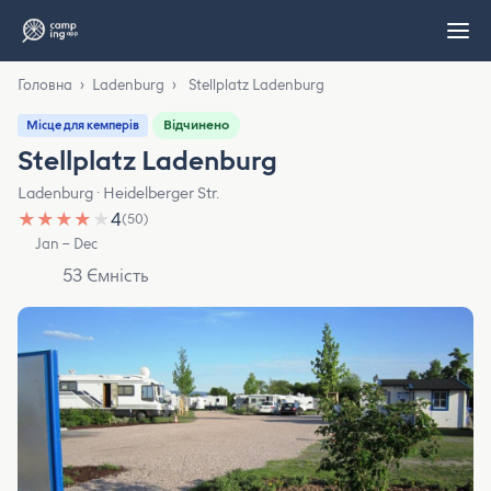
Головна
›
Ladenburg
›
Stellplatz Ladenburg
Відчинено
Місце для кемперів
Stellplatz Ladenburg
Ladenburg · Heidelberger Str.
★
★
★
★
★
4
(50)
Jan – Dec
53 Ємність