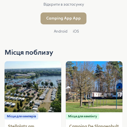
Відкрити в застосунку
Camping App App
Android
iOS
Місця поблизу
Місце для кемперів
Місце для кемпінгу
Stellplatz am
Camping De Slangenbult