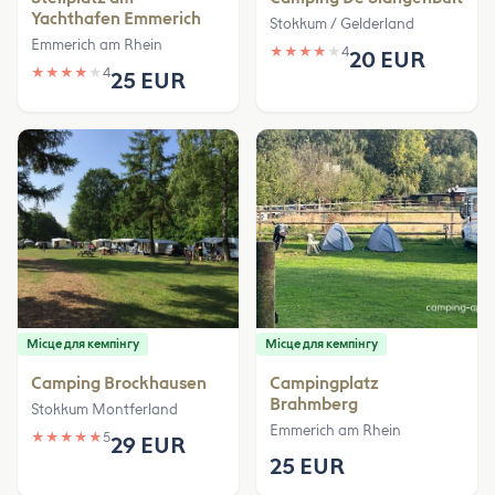
Yachthafen Emmerich
Stokkum / Gelderland
Emmerich am Rhein
★
★
★
★
★
4
20 EUR
★
★
★
★
★
4
25 EUR
Місце для кемпінгу
Місце для кемпінгу
Camping Brockhausen
Campingplatz
Brahmberg
Stokkum Montferland
Emmerich am Rhein
★
★
★
★
★
5
29 EUR
25 EUR