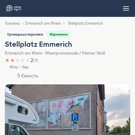
Головна
›
Emmerich am Rhein
›
Stellplatz Emmerich
Відчинено
Громадська парковка
Stellplatz Emmerich
Emmerich am Rhein · Rheinpromenade / Kleiner Wall
★
★
★
★
★
2
(5)
May – Sep
5 Ємність