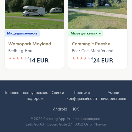
Місце для кемперів
Місце для кемпінгу
Womopark Moyland
Camping 't Peeske
Bedburg-Hau
Beek Gem Montferland
★
★
★
★
★
4
★
★
★
★
★
4
14 EUR
24 EUR
Головна
планувальник
Cписки
Політика
Умови
подорожі
конфіденційності
використання
Android
iOS
© 2026 Camping App. Усі права захищено.
Lets Go AS · Oscars Gate 27 · 0352 Oslo · Norway