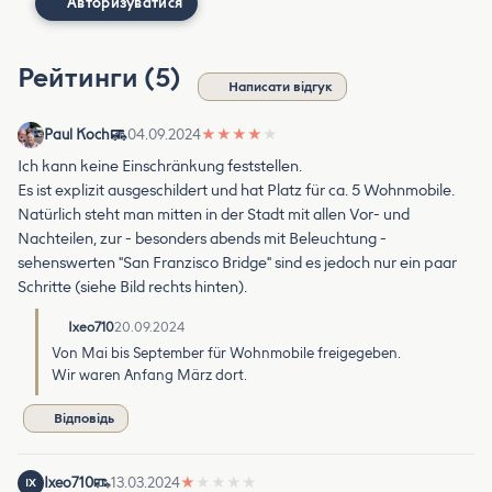
Авторизуватися
Рейтинги (5)
Написати відгук
Paul Koch
04.09.2024
★
★
★
★
★
Ich kann keine Einschränkung feststellen.
Es ist explizit ausgeschildert und hat Platz für ca. 5 Wohnmobile.
Natürlich steht man mitten in der Stadt mit allen Vor- und
Nachteilen, zur - besonders abends mit Beleuchtung -
sehenswerten "San Franzisco Bridge" sind es jedoch nur ein paar
Schritte (siehe Bild rechts hinten).
Ixeo710
20.09.2024
Von Mai bis September für Wohnmobile freigegeben.
Wir waren Anfang März dort.
Відповідь
Ixeo710
13.03.2024
★
★
★
★
★
IX