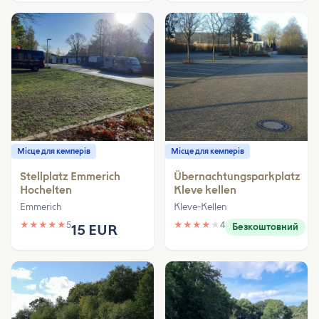
Місце для кемперів
Місце для кемперів
Stellplatz Emmerich
Übernachtungsparkplatz
Hochelten
Kleve kellen
Emmerich
Kleve-Kellen
★
★
★
★
★
5
★
★
★
★
★
4
15 EUR
Безкоштовний