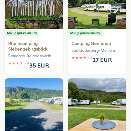
Місце для кемпінгу
Місце для кемпінгу
Rheincamping
Camping Genienau
Siebengebirgsblick
Bad Godesberg/Mehlem
Remagen-Rolandswerth
★
★
★
★
★
4
27 EUR
★
★
★
★
★
4
35 EUR