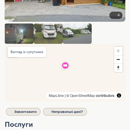
4
Вигляд із супутника
MapLibre
| ©
OpenStreetMap
contributors
Завантажити
Неправильні дані?
Послуги