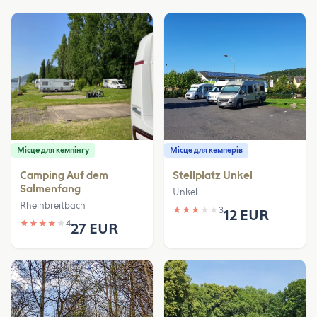
Місце для кемпінгу
Місце для кемперів
Camping Auf dem
Stellplatz Unkel
Salmenfang
Unkel
Rheinbreitbach
★
★
★
★
★
3
12 EUR
★
★
★
★
★
4
27 EUR