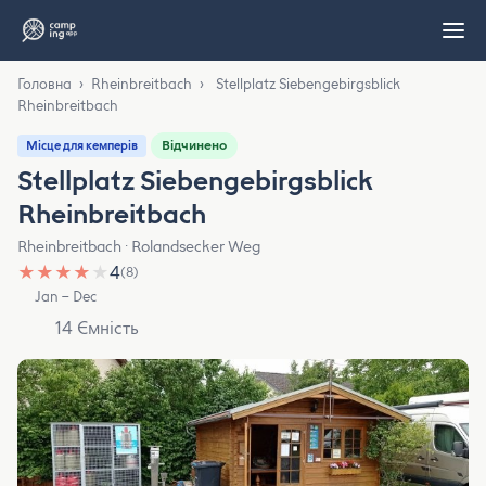
Головна
›
Rheinbreitbach
›
Stellplatz Siebengebirgsblick
Rheinbreitbach
Відчинено
Місце для кемперів
Stellplatz Siebengebirgsblick
Rheinbreitbach
Rheinbreitbach · Rolandsecker Weg
★
★
★
★
★
4
(8)
Jan – Dec
14 Ємність