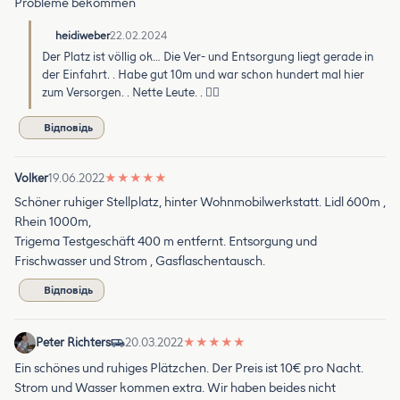
Probleme bekommen
heidiweber
22.02.2024
Der Platz ist völlig ok… Die Ver- und Entsorgung liegt gerade in
der Einfahrt. . Habe gut 10m und war schon hundert mal hier
zum Versorgen. . Nette Leute. . 👌🏼
Відповідь
Volker
19.06.2022
★
★
★
★
★
Schöner ruhiger Stellplatz, hinter Wohnmobilwerkstatt. Lidl 600m ,
Rhein 1000m,
Trigema Testgeschäft 400 m entfernt. Entsorgung und
Frischwasser und Strom , Gasflaschentausch.
Відповідь
Peter Richters
20.03.2022
★
★
★
★
★
Ein schönes und ruhiges Plätzchen. Der Preis ist 10€ pro Nacht.
Strom und Wasser kommen extra. Wir haben beides nicht