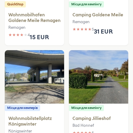
QuickStop
Місце для кемпінгу
Wohnmobilhafen
Camping Goldene Meile
Goldene Meile Remagen
Remagen
Remagen
★
★
★
★
★
5
31 EUR
★
★
★
★
★
4
15 EUR
Місце для кемперів
Місце для кемпінгу
Wohnmobilstellplatz
Camping Jillieshof
Königswinter
Bad Honnef
Königswinter
★
★
★
★
★
5