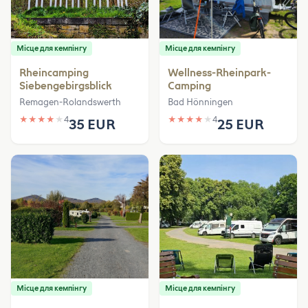
Місце для кемпінгу
Місце для кемпінгу
Rheincamping
Wellness-Rheinpark-
Siebengebirgsblick
Camping
Remagen-Rolandswerth
Bad Hönningen
★
★
★
★
★
4
★
★
★
★
★
4
35 EUR
25 EUR
Місце для кемпінгу
Місце для кемпінгу