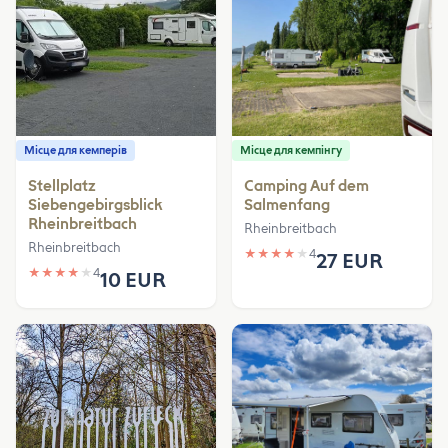
Місце для кемперів
Місце для кемпінгу
Stellplatz
Camping Auf dem
Siebengebirgsblick
Salmenfang
Rheinbreitbach
Rheinbreitbach
Rheinbreitbach
★
★
★
★
★
4
27 EUR
★
★
★
★
★
4
10 EUR