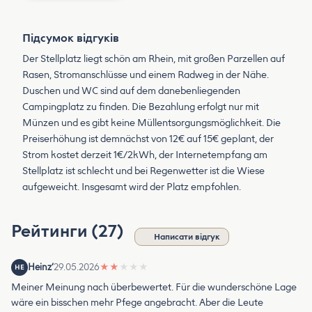
Підсумок відгуків
Der Stellplatz liegt schön am Rhein, mit großen Parzellen auf
Rasen, Stromanschlüsse und einem Radweg in der Nähe.
Duschen und WC sind auf dem danebenliegenden
Campingplatz zu finden. Die Bezahlung erfolgt nur mit
Münzen und es gibt keine Müllentsorgungsmöglichkeit. Die
Preiserhöhung ist demnächst von 12€ auf 15€ geplant, der
Strom kostet derzeit 1€/2kWh, der Internetempfang am
Stellplatz ist schlecht und bei Regenwetter ist die Wiese
aufgeweicht. Insgesamt wird der Platz empfohlen.
Рейтинги (27)
Написати відгук
Heinz‘
29.05.2026
★
★
★
★
★
HE
Meiner Meinung nach überbewertet. Für die wunderschöne Lage
wäre ein bisschen mehr Pfege angebracht. Aber die Leute