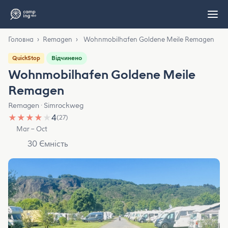
Головна
›
Remagen
›
Wohnmobilhafen Goldene Meile Remagen
Відчинено
QuickStop
Wohnmobilhafen Goldene Meile
Remagen
Remagen · Simrockweg
★
★
★
★
★
4
(27)
Mar – Oct
30 Ємність