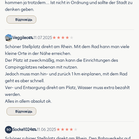
kommen ja trotzdem…. Ist nicht in Ordnung und sollte der Stadt zu
denken geben.
Відповідь
Veggileo
11.07.2025
★
★
★
★
★
Schöner Stellplatz direkt am Rhein. Mit dem Rad kann man viele
kleine Orte in der Nähe erreichen.
Der Platz ist zweckmäßig, man kann die Einrichtungen des
Campingplatzes nebenan mit nutzen.
Jedoch muss man hin- und zurück 1 km einplanen, mit dem Rad
geht es aber schnell.
Ver- und Entsorgung direkt am Platz, Wasser muss extra bezahlt
werden.
Alles in allem absolut ok.
Відповідь
Socke1024
11.06.2025
★
★
★
★
★
SO
Schöner ruhiger Stellplatz direkt am Rhein. Den Bahnverkehr auf