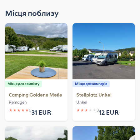
Місця поблизу
Місце для кемпінгу
Місце для кемперів
Camping Goldene Meile
Stellplatz Unkel
Remagen
Unkel
★
★
★
★
★
5
★
★
★
★
★
3
31 EUR
12 EUR