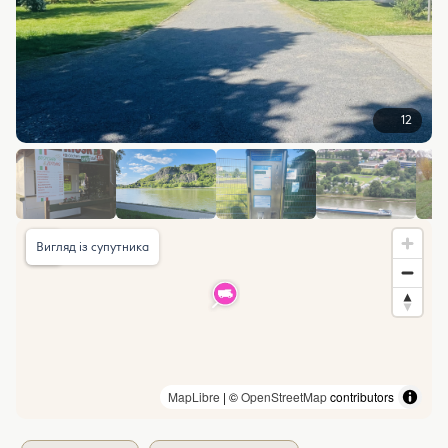
12
Вигляд із супутника
MapLibre
| ©
OpenStreetMap
contributors