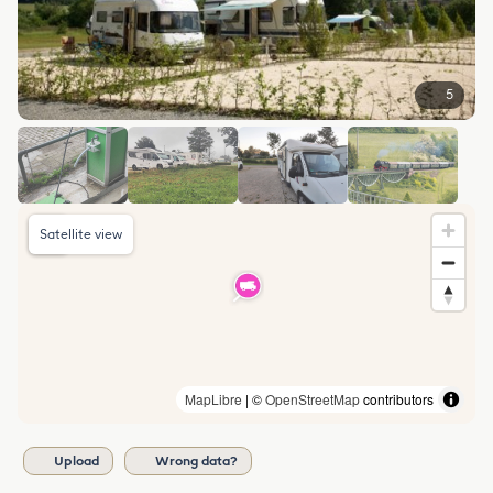
5
Satellite view
MapLibre
| ©
OpenStreetMap
contributors
Upload
Wrong data?