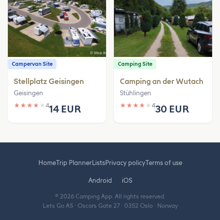
Campervan Site
Camping Site
Stellplatz Geisingen
Camping an der Wutach
Geisingen
Stühlingen
★
★
★
★
★
4
★
★
★
★
★
4
14 EUR
30 EUR
Home
Trip Planner
Lists
Privacy policy
Terms of use
Android
iOS
© 2026 Camping App. All rights reserved.
Lets Go AS · Oscars Gate 27 · 0352 Oslo · Norway