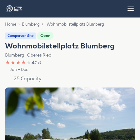
Home
›
Blumberg
›
Wohnmobilstellplatz Blumberg
Open
Campervan Site
Wohnmobilstellplatz Blumberg
Blumberg · Oberes Ried
★
★
★
★
★
4
(13)
Jan – Dec
25 Capacity