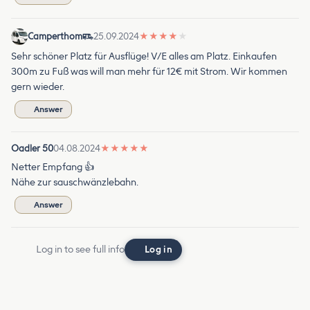
Camperthom
25.09.2024
★
★
★
★
★
Sehr schöner Platz für Ausflüge! V/E alles am Platz. Einkaufen
300m zu Fuß was will man mehr für 12€ mit Strom. Wir kommen
gern wieder.
Answer
Oadler 50
04.08.2024
★
★
★
★
★
Netter Empfang 👍
Nähe zur sauschwänzlebahn.
Answer
Log in to see full info
Log in