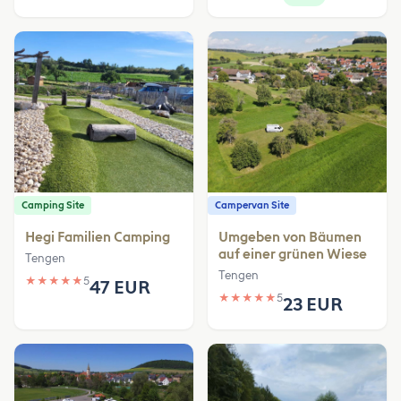
Camping Site
Campervan Site
Hegi Familien Camping
Umgeben von Bäumen
auf einer grünen Wiese
Tengen
Tengen
★
★
★
★
★
5
47 EUR
★
★
★
★
★
5
23 EUR