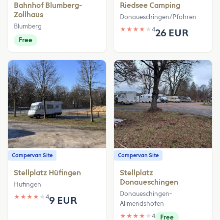
Bahnhof Blumberg-
Riedsee Camping
Zollhaus
Donaueschingen/Pfohren
Blumberg
★
★
★
★
★
4
26 EUR
Free
Campervan Site
Campervan Site
Stellplatz Hüfingen
Stellplatz
Donaueschingen
Hüfingen
Donaueschingen-
★
★
★
★
★
4
9 EUR
Allmendshofen
★
★
★
★
★
4
Free