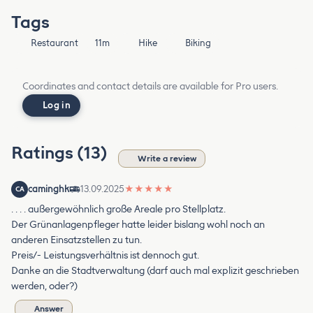
Tags
Restaurant
11m
Hike
Biking
Coordinates and contact details are available for Pro users.
Log in
Ratings (13)
Write a review
caminghk
13.09.2025
★
★
★
★
★
CA
. . . . außergewöhnlich große Areale pro Stellplatz.
Der Grünanlagenpfleger hatte leider bislang wohl noch an
anderen Einsatzstellen zu tun.
Preis/- Leistungsverhältnis ist dennoch gut.
Danke an die Stadtverwaltung (darf auch mal explizit geschrieben
werden, oder?)
Answer