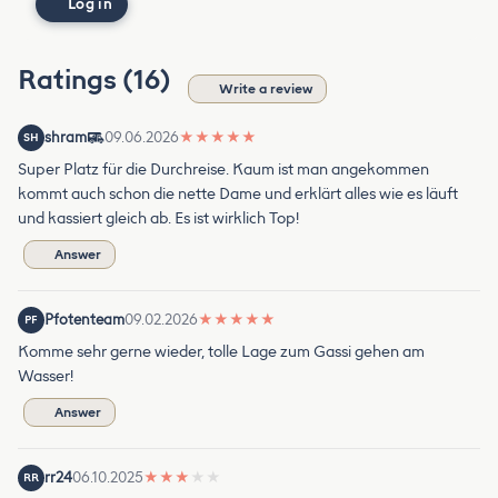
Log in
Ratings (16)
Write a review
shram
09.06.2026
★
★
★
★
★
SH
Super Platz für die Durchreise. Kaum ist man angekommen
kommt auch schon die nette Dame und erklärt alles wie es läuft
und kassiert gleich ab. Es ist wirklich Top!
Answer
Pfotenteam
09.02.2026
★
★
★
★
★
PF
Komme sehr gerne wieder, tolle Lage zum Gassi gehen am
Wasser!
Answer
rr24
06.10.2025
★
★
★
★
★
RR