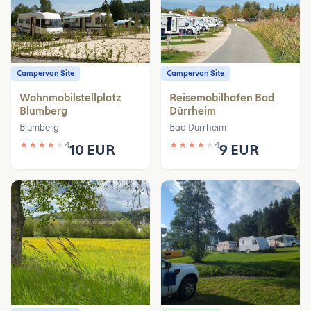
Campervan Site
Campervan Site
Wohnmobilstellplatz
Reisemobilhafen Bad
Blumberg
Dürrheim
Blumberg
Bad Dürrheim
★
★
★
★
★
4
★
★
★
★
★
4
10 EUR
9 EUR