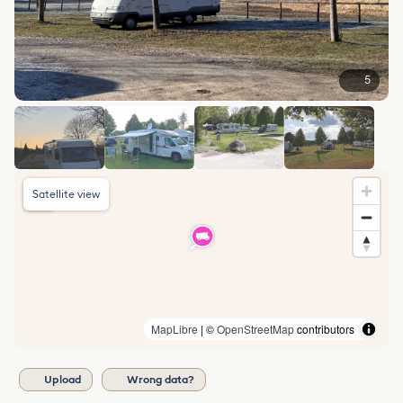
5
Satellite view
MapLibre
| ©
OpenStreetMap
contributors
Upload
Wrong data?