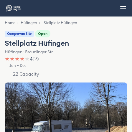
Home
›
Hüfingen
›
Stellplatz Hüfingen
Open
Campervan Site
Stellplatz Hüfingen
Hüfingen · Bräunlinger Str.
★
★
★
★
★
4
(16)
Jan – Dec
22 Capacity