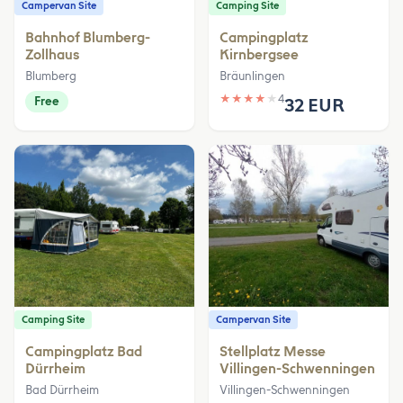
Campervan Site
Camping Site
Bahnhof Blumberg-
Campingplatz
Zollhaus
Kirnbergsee
Blumberg
Bräunlingen
★
★
★
★
★
4
Free
32 EUR
Camping Site
Campervan Site
Campingplatz Bad
Stellplatz Messe
Dürrheim
Villingen-Schwenningen
Bad Dürrheim
Villingen-Schwenningen