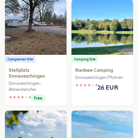
Campervan Site
Camping Site
Stellplatz
Riedsee Camping
Donaueschingen
Donaueschingen/Pfohren
Donaueschingen-
★
★
★
★
★
4
26 EUR
Allmendshofen
★
★
★
★
★
4
Free