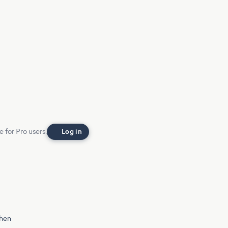
e for Pro users.
Log in
chen