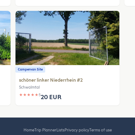
Campervan Site
schöner linker Niederrhein #2
Schwalmtal
★
★
★
★
★
5
20 EUR
Home
Trip Planner
Lists
Privacy policy
Terms of use