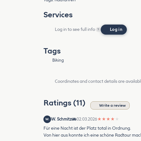
Services
Log in to see full info
Log in
?
Tags
Biking
Coordinates and contact details are availabl
Ratings (11)
Write a review
W. Schmitz
02.03.2026
★
★
★
★
★
W.
Für eine Nacht ist der Platz total in Ordnung.
Von hier aus konnte ich eine schöne Radtour ma