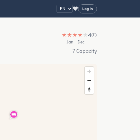
♥
Log in
★
★
★
★
★
4
(11)
Jan – Dec
7 Capacity