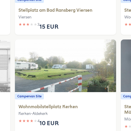
Stellplatz am Bad Ransberg Viersen
Ste
Viersen
Wa
★
★
★
★
★
3
★
15 EUR
Campervan Site
Camp
Wohnmobilstellplatz Kerken
Ste
Mö
Kerken-Aldekerk
Mön
★
★
★
★
★
4
10 EUR
★