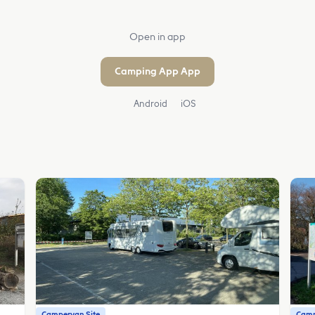
Open in app
Camping App App
Android
iOS
Campervan Site
Camp