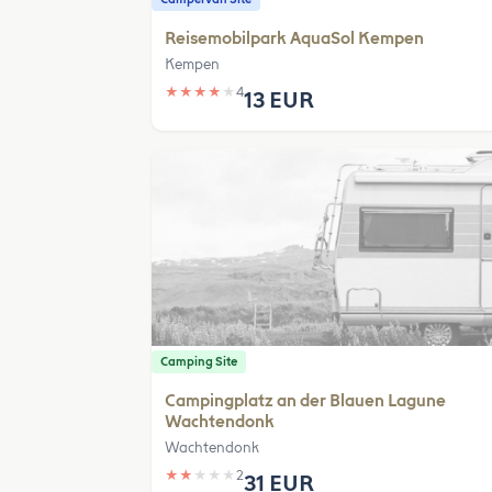
Reisemobilpark AquaSol Kempen
Kempen
★
★
★
★
★
4
13 EUR
Camping Site
Campingplatz an der Blauen Lagune
Wachtendonk
Wachtendonk
★
★
★
★
★
2
31 EUR