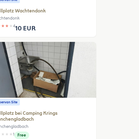
llplatz Wachtendonk
chtendonk
★
★
★
★
4
10 EUR
ervan Site
llplatz bei Camping Krings
nchengladbach
chengladbach
★
★
★
★
1
Free