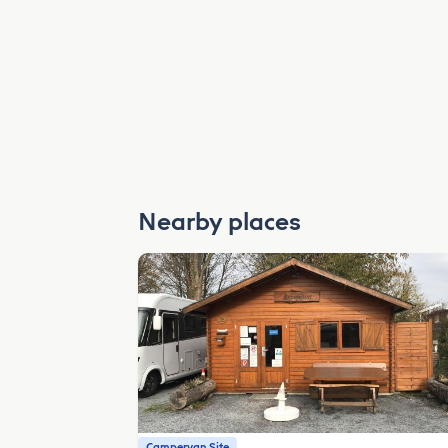
Nearby places
Campervan Site