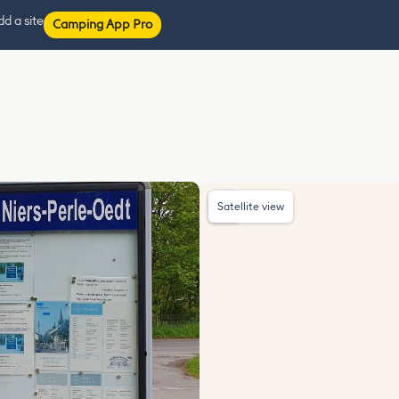
d a site
Camping App Pro
Satellite view