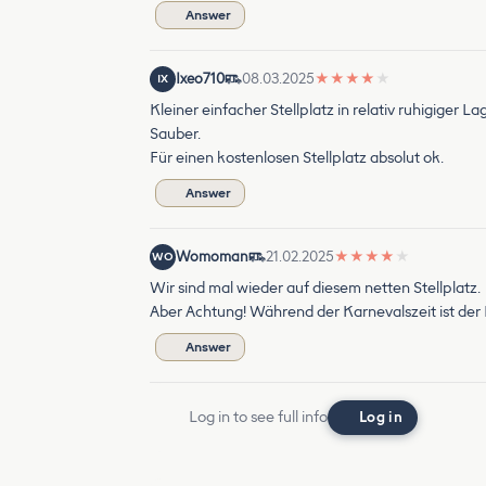
Answer
Ixeo710
08.03.2025
★
★
★
★
★
IX
Kleiner einfacher Stellplatz in relativ ruhigiger La
Sauber.
Für einen kostenlosen Stellplatz absolut ok.
Answer
Womoman
21.02.2025
★
★
★
★
★
WO
Wir sind mal wieder auf diesem netten Stellplatz.
Aber Achtung! Während der Karnevalszeit ist der P
Answer
Log in to see full info
Log in