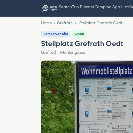
Search
Trip Planner
Camping App Lists
Ad
Home
›
Grefrath
›
Stellplatz Grefrath Oedt
Open
Campervan Site
Stellplatz Grefrath Oedt
Grefrath · Mühlengasse