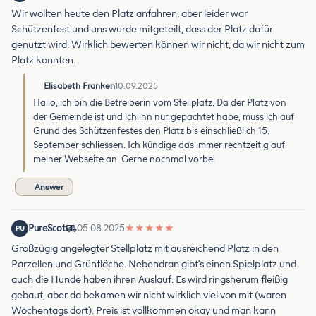
Wir wollten heute den Platz anfahren, aber leider war
Schützenfest und uns wurde mitgeteilt, dass der Platz dafür
genutzt wird. Wirklich bewerten können wir nicht, da wir nicht zum
Platz konnten.
Elisabeth Franken
10.09.2025
Hallo, ich bin die Betreiberin vom Stellplatz. Da der Platz von
der Gemeinde ist und ich ihn nur gepachtet habe, muss ich auf
Grund des Schützenfestes den Platz bis einschließlich 15.
September schliessen. Ich kündige das immer rechtzeitig auf
meiner Webseite an. Gerne nochmal vorbei
Answer
PureScot
05.08.2025
★
★
★
★
★
PU
Großzügig angelegter Stellplatz mit ausreichend Platz in den
Parzellen und Grünfläche. Nebendran gibt's einen Spielplatz und
auch die Hunde haben ihren Auslauf. Es wird ringsherum fleißig
gebaut, aber da bekamen wir nicht wirklich viel von mit (waren
Wochentags dort). Preis ist vollkommen okay und man kann