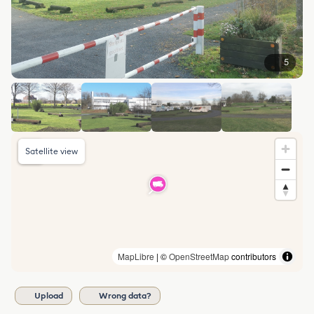
5
Satellite view
MapLibre
| ©
OpenStreetMap
contributors
Upload
Wrong data?