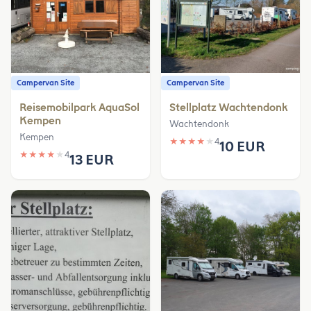
Campervan Site
Campervan Site
Reisemobilpark AquaSol
Stellplatz Wachtendonk
Kempen
Wachtendonk
Kempen
★
★
★
★
★
4
10 EUR
★
★
★
★
★
4
13 EUR