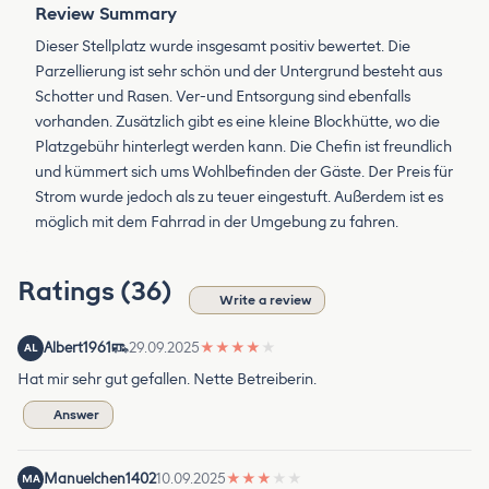
Review Summary
Dieser Stellplatz wurde insgesamt positiv bewertet. Die
Parzellierung ist sehr schön und der Untergrund besteht aus
Schotter und Rasen. Ver-und Entsorgung sind ebenfalls
vorhanden. Zusätzlich gibt es eine kleine Blockhütte, wo die
Platzgebühr hinterlegt werden kann. Die Chefin ist freundlich
und kümmert sich ums Wohlbefinden der Gäste. Der Preis für
Strom wurde jedoch als zu teuer eingestuft. Außerdem ist es
möglich mit dem Fahrrad in der Umgebung zu fahren.
Ratings (36)
Write a review
Albert1961
29.09.2025
★
★
★
★
★
AL
Hat mir sehr gut gefallen. Nette Betreiberin.
Answer
Manuelchen1402
10.09.2025
★
★
★
★
★
MA