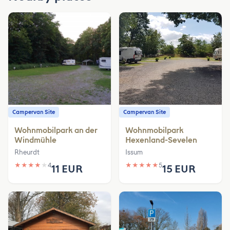
Campervan Site
Campervan Site
Wohnmobilpark an der
Wohnmobilpark
Windmühle
Hexenland-Sevelen
Rheurdt
Issum
★
★
★
★
★
4
★
★
★
★
★
5
11 EUR
15 EUR