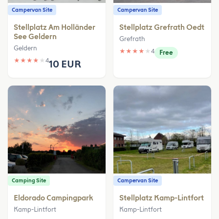
Campervan Site
Campervan Site
Stellplatz Am Holländer
Stellplatz Grefrath Oedt
See Geldern
Grefrath
Geldern
★
★
★
★
★
4
Free
★
★
★
★
★
4
10 EUR
Camping Site
Campervan Site
Eldorado Campingpark
Stellplatz Kamp-Lintfort
Kamp-Lintfort
Kamp-Lintfort