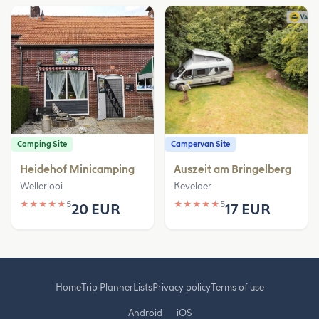
Camping Site
Campervan Site
Heidehof Minicamping
Auszeit am Bringelberg
Wellerlooi
Kevelaer
★
★
★
★
★
5
★
★
★
★
★
5
20 EUR
17 EUR
Home
Trip Planner
Lists
Privacy policy
Terms of use
Android
iOS