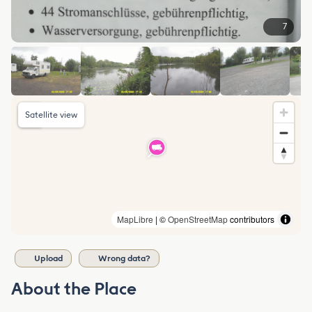
7
Satellite view
MapLibre
| ©
OpenStreetMap
contributors
Upload
Wrong data?
About the Place