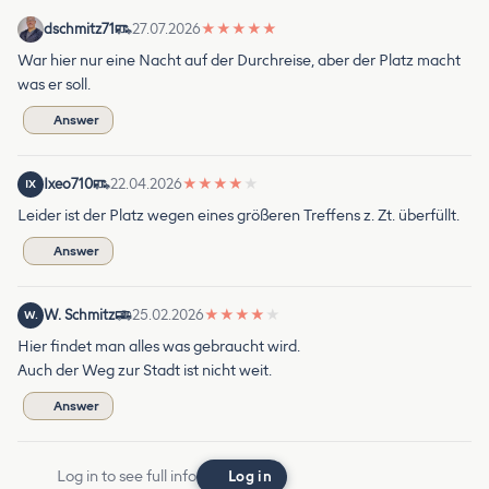
dschmitz71
27.07.2026
★
★
★
★
★
War hier nur eine Nacht auf der Durchreise, aber der Platz macht
was er soll.
Answer
Ixeo710
22.04.2026
★
★
★
★
★
IX
Leider ist der Platz wegen eines größeren Treffens z. Zt. überfüllt.
Answer
W. Schmitz
25.02.2026
★
★
★
★
★
W.
Hier findet man alles was gebraucht wird.
Auch der Weg zur Stadt ist nicht weit.
Answer
Log in to see full info
Log in