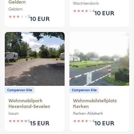
Geldern
Wachtendonk
Geldern
★
★
★
★
★
4
10 EUR
★
★
★
★
★
3
10 EUR
Campervan Site
Campervan Site
Wohnmobilpark
Wohnmobilstellplatz
Hexenland-Sevelen
Kerken
Issum
Kerken-Aldekerk
★
★
★
★
★
5
★
★
★
★
★
4
15 EUR
10 EUR