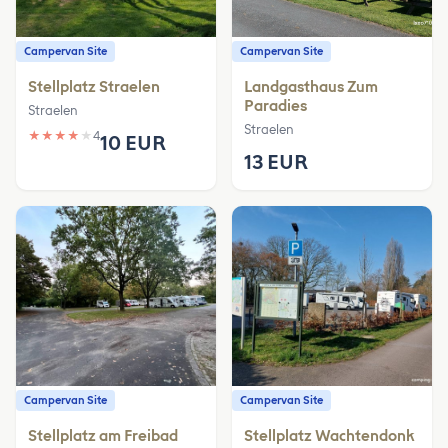
Campervan Site
Campervan Site
Stellplatz Straelen
Landgasthaus Zum
Paradies
Straelen
Straelen
★
★
★
★
★
4
10 EUR
13 EUR
Campervan Site
Campervan Site
Stellplatz am Freibad
Stellplatz Wachtendonk